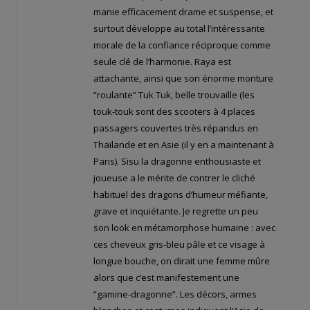
manie efficacement drame et suspense, et
surtout développe au total l’intéressante
morale de la confiance réciproque comme
seule clé de l’harmonie. Raya est
attachante, ainsi que son énorme monture
“roulante” Tuk Tuk, belle trouvaille (les
touk-touk sont des scooters à 4 places
passagers couvertes très répandus en
Thaïlande et en Asie (il y en a maintenant à
Paris). Sisu la dragonne enthousiaste et
joueuse a le mérite de contrer le cliché
habituel des dragons d’humeur méfiante,
grave et inquiétante. Je regrette un peu
son look en métamorphose humaine : avec
ces cheveux gris-bleu pâle et ce visage à
longue bouche, on dirait une femme mûre
alors que c’est manifestement une
“gamine-dragonne”. Les décors, armes