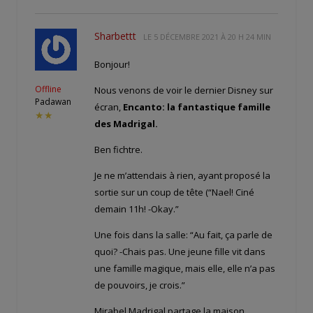
Sharbettt
LE
5 DÉCEMBRE 2021 À 20 H 24 MIN
Bonjour!
Offline
Nous venons de voir le dernier Disney sur
Padawan
écran,
Encanto: la fantastique famille
★★
des Madrigal.
Ben fichtre.
Je ne m’attendais à rien, ayant proposé la
sortie sur un coup de tête (“Nael! Ciné
demain 11h! -Okay.”
Une fois dans la salle: “Au fait, ça parle de
quoi? -Chais pas. Une jeune fille vit dans
une famille magique, mais elle, elle n’a pas
de pouvoirs, je crois.”
Mirabel Madrigal partage la maison