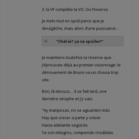
3. la VF complète la VO. Ou l’inverse.
Je mets tout en spoil parce que je
divulgâche, mais alors d’une puissance…
“Chérie? ça va spoiler!”
Je maintiens toutefois la réserve que
j’éprouvais déjà au premier visionnage: le
dénouement de Bruno va un chouïa trop
vite.
Bon, là-dessus… il se fait tard, une
dernière strophe et j’y vais:
“Ay mariposas, no se aguanten más
Hay que crecer a parte y volver
Hacia adelante seguirás
Ya son milagros, rompiendo crisálidas