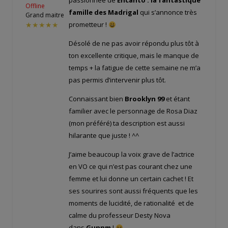
passionnée de
Encanto : la fantastique
Offline
famille des Madrigal
qui s’annonce très
Grand maitre
prometteur !
★★★★★
Désolé de ne pas avoir répondu plus tôt à
ton excellente critique, mais le manque de
temps + la fatigue de cette semaine ne m’a
pas permis d’intervenir plus tôt.
Connaissant bien
Brooklyn 99
et étant
familier avec le personnage de Rosa Diaz
(mon préféré) ta description est aussi
hilarante que juste ! ^^
J’aime beaucoup la voix grave de l’actrice
en VO ce qui n’est pas courant chez une
femme et lui donne un certain cachet ! Et
ses sourires sont aussi fréquents que les
moments de lucidité, de rationalité et de
calme du professeur Desty Nova
dans
Gunnm
!