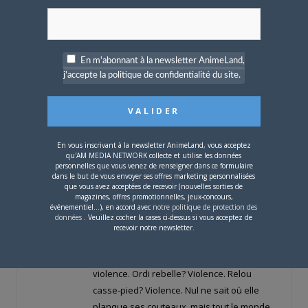
En m'abonnant à la newsletter AnimeLand,
j'accepte la politique de confidentialité du site.
Ce perso s’appelle Rosa Diaz dans la série
En vous inscrivant à la newsletter AnimeLand, vous acceptez
Brooklyn Nine-Nine.
qu'AM MEDIA NETWORK collecte et utilise les données
personnelles que vous venez de renseigner dans ce formulaire
Pour ceux qui ne connaissent pas la série,
dans le but de vous envoyer ses offres marketing personnalisées
que vous avez acceptées de recevoir (nouvelles sorties de
Rosa est pourvue d’une voix aussi aiguë et
magazines, offres promotionnelles, jeux-concours,
sémillante que celle de Daria. Ses sourires
événementiel...), en accord avec
notre politique de protection des
données
. Veuillez cocher la cases ci-dessus si vous acceptez de
sont aussi fréquents que la chaleur en Ile-
recevoir notre newsletter.
de-France au mois de janvier. Rosa est du
genre à régler ses problèmes par la
violence. Ordi rebelle? Violence. Relou
casse-pied? Violence. Nul ne sait où elle
planque ses couteaux, mais tout le monde