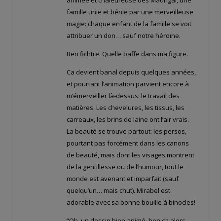
famille unie et bénie par une merveilleuse
magie: chaque enfant de la famille se voit
attribuer un don… sauf notre héroïne.
Ben fichtre. Quelle baffe dans ma figure.
Ca devient banal depuis quelques années,
et pourtant l’animation parvient encore à
m’émerveiller là-dessus: le travail des
matières. Les chevelures, les tissus, les
carreaux, les brins de laine ont l’air vrais.
La beauté se trouve partout: les persos,
pourtant pas forcément dans les canons
de beauté, mais dont les visages montrent
de la gentillesse ou de l’humour, tout le
monde est avenant et imparfait (sauf
quelqu’un… mais chut). Mirabel est
adorable avec sa bonne bouille à binocles!
“Oh, un dessin bien animé, ben ça alors,