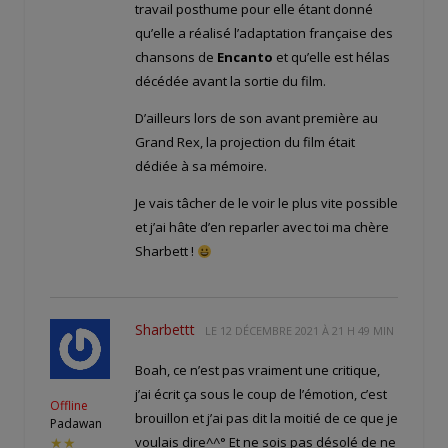
travail posthume pour elle étant donné
qu’elle a réalisé l’adaptation française des
chansons de
Encanto
et qu’elle est hélas
décédée avant la sortie du film.
D’ailleurs lors de son avant première au
Grand Rex, la projection du film était
dédiée à sa mémoire.
Je vais tâcher de le voir le plus vite possible
et j’ai hâte d’en reparler avec toi ma chère
Sharbett !
Sharbettt
LE
12 DÉCEMBRE 2021 À 21 H 49 MIN
Boah, ce n’est pas vraiment une critique,
j’ai écrit ça sous le coup de l’émotion, c’est
Offline
brouillon et j’ai pas dit la moitié de ce que je
Padawan
voulais dire^^° Et ne sois pas désolé de ne
★★