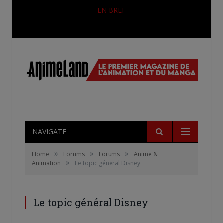
EN BREF
Une nouvelle série TV Digimon en préparation pour 2027
NAVIGATE
»
»
»
Home
Forums
Forums
Anime &
»
Animation
Le topic général Disney
Le topic général Disney