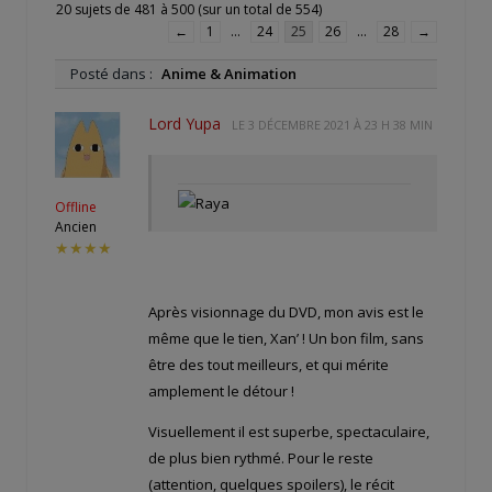
20 sujets de 481 à 500 (sur un total de 554)
←
1
…
24
25
26
…
28
→
Posté dans :
Anime & Animation
Lord Yupa
LE
3 DÉCEMBRE 2021 À 23 H 38 MIN
Offline
Ancien
★★★★
Après visionnage du DVD, mon avis est le
même que le tien, Xan’ ! Un bon film, sans
être des tout meilleurs, et qui mérite
amplement le détour !
Visuellement il est superbe, spectaculaire,
de plus bien rythmé. Pour le reste
(attention, quelques spoilers), le récit