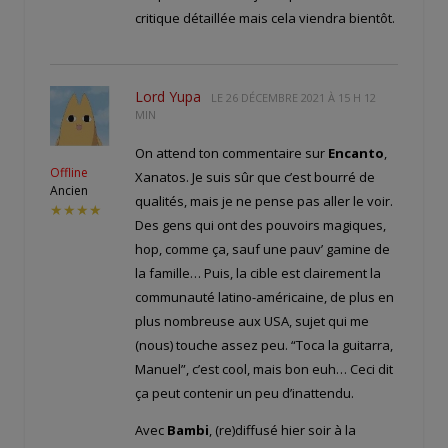
critique détaillée mais cela viendra bientôt.
Lord Yupa
LE
26 DÉCEMBRE 2021 À 15 H 12
MIN
On attend ton commentaire sur
Encanto
,
Offline
Xanatos. Je suis sûr que c’est bourré de
Ancien
qualités, mais je ne pense pas aller le voir.
★★★★
Des gens qui ont des pouvoirs magiques,
hop, comme ça, sauf une pauv’ gamine de
la famille… Puis, la cible est clairement la
communauté latino-américaine, de plus en
plus nombreuse aux USA, sujet qui me
(nous) touche assez peu. “Toca la guitarra,
Manuel”, c’est cool, mais bon euh… Ceci dit
ça peut contenir un peu d’inattendu.
Avec
Bambi
, (re)diffusé hier soir à la