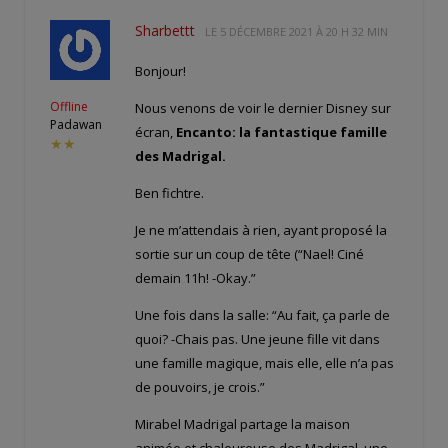
Sharbettt
LE
5 DÉCEMBRE 2021 À 20 H 32 MIN
Bonjour!
Offline
Nous venons de voir le dernier Disney sur
Padawan
écran,
Encanto: la fantastique famille
★★
des Madrigal.
Ben fichtre.
Je ne m’attendais à rien, ayant proposé la
sortie sur un coup de tête (“Nael! Ciné
demain 11h! -Okay.”
Une fois dans la salle: “Au fait, ça parle de
quoi? -Chais pas. Une jeune fille vit dans
une famille magique, mais elle, elle n’a pas
de pouvoirs, je crois.”
Mirabel Madrigal partage la maison
animée et chaleureuse des Madrigal, une