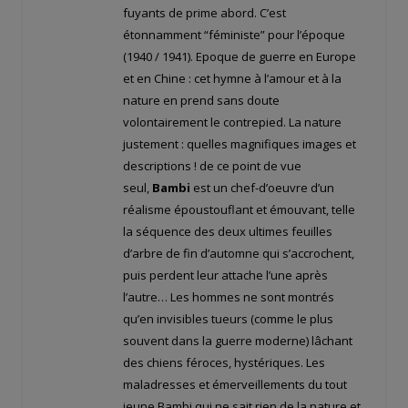
fuyants de prime abord. C’est
étonnamment “féministe” pour l’époque
(1940 / 1941). Epoque de guerre en Europe
et en Chine : cet hymne à l’amour et à la
nature en prend sans doute
volontairement le contrepied. La nature
justement : quelles magnifiques images et
descriptions ! de ce point de vue
seul,
Bambi
est un chef-d’oeuvre d’un
réalisme époustouflant et émouvant, telle
la séquence des deux ultimes feuilles
d’arbre de fin d’automne qui s’accrochent,
puis perdent leur attache l’une après
l’autre… Les hommes ne sont montrés
qu’en invisibles tueurs (comme le plus
souvent dans la guerre moderne) lâchant
des chiens féroces, hystériques. Les
maladresses et émerveillements du tout
jeune Bambi qui ne sait rien de la nature et