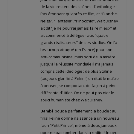
de la vie restent des scènes d’anthologie !
Pas étonnant qu’après ce film, et “Blanche-
Neige”, “Fantasia”, “Pinocchio”, Walt Disney
ait dit “Je ne pourrai jamais faire mieux” et
ait commencé à déléguer aux “quatre
grands réalisateurs” de ses studios. On l’a
beaucoup attaqué (en France) pour son
anti-communisme, mais sorti de la misère
jusqu’à la réussite mondiale il n’a jamais
compris cette idéologie ; de plus Staline
(toujours glorifié à Pékin !) en était le maître
à penser, se comportant de façon à peine
différente d’Hitler. On ne peut pas nier le
souci humaniste chez Walt Disney.
Bambi
boucle parfaitement la boucle : au
final Féline donne naissance à un nouveau
faon “Petit Prince”, même à deux jumeaux
pour ne pas tomber dans la redite. Un peu