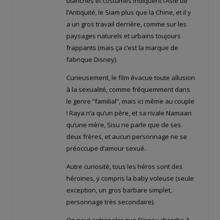
blanches et costumes indiquent l’Asie de
l’Antiquité, le Siam plus que la Chine, et il y
a un gros travail derrière, comme sur les
paysages naturels et urbains toujours
frappants (mais ça c’est la marque de
fabrique Disney).
Curieusement, le film évacue toute allusion
à la sexualité, comme fréquemment dans
le genre “familial”, mais ici même au couple
! Raya n’a qu’un père, et sa rivale Namaari
qu’une mère, Sisu ne parle que de ses
deux frères, et aucun personnage ne se
préoccupe d’amour sexué.
Autre curiosité, tous les héros sont des
héroïnes, y compris la baby voleuse (seule
exception, un gros barbare simplet,
personnage très secondaire).