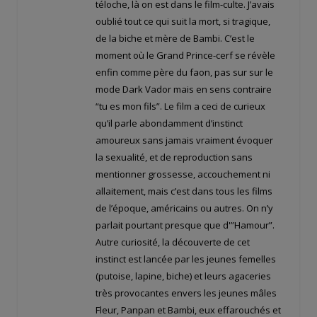
téloche, là on est dans le film-culte. J’avais
oublié tout ce qui suit la mort, si tragique,
de la biche et mère de Bambi. C’est le
moment où le Grand Prince-cerf se révèle
enfin comme père du faon, pas sur sur le
mode Dark Vador mais en sens contraire
“tu es mon fils”. Le film a ceci de curieux
qu’il parle abondamment d’instinct
amoureux sans jamais vraiment évoquer
la sexualité, et de reproduction sans
mentionner grossesse, accouchement ni
allaitement, mais c’est dans tous les films
de l’époque, américains ou autres. On n’y
parlait pourtant presque que d'”Hamour”.
Autre curiosité, la découverte de cet
instinct est lancée par les jeunes femelles
(putoise, lapine, biche) et leurs agaceries
très provocantes envers les jeunes mâles
Fleur, Panpan et Bambi, eux effarouchés et