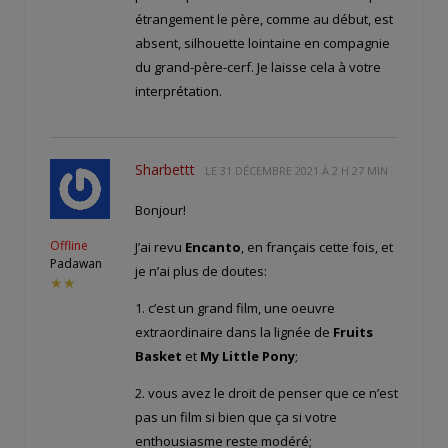
étrangement le père, comme au début, est
absent, silhouette lointaine en compagnie
du grand-père-cerf. Je laisse cela à votre
interprétation.
Sharbettt
LE
31 DÉCEMBRE 2021 À 2 H 27 MIN
Bonjour!
Offline
J’ai revu
Encanto
, en français cette fois, et
Padawan
je n’ai plus de doutes:
★★
1. c’est un grand film, une oeuvre
extraordinaire dans la lignée de
Fruits
Basket
et
My Little Pony
;
2. vous avez le droit de penser que ce n’est
pas un film si bien que ça si votre
enthousiasme reste modéré;