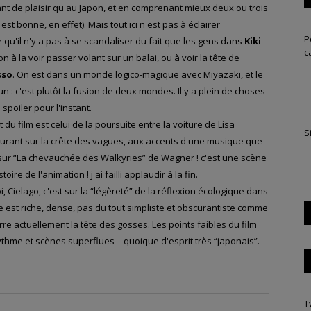
tant de plaisir qu'au Japon, et en comprenant mieux deux ou trois
est bonne, en effet). Mais tout ici n'est pas à éclairer
P
u'il n'y a pas à se scandaliser du fait que les gens dans
Kiki
c
 à la voir passer volant sur un balai, ou à voir la tête de
sso
. On est dans un monde logico-magique avec Miyazaki, et le
n : c'est plutôt la fusion de deux mondes. Il y a plein de choses
 spoiler pour l'instant.
du film est celui de la poursuite entre la voiture de Lisa
S
ourant sur la crête des vagues, aux accents d'une musique que
ur “La chevauchée des Walkyries” de Wagner ! c'est une scène
oire de l'animation ! j'ai failli applaudir à la fin.
, Cielago, c'est sur la “légèreté” de la réflexion écologique dans
lle est riche, dense, pas du tout simpliste et obscurantiste comme
rre actuellement la tête des gosses. Les points faibles du film
thme et scènes superflues – quoique d'esprit très “japonais”.
T