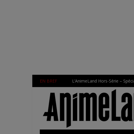
EN BREF
L’AnimeLand Hors-Série – Spécia