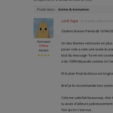
Posté dans :
Anime & Animation
Lord Yupa
LE
13 AVRIL 2009 À 21 H
Citation (Kaiser Panda @ 13/04/200
Participant
Un des themes retrouvés en plus 
Offline
poser cote a cote une ecole & une
Ancien
tout du message “la vie est courte
★★★★
a du 100% Miyazaki comme on l'aim
Et le plan final du bisou est tr
Bref je le recommande tres vivemen
Cela me satisfait beaucoup, cher K
tu avais d'ailleurs judicieusemen
fois qu'on s'est vus.