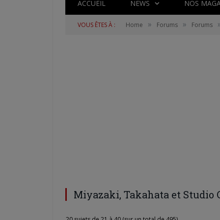
ACCUEIL
NEWS
NOS MAGA
»
»
VOUS ÊTES À :
Home
Forums
Forums
Miyazaki, Takahata et Studio 
20 sujets de 21 à 40 (sur un total de 495)