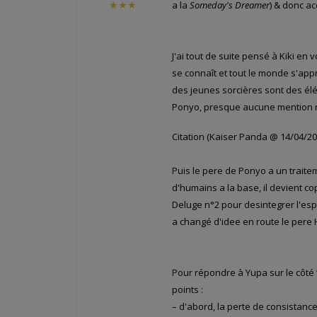
a la
Someday's Dreamer
) & donc ac
★★★
J'ai tout de suite pensé à Kiki en 
se connaît et tout le monde s'appr
des jeunes sorcières sont des é
Ponyo, presque aucune mention n'
Citation (Kaiser Panda @ 14/04/200
Puis le pere de Ponyo a un trait
d'humains a la base, il devient cop
Deluge n°2 pour desintegrer l'espe
a changé d'idee en route le pere
Pour répondre à Yupa sur le côté “
points :
– d'abord, la perte de consistance