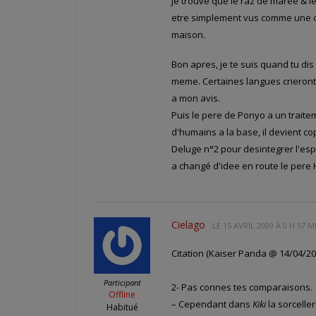
Je trouve que le raz de maree & 
etre simplement vus comme une oc
maison.
Bon apres, je te suis quand tu di
meme. Certaines langues crieront
a mon avis.
Puis le pere de Ponyo a un trait
d'humains a la base, il devient cop
Deluge n°2 pour desintegrer l'espe
a changé d'idee en route le pere
Cielago
LE
15 AVRIL 2009 À 0 H 57 M
Citation (Kaiser Panda @ 14/04/200
Participant
2- Pas connes tes comparaisons.
Offline
– Cependant dans
Kiki
la sorcelle
Habitué