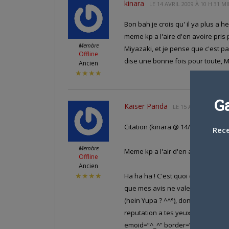
kinara
LE
14 AVRIL 2009 À 10 H 31 M
Bon bah je crois qu' il ya plus a he
meme kp a l'aire d'en avoire pris 
Membre
Miyazaki, et je pense que c'est pa
Offline
dise une bonne fois pour toute, M
Ancien
★★★★
G
Kaiser Panda
LE
15 AVRIL 2009 À 0
Citation (kinara @ 14/04/2009, 09:3
Rece
Membre
Meme kp a l'air d'en avoir pris ple
Offline
Ancien
Ha ha ha ! C'est quoi cette phrase
★★★★
que mes avis ne valent en general
(hein Yupa ? ^^°), donc voila. Je 
reputation a tes yeux ! <img src="
emoid=”^_^” border=”0″ alt=”happy