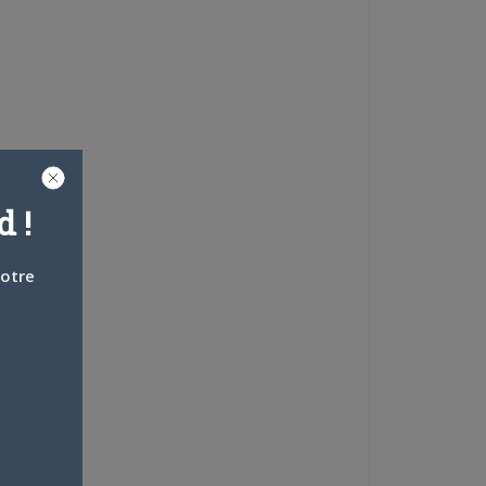
 !
votre