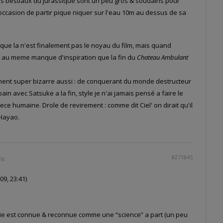
les bestiaux du Jurassique sont un peu gros & soudains pour
casion de partir pique niquer sur l'eau 10m au dessus de sa
s que la n'est finalement pas le noyau du film, mais quand
 au meme manque d'inspiration que la fin du
Chateau Ambulant
ement super bizarre aussi : de conquerant du monde destructeur
ain avec Satsuke a la fin, style je n'ai jamais pensé a faire le
ce humaine. Drole de revirement : comme dit Ciel' on dirait qu'il
 Hayao.
#271845
IN
9, 23:41)
rie est connue & reconnue comme une “science” a part (un peu