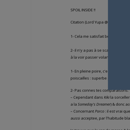
SPOIL INSIDE !!
Citation (Lord Yupa @ 13/04/2009, 
1- Cela me satisfait beaucoup, cher
2- il n'y a pas à se scandaliser d
à la voir passer volant sur un bal
1- En pleine poire, c'est le terme ex
poiscailles : superbe plan, deja c
2- Pas connes tes comparaisons.
– Cependant dans
Kiki
la sorcelle
a la
Someday's Dreamer
) & donc ac
– Concernant
Porco
: il est vrai q
aussi acceptee, par l'habitude bl