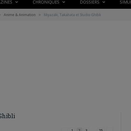
ZINES
CHRONIQUES
DOSSIERS
SIMU
»
»
Anime & Animation
Miyazaki, Takahata et Studio Ghibli
Ghibli
←
1
2
3
…
25
→