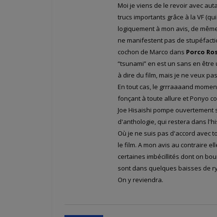
Moi je viens de le revoir avec au
trucs importants grâce à la VF (qui 
logiquement à mon avis, de même q
ne manifestent pas de stupéfaction
cochon de Marco dans
Porco Ro
“tsunami” en est un sans en être u
à dire du film, mais je ne veux pas
En tout cas, le grrraaaand moment 
fonçant à toute allure et Ponyo c
Joe Hisaishi pompe ouvertement s
d'anthologie, qui restera dans l'hist
Où je ne suis pas d'accord avec toi
le film. A mon avis au contraire e
certaines imbécillités dont on bou
sont dans quelques baisses de ry
On y reviendra.