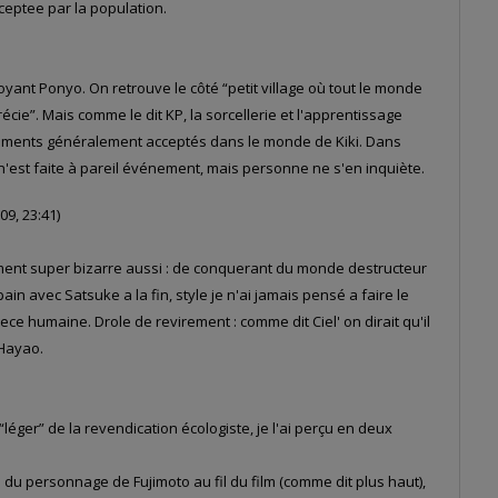
ceptee par la population.
voyant Ponyo. On retrouve le côté “petit village où tout le monde
écie”. Mais comme le dit KP, la sorcellerie et l'apprentissage
léments généralement acceptés dans le monde de Kiki. Dans
est faite à pareil événement, mais personne ne s'en inquiète.
9, 23:41)
ement super bizarre aussi : de conquerant du monde destructeur
ain avec Satsuke a la fin, style je n'ai jamais pensé a faire le
ce humaine. Drole de revirement : comme dit Ciel' on dirait qu'il
 Hayao.
léger” de la revendication écologiste, je l'ai perçu en deux
 du personnage de Fujimoto au fil du film (comme dit plus haut),