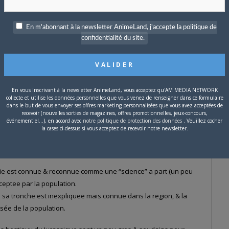
En m'abonnant à la newsletter AnimeLand, j'accepte la politique de
20:09)
confidentialité du site.
 KP, que tu aies pris ainsi la qualité du
Ponyo
en pleine poire,
u fait que les gens dans
Kiki
ne manifestent pas de stupéfaction
En vous inscrivant à la newsletter AnimeLand, vous acceptez qu'AM MEDIA NETWORK
collecte et utilise les données personnelles que vous venez de renseigner dans ce formulaire
ai, ou à voir la tête de cochon de Marco dans
Porco Rosso
.
dans le but de vous envoyer ses offres marketing personnalisées que vous avez acceptées de
recevoir (nouvelles sorties de magazines, offres promotionnelles, jeux-concours,
événementiel...), en accord avec
notre politique de protection des données
. Veuillez cocher
act : j'etais scié ! D'accord avec toi pour la fille qui court sur les
la cases ci-dessus si vous acceptez de recevoir notre newsletter.
ulte a mes yeux.
rie est connue & reconnue comme une “science” a part (un peu
ceptee par la population.
ue sa tronche est inexpliquee mais connue dans la region, & la
asée de la population.