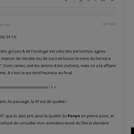
#271842
 09 MIN
9, 01:11)
des gosses & de l'ecologie est celui des personnes agees :
 maison de retraite (ou de surcroit bosse la mere du heros) a
”. Donc certes, exit les avions & les cochons, mais on a la affaire
e, & c'est ca qui rend heureux au final.
ognoooooooooooooooooooon ! >.<
t. Au passage, la VF est de qualité !
P, que tu aies pris ainsi la qualité du
Ponyo
en pleine poire, et
t refusé de consulter mon animation-book du film la dernière