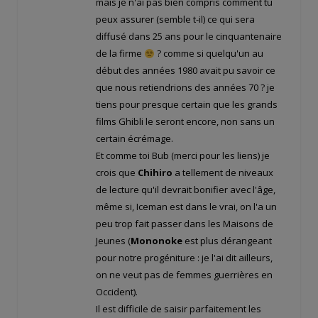
mais je n'ai pas bien compris comment tu
peux assurer (semble t-il) ce qui sera
diffusé dans 25 ans pour le cinquantenaire
de la firme
? comme si quelqu'un au
début des années 1980 avait pu savoir ce
que nous retiendrions des années 70 ? je
tiens pour presque certain que les grands
films Ghibli le seront encore, non sans un
certain écrémage.
Et comme toi Bub (merci pour les liens) je
crois que
Chihiro
a tellement de niveaux
de lecture qu'il devrait bonifier avec l'âge,
même si, Iceman est dans le vrai, on l'a un
peu trop fait passer dans les Maisons de
Jeunes (
Mononoke
est plus dérangeant
pour notre progéniture : je l'ai dit ailleurs,
on ne veut pas de femmes guerrières en
Occident).
Il est difficile de saisir parfaitement les