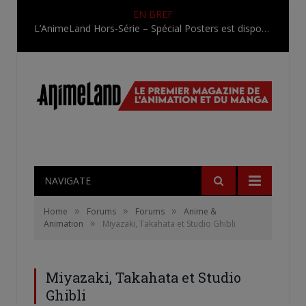
EN BREF
L’AnimeLand Hors-Série – Spécial Posters est disponible !
NAVIGATE
»
»
»
Home
Forums
Forums
Anime &
»
Animation
Miyazaki, Takahata et Studio Ghibli
Miyazaki, Takahata et Studio
Ghibli