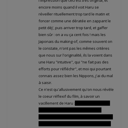
l'impression que ceci est très original, et
encore moins quand il voit Haru se
réveiller rituellement trop tard le matin et
foncer comme une dératée en zappant le
petit déj', puis arriver trop tard, et gaffer
bien sûr : on a vu ça cent fois ! mais les
Japonais du making-of, comme souvent on
le constate, n'ont pas les mêmes critères
que nous sur l'originalité, ils la voient dans
une Haru "intuitive", qui "ne fait pas des
efforts pour réfléchir", et moi qui pourtant
connais assez bien les Nippons, j'ai du mal
à saisir.
Ce n'est qu'allusivement qu'on nous révèle
le coeur réflexif du film, à savoir un
vacillement de Haru :
va t-elle accepter de
devenir une chatte, tentation qu'elle
exprime en valsant avec le beau Baron, ou
redevenir une collégienne ?
et à la fin, elle