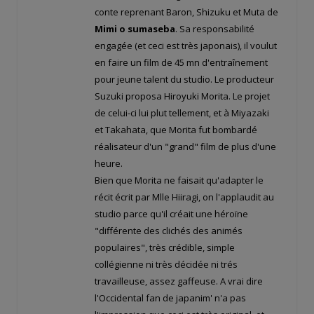
conte reprenant Baron, Shizuku et Muta de
Mimi o sumaseba
. Sa responsabilité
engagée (et ceci est très japonais), il voulut
en faire un film de 45 mn d'entraînement
pour jeune talent du studio. Le producteur
Suzuki proposa Hiroyuki Morita. Le projet
de celui-ci lui plut tellement, et à Miyazaki
et Takahata, que Morita fut bombardé
réalisateur d'un "grand" film de plus d'une
heure.
Bien que Morita ne faisait qu'adapter le
récit écrit par Mlle Hiiragi, on l'applaudit au
studio parce qu'il créait une héroïne
"différente des clichés des animés
populaires", très crédible, simple
collégienne ni très décidée ni trés
travailleuse, assez gaffeuse. A vrai dire
l'Occidental fan de japanim' n'a pas