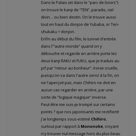
Dans le Palais (et dans le “parc de loisirs”)
on trouve le kanji de “TEN”, paradis, ciel
divin… ou bien destin. On le trouve aussi
tout en haut du donjon de Yubaba, or Ten-
shukaku = donjon.
Enfin au début du film, le tunnel d'entrée
dans l'”autre monde” quand on y
débouche et regarde en arrière porte les
deux kanji RAKU et FUKU, que je traduis au
pif par “retour au bonheur”. Ironie cruelle,
puisqu'on va dans l'autre sens! à la fin, on
ne l'aperçoit pas, mais Chihiro ne doit en
aucun cas regarder en arrière, par une
sorte de “logique magique” inverse.
Peut-être me suis-je trompé sur certains
points ? que nos japonisants me rectifient!
J'ai longtemps sous-estimé
Chihiro
,
surtout par rapport à
Mononoke
, croyant
n'y trouver nul message hors du plus beau