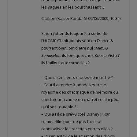
les vagues en les pourchassant…
Citation (Kaiser Panda @ 09/06/2009, 10:32)
Sinon j'attends toujours la sortie de
l'ULTIME Ghibli jamais sorti en France &
pourtant bien loin d'etre nul :
Mimi O
Sumaseba
: ils font quoi chez Buena Vista ?
Ils baillent aux corneilles ?
– Que disent leurs études de marché ?
– Faut il attendre X années entre le
royaume des chat (risque de mémoire du
spectateur à cause du chat) et ce film pour
qu'il soit rentable ?…
– Qui a t'il de prévu coté Disney Pixar
comme film pour ne pas faire se
cannibaliser les recettes entres elles ?…
– Qu'en est t'il de la situation des droits,