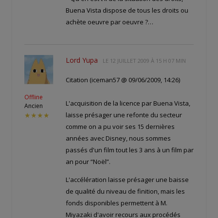
Buena Vista dispose de tous les droits ou
achète oeuvre par oeuvre ?…
Lord Yupa
LE
12 JUILLET 2009 À 15 H 07 MIN
Citation (iceman57 @ 09/06/2009, 14:26)
Offline
L'acquisition de la licence par Buena Vista,
Ancien
laisse présager une refonte du secteur
★★★★
comme on a pu voir ses 15 dernières
années avec Disney, nous sommes
passés d'un film tout les 3 ans à un film par
an pour “Noël”.
L'accélération laisse présager une baisse
de qualité du niveau de finition, mais les
fonds disponibles permettent à M.
Miyazaki d'avoir recours aux procédés