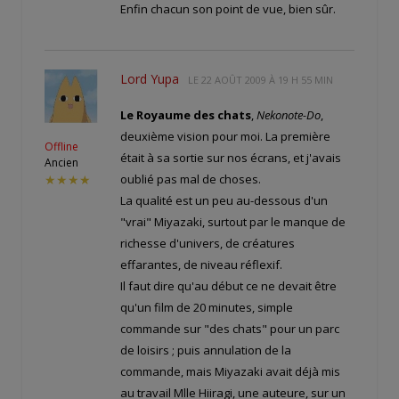
Enfin chacun son point de vue, bien sûr.
Lord Yupa
LE
22 AOÛT 2009 À 19 H 55 MIN
Le Royaume des chats
,
Nekonote-Do
,
deuxième vision pour moi. La première
Offline
était à sa sortie sur nos écrans, et j'avais
Ancien
oublié pas mal de choses.
★★★★
La qualité est un peu au-dessous d'un
"vrai" Miyazaki, surtout par le manque de
richesse d'univers, de créatures
effarantes, de niveau réflexif.
Il faut dire qu'au début ce ne devait être
qu'un film de 20 minutes, simple
commande sur "des chats" pour un parc
de loisirs ; puis annulation de la
commande, mais Miyazaki avait déjà mis
au travail Mlle Hiiragi, une auteure, sur un