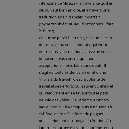
intentions de Miyazaki à travers ce qu'il en
dit, ou veut bien en dire, et à travers une
traduction en un français imparfait
(“hypertrophiés” au lieu d'”atrophiés”, faut
le faire !).
Ce qui me paraît bien clair, c'est une leçon
de courage au sens japonais, qui inclut
notre sens “abstrait” mais aussi un sens
beaucoup plus concret que nous
accepterions moins bien sans doute. Il
s'agit de toute évidence en effet d'une
“morale du travail”. C'est la volonté de
travail et ses efforts qui sauvent Chihiro et
qui retournent en sa faveur tout le petit
peuple des yôkai. Elle réclame “Donnez-
moi du travail” à Kamaji, puis à nouveau à
Yubâba, et c'est à la force du poignet
qu'elle triomphe du lavage du Putride. Au
Japon, le courage est vertu suprême, et en