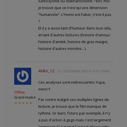
sarkozysme ou stakhanovisme ? bof, moi
je trouve que ce n'est qu'une dimension
“humaniste”. L'Homo est Faber, n'est-il pas
?
Et il y a aussi tant d'humour dans tout cela,
et tant d'autres lectures (histoire d'amour,
histoire d'amitié, histoire de gras-maigre,
histoire d'autres mondes…)
Akiko_12
LE
7 DÉCEMBRE 2009 À 16 H 23 MIN
Ces analyses sont intéressantes Yupa,
merci !!
Offline
Grand maitre
Par contre malgré ses multiples lignes de
★★★★★
lecture, je trouve que le film manque de
rythme. Or dans Totoro par exemple, il n'y
a pas d'action à gogo mais c'est largement
"compensé" par tout l'aspect découverte