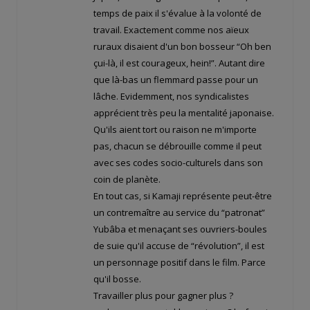
temps de paix il s'évalue à la volonté de
travail. Exactement comme nos aïeux
ruraux disaient d'un bon bosseur “Oh ben
çui-là, il est courageux, hein!”. Autant dire
que là-bas un flemmard passe pour un
lâche. Evidemment, nos syndicalistes
apprécient très peu la mentalité japonaise.
Qu'ils aient tort ou raison ne m'importe
pas, chacun se débrouille comme il peut
avec ses codes socio-culturels dans son
coin de planète.
En tout cas, si Kamaji représente peut-être
un contremaître au service du “patronat”
Yubâba et menaçant ses ouvriers-boules
de suie qu'il accuse de “révolution”, il est
un personnage positif dans le film. Parce
qu'il bosse.
Travailler plus pour gagner plus ?