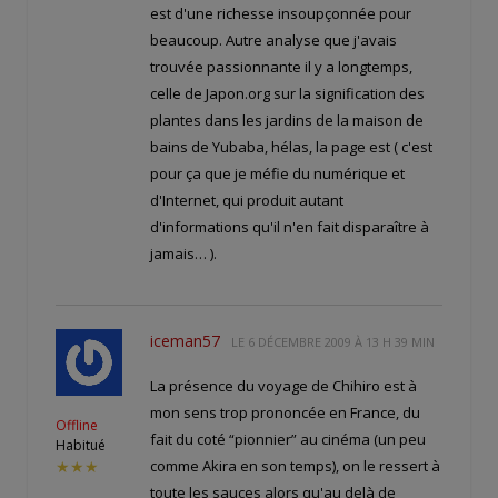
est d'une richesse insoupçonnée pour
beaucoup. Autre analyse que j'avais
trouvée passionnante il y a longtemps,
celle de Japon.org sur la signification des
plantes dans les jardins de la maison de
bains de Yubaba, hélas, la page est
( c'est
pour ça que je méfie du numérique et
d'Internet, qui produit autant
d'informations qu'il n'en fait disparaître à
jamais… ).
iceman57
LE
6 DÉCEMBRE 2009 À 13 H 39 MIN
La présence du voyage de Chihiro est à
mon sens trop prononcée en France, du
Offline
fait du coté “pionnier” au cinéma (un peu
Habitué
comme Akira en son temps), on le ressert à
★★★
toute les sauces alors qu'au delà de