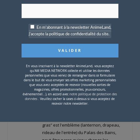
au strict minimum mes interventions, avant
et après (on ne m'y reprendra plus, 'tain la
vache, heureusement pour toi que tu n'es
pas venue, Cobayanim!), bref en
En m'abonnant à la newsletter AnimeLand,
j'accepte la politique de confidentialité du site.
revisionnant le film pour préparation, j'ai
fait quelques recherches sur les
idéogrammes et les noms.
Malheureusement je n'ai pu éclairer le
sens de “Chihiro” (les prénoms ont un
En vous inscrivant à la newsletter AnimeLand, vous acceptez
qu'AM MEDIA NETWORK collecte et utilise les données
sens), mais quand Yubaba lui vole une
personnelles que vous venez de renseigner dans ce formulaire
partie de son nom, il ne reste que le kanji
dans le but de vous envoyer ses offres marketing personnalisées
que vous avez acceptées de recevoir (nouvelles sorties de
de “SEN”, son nouveau nom, qui n'en est
magazines, offres promotionnelles, jeux-concours,
événementiel...), en accord avec
notre politique de protection des
pas vraiment un puisque ça veut dire
données
. Veuillez cocher la cases ci-dessus si vous acceptez de
“mille”, mais aussi “plein de”, “en nombre
recevoir notre newsletter.
illimité”. Yubaba est “la Vieille de la
Graisse”, et YU, kanji pour “graisse, huile, le
gras” est l'emblème (lanternon, drapeau,
rideau de l'entrée) du Palais des Bains,