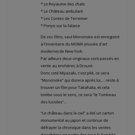
* Le Royaume des chats
* Le Château ambulant
* Les Contes de Terremer
* Ponyo sur la falaise
De ces films, seul Mononoke est enregistré
à l'inventaire du MOMA (musée d'art
moderne) de New York.
Par ailleurs deux originaux sont passés en
vente au enchères à Drouot.
Donc coté Miyazaki, c'est plié, ce sera
“Mononoke” qui durera après lui,… reste à
trouver un film pour Takahata, et cela
tombe sous le sens, ce sera “le Tombeau
des lucioles”…
“Le château dans le ciel” a été un carton
monumental au japon et continue de
défrayer la chronique dans les ventes
d'enchères en particulier pour le lien très