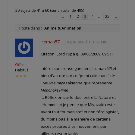
20 sujets de 41 à 60 (sur un total de 495)
←
1
2
3
4
…
25
→
Posté dans :
Anime & Animation
iceman57
LE
9 JUIN 2009 À 15 H 26 MIN
Citation (Lord Yupa @ 09/06/2009, 09:51)
Offline
Intéressant renseignement, Iceman 57! et
Habitué
bien d'accord sur ce “point culminant” de
★★★
l'oeuvre miyazakienne que représente
Mononoke Hime
.
… Réflexion sur le duel entre la Nature et
l'Homme, et je pense que Miyazaki reste
avant tout “humaniste” et non “écologiste”,
du moins pas à la manière de certains
excès propres à ce mouvement, par
ailleurs respectable.