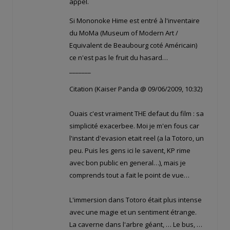
appel.
Si Mononoke Hime est entré à l'inventaire
du MoMa (Museum of Modern Art /
Equivalent de Beaubourg coté Américain)
ce n'est pas le fruit du hasard…
_______
Citation (Kaiser Panda @ 09/06/2009, 10:32)
Ouais c'est vraiment THE defaut du film : sa
simplicité exacerbee. Moi je m'en fous car
l'instant d'evasion etait reel (a la Totoro, un
peu. Puis les gens ici le savent, KP rime
avec bon public en general…), mais je
comprends tout a fait le point de vue…
L'immersion dans Totoro était plus intense
avec une magie et un sentiment étrange.
La caverne dans l'arbre géant, … Le bus, …