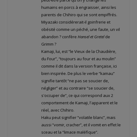
peut-être parce qu'on y change les
humains en porcs à engraisser, ainsi les
parents de Chihiro qui se sont empiffrés.
Miyazaki considérerait-il goinfrerie et
obésité comme un péché, une faute, un vil
abandon ? confère
Hansel et Gretel
de
Grimm ?
Kamaji, lui, est “le Vieux de la Chaudière,
du Four”, “toujours au four et au moulin”
comme il dit dans la version française, ici
bien inspirée. De plus le verbe “kamau”
signifie tantôt “ne pas se soucier de,
négliger” et au contraire “se soucier de,
s'occuper de”, ce qui correspond aux 2
comportement de Kamaji, l'apparent et le
réel, avec Chihiro.
Haku peut signifier “volatile blanc”, mais
aussi “vomir, cracher”, et il vomit en effet le
sceau et la “limace maléfique”.