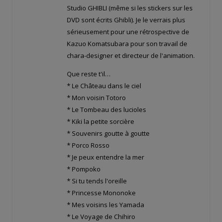
Studio GHIBLI (même si les stickers sur les
DVD sont écrits Ghibli). Je le verrais plus
sérieusement pour une rétrospective de
Kazuo Komatsubara pour son travail de
chara-designer et directeur de l'animation.
Que reste t'il…
* Le Château dans le ciel
* Mon voisin Totoro
* Le Tombeau des lucioles
* Kiki la petite sorcière
* Souvenirs goutte à goutte
* Porco Rosso
* Je peux entendre la mer
* Pompoko
* Si tu tends l'oreille
* Princesse Mononoke
* Mes voisins les Yamada
* Le Voyage de Chihiro