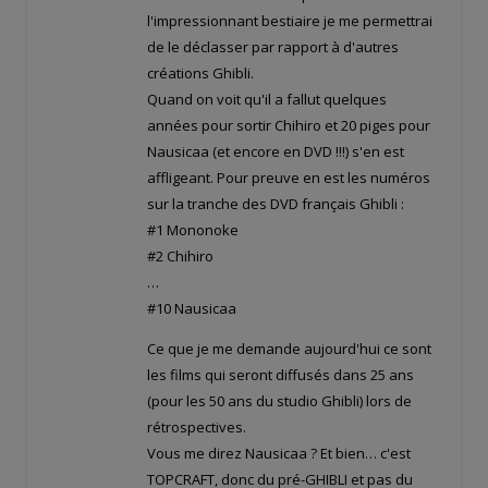
l'impressionnant bestiaire je me permettrai
de le déclasser par rapport à d'autres
créations Ghibli.
Quand on voit qu'il a fallut quelques
années pour sortir Chihiro et 20 piges pour
Nausicaa (et encore en DVD !!!) s'en est
affligeant. Pour preuve en est les numéros
sur la tranche des DVD français Ghibli :
#1 Mononoke
#2 Chihiro
…
#10 Nausicaa
Ce que je me demande aujourd'hui ce sont
les films qui seront diffusés dans 25 ans
(pour les 50 ans du studio Ghibli) lors de
rétrospectives.
Vous me direz Nausicaa ? Et bien… c'est
TOPCRAFT, donc du pré-GHIBLI et pas du