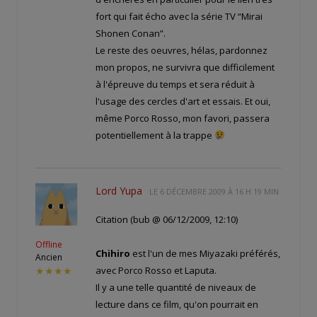
fort qui fait écho avec la série TV “Mirai
Shonen Conan”.
Le reste des oeuvres, hélas, pardonnez
mon propos, ne survivra que difficilement
à l'épreuve du temps et sera réduit à
l'usage des cercles d'art et essais. Et oui,
même Porco Rosso, mon favori, passera
potentiellement à la trappe
Lord Yupa
LE
6 DÉCEMBRE 2009 À 16 H 19 MIN
Citation (bub @ 06/12/2009, 12:10)
Offline
Chihiro
est l'un de mes Miyazaki préférés,
Ancien
avec Porco Rosso et Laputa.
★★★★
Il y a une telle quantité de niveaux de
lecture dans ce film, qu'on pourrait en