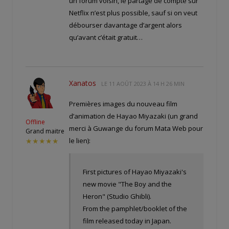
un forum voisin, le partage de compte sur
Netflix n’est plus possible, sauf si on veut
débourser davantage d’argent alors
qu’avant c’était gratuit…
Xanatos
LE
11 AOÛT 2023 À 14 H 26 MIN
Premières images du nouveau film
d’animation de Hayao Miyazaki (un grand
Offline
merci à Guwange du forum Mata Web pour
Grand maitre
le lien):
★★★★★
First pictures of Hayao Miyazaki's
new movie "The Boy and the
Heron" (Studio Ghibli).
From the pamphlet/booklet of the
film released today in Japan.