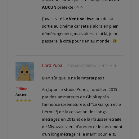
AUCUN
prétexte ! ^_^
J’avais raté
Le Vent se lève
lors de sa
sortie au cinéma car j’étais alors en plein
déménagement, mais alors celui là, je ne
passerai à côté pour rien au monde !
Lord Yupa
LE
30 AOÛT 2023 À 14 H 00 MIN
Bien sûr que je ne le raterai pas !
Offline
Au Japon le studio Ponoc, fondé en 2015
Ancien
par des animateurs de Ghibli après
★★★★
l’annonce (prématurée, cf “Le Garçon et le
Héron” !) de la cessation des longs
métrages en 2013 et de la (fausse) retraite
de Miyazaki vient d’annoncer le lancement
d’un long métrage “à la main” pour le 15