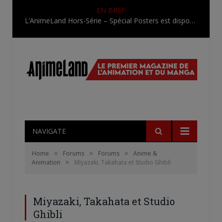
EN BREF
Une nouvelle série TV Digimon en préparation pour 2027
NAVIGATE
»
»
»
Home
Forums
Forums
Anime &
»
Animation
Miyazaki, Takahata et Studio Ghibli
Miyazaki, Takahata et Studio
Ghibli