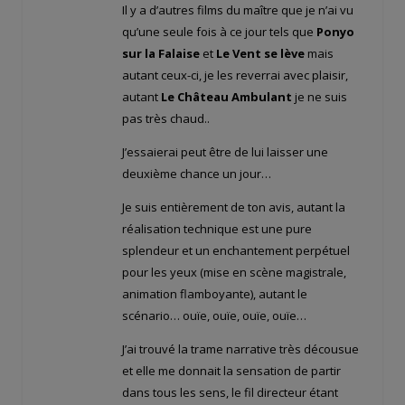
Il y a d’autres films du maître que je n’ai vu
qu’une seule fois à ce jour tels que
Ponyo
sur la Falaise
et
Le Vent se lève
mais
autant ceux-ci, je les reverrai avec plaisir,
autant
Le Château Ambulant
je ne suis
pas très chaud..
J’essaierai peut être de lui laisser une
deuxième chance un jour…
Je suis entièrement de ton avis, autant la
réalisation technique est une pure
splendeur et un enchantement perpétuel
pour les yeux (mise en scène magistrale,
animation flamboyante), autant le
scénario… ouïe, ouïe, ouïe, ouïe…
J’ai trouvé la trame narrative très décousue
et elle me donnait la sensation de partir
dans tous les sens, le fil directeur étant