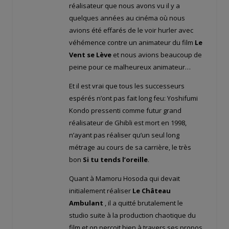
réalisateur que nous avons vu il y a
quelques années au cinéma où nous
avions été effarés de le voir hurler avec
véhémence contre un animateur du film
Le
Vent se Lève
et nous avions beaucoup de
peine pour ce malheureux animateur…
Et il est vrai que tous les successeurs
espérés n’ont pas fait long feu: Yoshifumi
Kondo pressenti comme futur grand
réalisateur de Ghibli est mort en 1998,
n’ayant pas réaliser qu’un seul long
métrage au cours de sa carrière, le très
bon
Si tu tends l’oreille
.
Quant à Mamoru Hosoda qui devait
initialement réaliser
Le Château
Ambulant
, il a quitté brutalement le
studio suite à la production chaotique du
film et on perçoit bien à travers ses propos