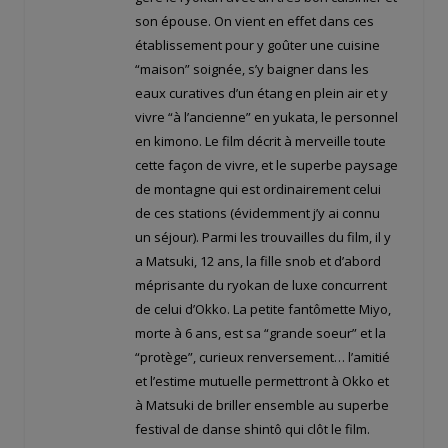
son épouse. On vient en effet dans ces
établissement pour y goûter une cuisine
“maison” soignée, s’y baigner dans les
eaux curatives d’un étang en plein air et y
vivre “à l’ancienne” en yukata, le personnel
en kimono. Le film décrit à merveille toute
cette façon de vivre, et le superbe paysage
de montagne qui est ordinairement celui
de ces stations (évidemment j’y ai connu
un séjour). Parmi les trouvailles du film, il y
a Matsuki, 12 ans, la fille snob et d’abord
méprisante du ryokan de luxe concurrent
de celui d’Okko. La petite fantômette Miyo,
morte à 6 ans, est sa “grande soeur” et la
“protège”, curieux renversement… l’amitié
et l’estime mutuelle permettront à Okko et
à Matsuki de briller ensemble au superbe
festival de danse shintô qui clôt le film.