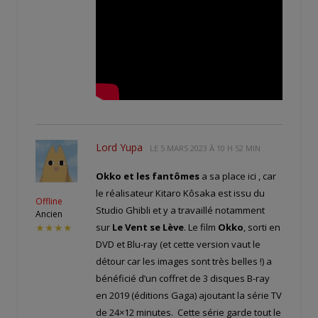
Lord Yupa
LE
5 MARS 2023 À 10 H 52 MIN
Okko et les fantômes
a sa place ici , car
le réalisateur Kitaro Kôsaka est issu du
Offline
Studio Ghibli et y a travaillé notamment
Ancien
sur
Le Vent se Lève
. Le film
Okko
, sorti en
★★★★
DVD et Blu-ray (et cette version vaut le
détour car les images sont très belles !) a
bénéficié d’un coffret de 3 disques B-ray
en 2019 (éditions Gaga) ajoutant la série TV
de 24×12 minutes. Cette série garde tout le