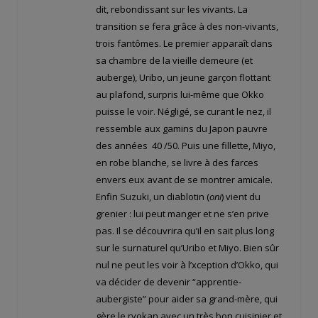
dit, rebondissant sur les vivants. La
transition se fera grâce à des non-vivants,
trois fantômes. Le premier apparaît dans
sa chambre de la vieille demeure (et
auberge), Uribo, un jeune garçon flottant
au plafond, surpris lui-même que Okko
puisse le voir. Négligé, se curant le nez, il
ressemble aux gamins du Japon pauvre
des années 40 /50. Puis une fillette, Miyo,
en robe blanche, se livre à des farces
envers eux avant de se montrer amicale.
Enfin Suzuki, un diablotin (
oni
) vient du
grenier : lui peut manger et ne s’en prive
pas. Il se découvrira qu’il en sait plus long
sur le surnaturel qu’Uribo et Miyo. Bien sûr
nul ne peut les voir à l’xception d’Okko, qui
va décider de devenir “apprentie-
aubergiste” pour aider sa grand-mère, qui
gère le ryokan avec un très bon cuisinier et