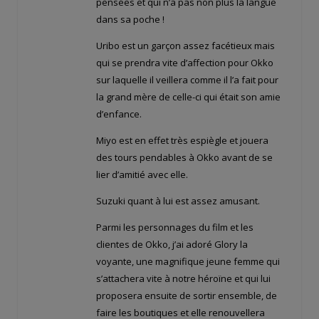
pensées et qui n’a pas non plus la langue
dans sa poche !
Uribo est un garçon assez facétieux mais
qui se prendra vite d’affection pour Okko
sur laquelle il veillera comme il l’a fait pour
la grand mère de celle-ci qui était son amie
d’enfance.
Miyo est en effet très espiègle et jouera
des tours pendables à Okko avant de se
lier d’amitié avec elle.
Suzuki quant à lui est assez amusant.
Parmi les personnages du film et les
clientes de Okko, j’ai adoré Glory la
voyante, une magnifique jeune femme qui
s’attachera vite à notre héroïne et qui lui
proposera ensuite de sortir ensemble, de
faire les boutiques et elle renouvellera