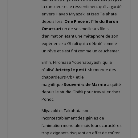
la rancoeur et le ressentiment qu’il a gardé
envers Hayao Miyazaki et Isao Talahata
depuis lors.
One Piece et l’île du Baron
Omatsuri
un de ses meilleurs films
d’animation étant une métaphore de son
expérience à Ghibli qui a débuté comme
un rêve et s’est fini comme un cauchemar.
Enfin, Hiromasa Yobenabayashi qui a
réalisé
Arietty le petit
<b>monde des
chapardeurs</b> et le
magnifique
Souvenirs de Marnie
a quitté
depuis le studio Ghibli pour travailler chez
Ponoc.
Miyazaki et Takahata sont
incontestablement des génies de
l’animation mondiale mais leurs caractères
trop exigeants risquent en effet de coûter