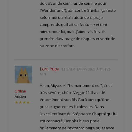
du travail de commande comme pour
”Wonderland”), par contre Shinkai ça reste
selon moi un réalisateur de clips. Je
comprends qu’il ait sa fanbase et tant
mieux pour lui, mais j’aimerais le voir
prendre davantage de risques et sortir de
sa zone de confort.
Lord Yupa
LE
3 SEPTEMBRE 2023 À 11 H 26
MIN
Hmm, Miyazaki “humainement nul”, c’est
Offline
très sévère, chère Veggie11. Il a aidé
Ancien
énormément son fils Gorô bien qu’il ne
★★★★
puisse ignorer ses faiblesses. Dans
l’excellent livre de Stéphanie Chaptal qui lui
est consacré, Benoît Chieux parle
brillamment de l’extraordinaire puissance