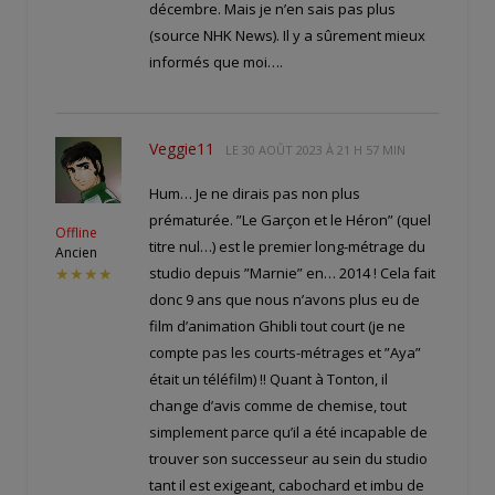
décembre. Mais je n’en sais pas plus
(source NHK News). Il y a sûrement mieux
informés que moi….
Veggie11
LE
30 AOÛT 2023 À 21 H 57 MIN
Hum… Je ne dirais pas non plus
prématurée. ”Le Garçon et le Héron” (quel
Offline
titre nul…) est le premier long-métrage du
Ancien
studio depuis ”Marnie” en… 2014 ! Cela fait
★★★★
donc 9 ans que nous n’avons plus eu de
film d’animation Ghibli tout court (je ne
compte pas les courts-métrages et ”Aya”
était un téléfilm) !! Quant à Tonton, il
change d’avis comme de chemise, tout
simplement parce qu’il a été incapable de
trouver son successeur au sein du studio
tant il est exigeant, cabochard et imbu de