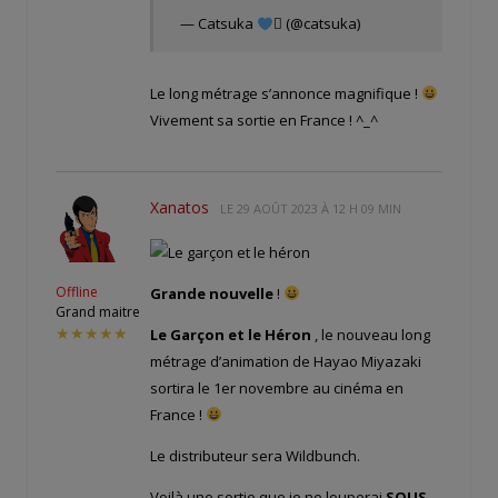
— Catsuka
 (@catsuka)
Le long métrage s’annonce magnifique !
Vivement sa sortie en France ! ^_^
Xanatos
LE
29 AOÛT 2023 À 12 H 09 MIN
Offline
Grande nouvelle
!
Grand maitre
★★★★★
Le Garçon et le Héron
, le nouveau long
métrage d’animation de Hayao Miyazaki
sortira le 1er novembre au cinéma en
France !
Le distributeur sera Wildbunch.
Voilà une sortie que je ne louperai
SOUS