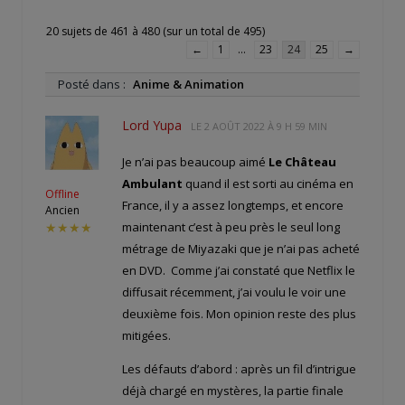
20 sujets de 461 à 480 (sur un total de 495)
←
1
…
23
24
25
→
Posté dans :
Anime & Animation
Lord Yupa
LE
2 AOÛT 2022 À 9 H 59 MIN
Je n’ai pas beaucoup aimé
Le Château
Ambulant
quand il est sorti au cinéma en
Offline
France, il y a assez longtemps, et encore
Ancien
maintenant c’est à peu près le seul long
★★★★
métrage de Miyazaki que je n’ai pas acheté
en DVD. Comme j’ai constaté que Netflix le
diffusait récemment, j’ai voulu le voir une
deuxième fois. Mon opinion reste des plus
mitigées.
Les défauts d’abord : après un fil d’intrigue
déjà chargé en mystères, la partie finale