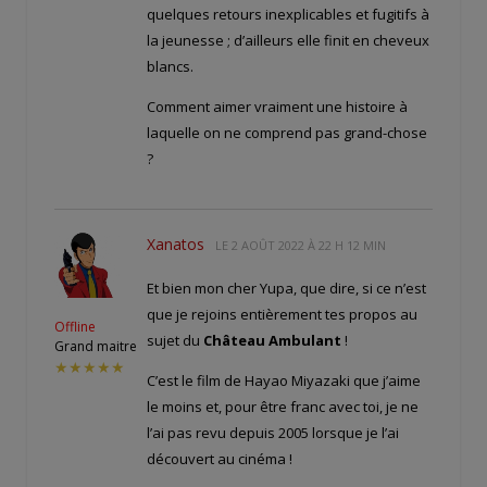
quelques retours inexplicables et fugitifs à
la jeunesse ; d’ailleurs elle finit en cheveux
blancs.
Comment aimer vraiment une histoire à
laquelle on ne comprend pas grand-chose
?
Xanatos
LE
2 AOÛT 2022 À 22 H 12 MIN
Et bien mon cher Yupa, que dire, si ce n’est
que je rejoins entièrement tes propos au
Offline
sujet du
Château Ambulant
!
Grand maitre
★★★★★
C’est le film de Hayao Miyazaki que j’aime
le moins et, pour être franc avec toi, je ne
l’ai pas revu depuis 2005 lorsque je l’ai
découvert au cinéma !