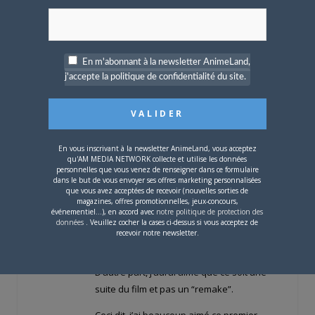
coffret Blu-Ray !
).
★★★★★
Même si évidemment, la série n’est pas du
même niveau technique que le film
En m'abonnant à la newsletter AnimeLand,
d’animation (logique), je trouve néanmoins
j'accepte la politique de confidentialité du site.
la réalisation tout à fait remarquable et le
design est très joli et expressif !
J’ai juste deux petits regrets: d’une part,
aucun doublage français n’a été réalisé
En vous inscrivant à la newsletter AnimeLand, vous acceptez
qu'AM MEDIA NETWORK collecte et utilise les données
pour la série, elle n’est proposée qu’en
personnelles que vous venez de renseigner dans ce formulaire
VOSTFR, ce qui est dommage pour une
dans le but de vous envoyer ses offres marketing personnalisées
que vous avez acceptées de recevoir (nouvelles sorties de
série familiale et restreindra son public, les
magazines, offres promotionnelles, jeux-concours,
personnes mal voyantes et les jeunes
événementiel...), en accord avec
notre politique de protection des
données
. Veuillez cocher la cases ci-dessus si vous acceptez de
enfants ne pourront pas profiter de celle-
recevoir notre newsletter.
ci.
D’autre part, j’aurai aimé que ce soit une
suite du film et pas un “remake”.
Ceci dit, j’ai beaucoup aimé ce premier