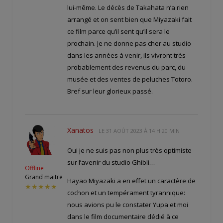
lui-même. Le décès de Takahata n’a rien
arrangé et on sent bien que Miyazaki fait
ce film parce qu’il sent qu’il sera le
prochain. Je ne donne pas cher au studio
dans les années à venir, ils vivront très
probablement des revenus du parc, du
musée et des ventes de peluches Totoro.
Bref sur leur glorieux passé.
Xanatos
LE
31 AOÛT 2023 À 14 H 20 MIN
Oui je ne suis pas non plus très optimiste
sur l’avenir du studio Ghibli…
Offline
Grand maitre
Hayao Miyazaki a en effet un caractère de
★★★★★
cochon et un tempérament tyrannique:
nous avions pu le constater Yupa et moi
dans le film documentaire dédié à ce