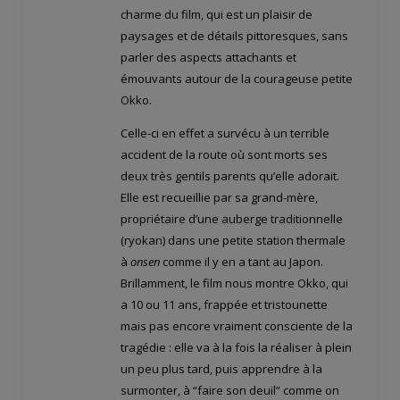
charme du film, qui est un plaisir de
paysages et de détails pittoresques, sans
parler des aspects attachants et
émouvants autour de la courageuse petite
Okko.
Celle-ci en effet a survécu à un terrible
accident de la route où sont morts ses
deux très gentils parents qu’elle adorait.
Elle est recueillie par sa grand-mère,
propriétaire d’une auberge traditionnelle
(ryokan) dans une petite station thermale
à
onsen
comme il y en a tant au Japon.
Brillamment, le film nous montre Okko, qui
a 10 ou 11 ans, frappée et tristounette
mais pas encore vraiment consciente de la
tragédie : elle va à la fois la réaliser à plein
un peu plus tard, puis apprendre à la
surmonter, à “faire son deuil” comme on