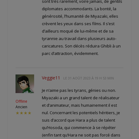
sont très rarement, voire jamais, de gentils
diplomates accommodants. La bonté, la
générosité, l’humanité de Miyazaki, elles
crèvent les yeux dans ses films. Il s’est
d’ailleurs moqué de lui-même et de sa
tyrannie au travail dans plusieurs auto-
caricatures. Son décès réduira Ghibli à un
parc d’attraction, évidemment.
Veggie11
LE
31 AOÛT 2023 À 19 H 53 MIN
Je n’aime pas les tyrans, génies ou non.
Miyazaki a un grand talent de réalisateur
Offline
et d’animateur, mais humainement il est
Ancien
nul. Concernant les potentiels héritiers, je
★★★★
suis d’accord que Hara a plus de talent
qu’Hosoda, qui commence à se répéter
(enfin tant qu’Hara ne soit pas forcé dans