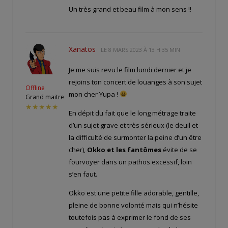
Un très grand et beau film à mon sens !!
Xanatos
LE
8 MARS 2023 À 13 H 35 MIN
Je me suis revu le film lundi dernier et je
rejoins ton concert de louanges à son sujet
Offline
mon cher Yupa !
Grand maitre
★★★★★
En dépit du fait que le long métrage traite
d’un sujet grave et très sérieux (le deuil et
la difficulté de surmonter la peine d’un être
cher),
Okko et les fantômes
évite de se
fourvoyer dans un pathos excessif, loin
s’en faut.
Okko est une petite fille adorable, gentille,
pleine de bonne volonté mais qui n’hésite
toutefois pas à exprimer le fond de ses