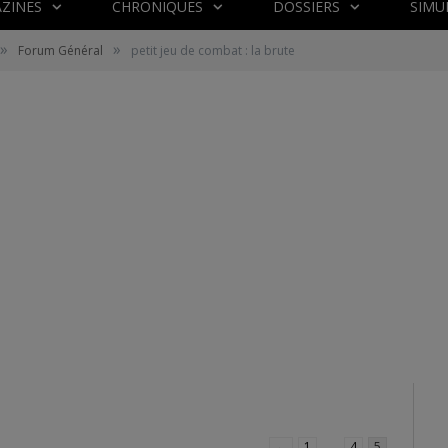
ZINES
CHRONIQUES
DOSSIERS
SIMU
»
»
Forum Général
petit jeu de combat : la brute
←
1
…
4
5