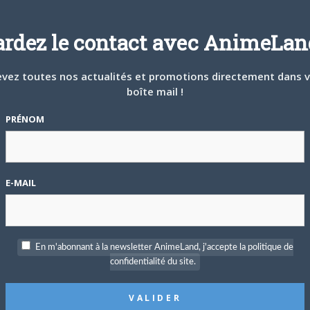
ardez le contact avec AnimeLand
#117664
H 32 MIN
vez toutes nos actualités et promotions directement dans 
boîte mail !
ombats
PRÉNOM
une brute avec des shuriken et pas à moitié j’ai dû recevoir 70
 de m’effondrer j’ai quand même pas mal résisté mais je veux les
E-MAIL
#117665
 H 18 MIN
s aujourd’hui!! Dur dur le passage au niveau 15 ^^
En m'abonnant à la newsletter AnimeLand, j'accepte la politique de
confidentialité du site.