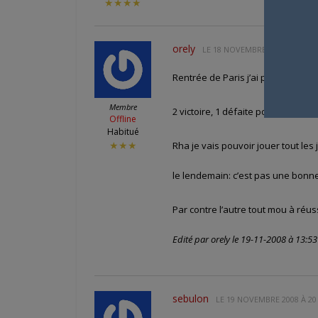
★★★★
orely
LE
18 NOVEMBRE 2008 À 11 H 0
Rentrée de Paris j’ai pu reprend
Membre
2 victoire, 1 défaite pour panosse
Offline
Habitué
Rha je vais pouvoir jouer tout les j
★★★
le lendemain: c’est pas une bonn
Par contre l’autre tout mou à réuss
Edité par orely le 19-11-2008 à 13:53
sebulon
LE
19 NOVEMBRE 2008 À 20