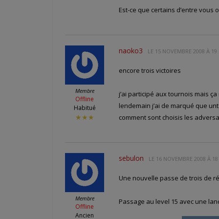
Est-ce que certains d’entre vous o
naoko3
LE
15 NOVEMBRE 2008 À 19 
encore trois victoires
Membre
j’ai participé aux tournois mais ç
Offline
lendemain j’ai de marqué que untel
Habitué
comment sont choisis les adversair
★★★
sebulon
LE
16 NOVEMBRE 2008 À 18
Une nouvelle passe de trois de r
Membre
Passage au level 15 avec une lan
Offline
Ancien