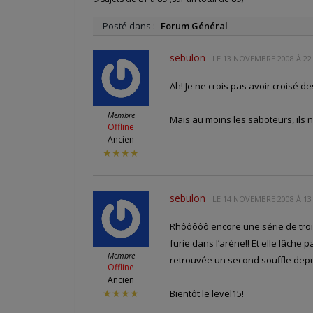
Posté dans :
Forum Général
sebulon
LE
13 NOVEMBRE 2008 À 22
Ah! Je ne crois pas avoir croisé
Membre
Mais au moins les saboteurs, ils
Offline
Ancien
★★★★
sebulon
LE
14 NOVEMBRE 2008 À 13
Rhôôôôô encore une série de trois
furie dans l’arène!! Et elle lâche 
Membre
retrouvée un second souffle depuis
Offline
Ancien
Bientôt le level15!
★★★★