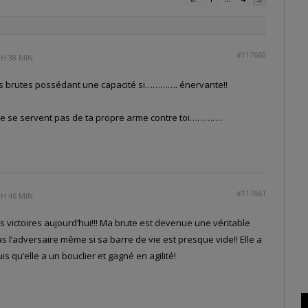
#117660
 H 38 MIN
 des brutes possédant une capacité si…………. énervante!!
 ne se servent pas de ta propre arme contre toi………….
#117661
 H 46 MIN
 victoires aujourd’hui!!! Ma brute est devenue une véritable
pas l’adversaire même si sa barre de vie est presque vide!! Elle a
 qu’elle a un bouclier et gagné en agilité!