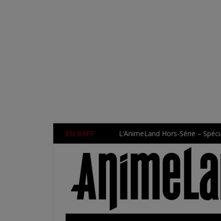
EN BREF
L’AnimeLand Hors-Série – Spécia