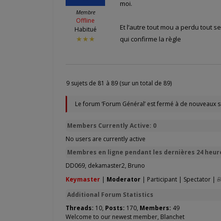
moi.
Membre
Offline
Et l’autre tout mou a perdu tout 
Habitué
qui confirme la règle
★★★
9 sujets de 81 à 89 (sur un total de 89)
Le forum ‘Forum Général’ est fermé à de nouveaux s
Members Currently Active: 0
No users are currently active
Membres en ligne pendant les dernières 24 heure
DD069
,
dekamaster2
,
Bruno
Keymaster
|
Moderator
|
Participant
|
Spectator
|
B
Additional Forum Statistics
Threads:
10,
Posts:
170,
Members:
49
Welcome to our newest member,
Blanchet