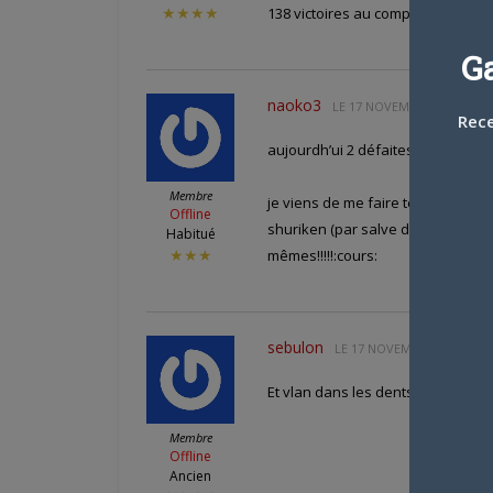
138 victoires au compteur!!
★★★★
G
naoko3
LE
17 NOVEMBRE 2008 À 12 
Rece
aujourdh’ui 2 défaites sur trois c
Membre
je viens de me faire terraser par 
Offline
shuriken (par salve de dix) avant
Habitué
mêmes!!!!!:cours:
★★★
sebulon
LE
17 NOVEMBRE 2008 À 19
Et vlan dans les dents!! 2 défaite
Membre
Offline
Ancien