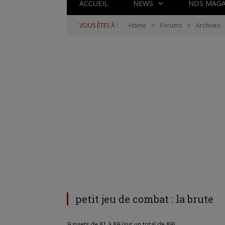
ACCUEIL
NEWS
NOS MAGA
»
»
VOUS ÊTES À :
Home
Forums
Archives
petit jeu de combat : la brute
9 sujets de 81 à 89 (sur un total de 89)