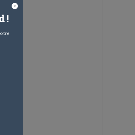
 !
votre