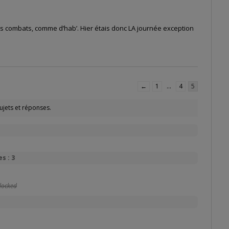
ses combats, comme d’hab’. Hier étais donc LA journée exception
←
1
…
4
5
ujets et réponses.
s : 3
locked