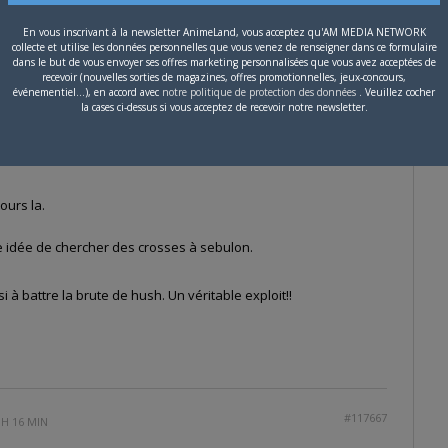
En vous inscrivant à la newsletter AnimeLand, vous acceptez qu'AM MEDIA NETWORK
collecte et utilise les données personnelles que vous venez de renseigner dans ce formulaire
dans le but de vous envoyer ses offres marketing personnalisées que vous avez acceptées de
#117666
2 MIN
recevoir (nouvelles sorties de magazines, offres promotionnelles, jeux-concours,
événementiel...), en accord avec
notre politique de protection des données
. Veuillez cocher
re mes combats.
la cases ci-dessus si vous acceptez de recevoir notre newsletter.
. Exactement l’inverse pour l’autre tout mou.
ours la.
e idée de chercher des crosses à sebulon.
i à battre la brute de hush. Un véritable exploit!!
#117667
 H 16 MIN