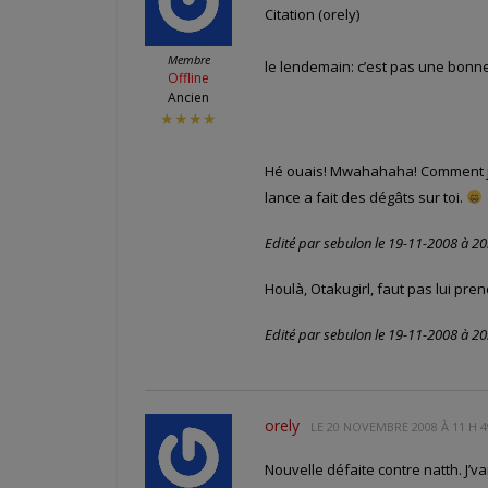
Citation (orely)
Membre
le lendemain: c’est pas une bonn
Offline
Ancien
★★★★
Hé ouais! Mwahahaha! Comment j’ai
lance a fait des dégâts sur toi.
Edité par sebulon le 19-11-2008 à 20
Houlà, Otakugirl, faut pas lui prend
Edité par sebulon le 19-11-2008 à 20
orely
LE
20 NOVEMBRE 2008 À 11 H 4
Nouvelle défaite contre natth. J’