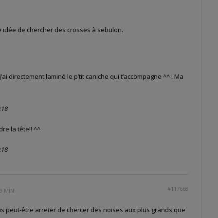
e idée de chercher des crosses à sebulon.
 directement laminé le p’tit caniche qui t’accompagne ^^ ! Ma
:18
re la tête!! ^^
:18
#117668
9 MIN
vais peut-être arreter de chercer des noises aux plus grands que