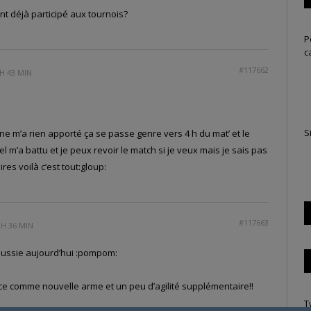
nt déjà participé aux tournois?
P
c
#117662
H 43 MIN
S
a ne m’a rien apporté ça se passe genre vers 4 h du mat’ et le
 m’a battu et je peux revoir le match si je veux mais je sais pas
es voilà c’est tout:gloup:
#117663
 H 36 MIN
éussie aujourd’hui :pompom:
ce comme nouvelle arme et un peu d’agilité supplémentaire!!
T