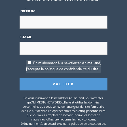
rapeur, ça marche aussi.
PRÉNOM
Vous pouvez utiliser vos légumes entiers.
Je vous ai dit de prendre des demis parce
que je me suis retrouvée avec un quintal
de galettes aux légumes que je vais devoir
E-MAIL
distribuer… attention aux doses, donc.
Bon atépi!
Edit: par souci d'honnêteté, je précise que
En m'abonnant à la newsletter AnimeLand,
j'ai piqué cette recette
j'accepte la politique de confidentialité du site.
Affichage de 1 message (sur 1 au total)
En vous inscrivant à la newsletter AnimeLand, vous acceptez
qu'AM MEDIA NETWORK collecte et utilise les données
Vous devez être connecté pour répondre à ce sujet.
personnelles que vous venez de renseigner dans ce formulaire
dans le but de vous envoyer ses offres marketing personnalisées
que vous avez acceptées de recevoir (nouvelles sorties de
Members Currently Active: 0
magazines, offres promotionnelles, jeux-concours,
No users are currently active
événementiel...), en accord avec
notre politique de protection des