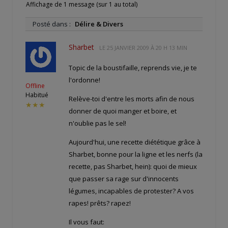
Affichage de 1 message (sur 1 au total)
Posté dans :
Délire & Divers
Sharbet
LE
25 JANVIER 2009 À 20 H 13 MIN
Topic de la boustifaille, reprends vie, je te
l'ordonne!
Offline
Habitué
Relève-toi d'entre les morts afin de nous
★★★
donner de quoi manger et boire, et
n'oublie pas le sel!
Aujourd'hui, une recette diététique grâce à
Sharbet, bonne pour la ligne et les nerfs (la
recette, pas Sharbet, hein): quoi de mieux
que passer sa rage sur d'innocents
légumes, incapables de protester? A vos
rapes! prêts? rapez!
Il vous faut: