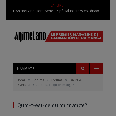
EN BREF
L’AnimeLand Hors-Série – Spécial Posters est disponible !
NAVIGATE
»
»
»
Home
Forums
Forums
Délire &
»
Divers
Quoi-t-est-ce qu'on mange?
Quoi-t-est-ce qu'on mange?