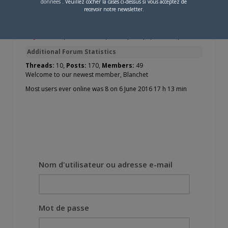
données
. Veuillez cocher la cases ci-dessus si vous acceptez de
Membres en ligne pendant les dernières 24 heures : 4
recevoir notre newsletter.
dekamaster2
,
Cyril
,
Xanatos
,
DD069
Keymaster
|
Moderator
|
Participant
|
Spectator
|
Blocked
Additional Forum Statistics
Threads:
10,
Posts:
170,
Members:
49
Welcome to our newest member,
Blanchet
Most users ever online was 8 on 6 June 2016 17 h 13 min
Nom d'utilisateur ou adresse e-mail
Mot de passe