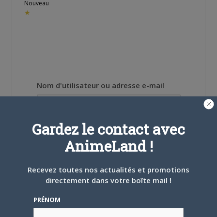
Nouveau
★
Nom d'utilisateur ou adresse e-mail
Gardez le contact avec
Mot de passe
AnimeLand !
Recevez toutes nos actualités et promotions
directement dans votre boîte mail !
Se souvenir de moi
PRÉNOM
Créer un