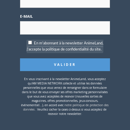
compte
E-MAIL
Mot de passe oublié ?
En m'abonnant à la newsletter AnimeLand,
j'accepte la politique de confidentialité du site.
OÙ TROUVER NOS MAGAZINES
Pour savoir où trouver nos magazines, cliquez sur la
carte !
En vous inscrivant à la newsletter AnimeLand, vous acceptez
qu'AM MEDIA NETWORK collecte et utilise les données
personnelles que vous venez de renseigner dans ce formulaire
dans le but de vous envoyer ses offres marketing personnalisées
que vous avez acceptées de recevoir (nouvelles sorties de
magazines, offres promotionnelles, jeux-concours,
événementiel...), en accord avec
notre politique de protection des
données
. Veuillez cocher la cases ci-dessus si vous acceptez de
Si votre ville n'est pas dans la liste,
contactez-nous
!
recevoir notre newsletter.