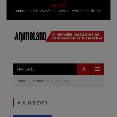
EN BREF
L’AnimeLand Hors-Série – Spécial Posters est disponible !
NAVIGATE
»
»
Home
Forums
auudreey00
AUUDREEY00