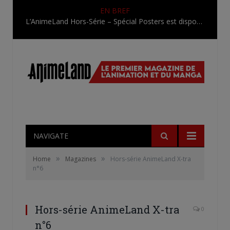
EN BREF
L’AnimeLand Hors-Série – Spécial Posters est disponible !
NAVIGATE
»
»
Home
Magazines
Hors-série AnimeLand X-tra
n°6
Hors-série AnimeLand X-tra
0
n°6