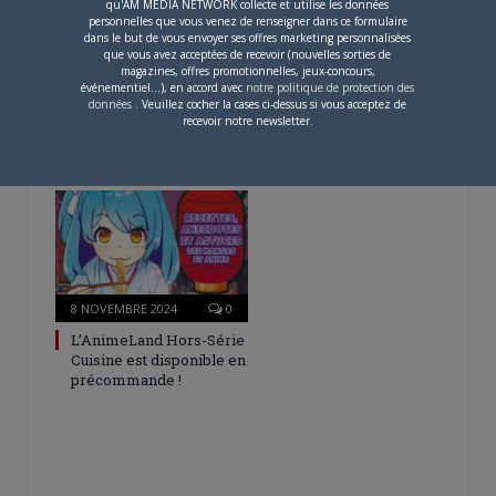
qu'AM MEDIA NETWORK collecte et utilise les données
personnelles que vous venez de renseigner dans ce formulaire
dans le but de vous envoyer ses offres marketing personnalisées
que vous avez acceptées de recevoir (nouvelles sorties de
26 MAI 2025
0
magazines, offres promotionnelles, jeux-concours,
événementiel...), en accord avec
notre politique de protection des
L’AnimeLand Hors-Série
données
. Veuillez cocher la cases ci-dessus si vous acceptez de
Spécial Chats est
recevoir notre newsletter.
disponible !
8 NOVEMBRE 2024
0
L’AnimeLand Hors-Série
Cuisine est disponible en
précommande !