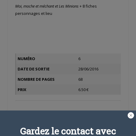
Moi, moche et méchant et Les Minions
+ 8 fiches
personnages et lieu
NUMÉRO
6
DATE DE SORTIE
28/06/2016
NOMBRE DE PAGES
68
PRIX
6.50 €
PARLEZ-EN À VOS AMIS !
Twitter
Facebook
Google+
Pinterest
LinkedIn
Gardez le contact avec
Tumblr
Email