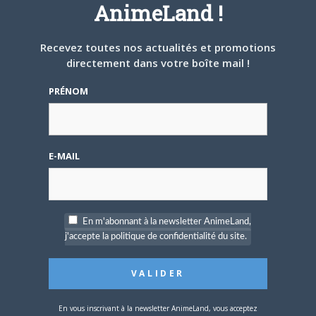
AnimeLand !
A PROPOS DE L'AUTEUR
Recevez toutes nos actualités et promotions
MÉLANIE
directement dans votre boîte mail !
Site
PRÉNOM
web
ARTICLES LIÉS
E-MAIL
26 JUIN 2025
0
En m'abonnant à la newsletter AnimeLand,
j'accepte la politique de confidentialité du site.
L’AnimeLand Hors-Série
Hentai est disponible !
En vous inscrivant à la newsletter AnimeLand, vous acceptez