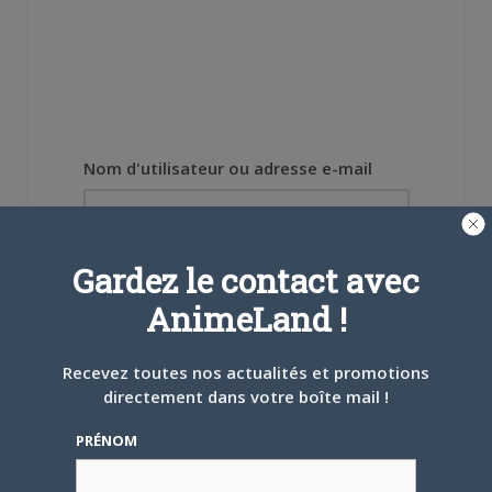
Nom d'utilisateur ou adresse e-mail
Mot de passe
Gardez le contact avec
AnimeLand !
Recevez toutes nos actualités et promotions
directement dans votre boîte mail !
Se souvenir de moi
PRÉNOM
Créer un
compte