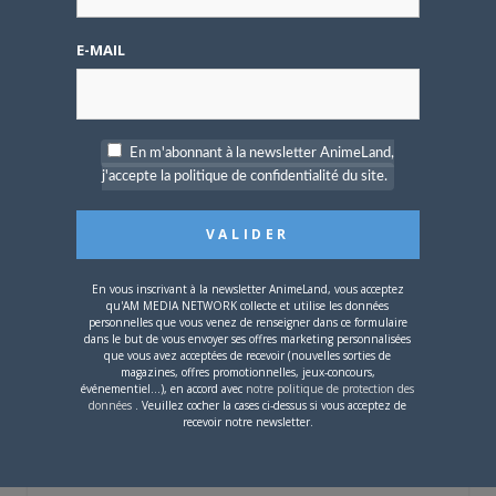
E-MAIL
Mot de passe oublié ?
En m'abonnant à la newsletter AnimeLand,
j'accepte la politique de confidentialité du site.
OÙ TROUVER NOS MAGAZINES
Pour savoir où trouver nos magazines, cliquez sur la
carte !
En vous inscrivant à la newsletter AnimeLand, vous acceptez
qu'AM MEDIA NETWORK collecte et utilise les données
personnelles que vous venez de renseigner dans ce formulaire
dans le but de vous envoyer ses offres marketing personnalisées
que vous avez acceptées de recevoir (nouvelles sorties de
magazines, offres promotionnelles, jeux-concours,
événementiel...), en accord avec
notre politique de protection des
Si votre ville n'est pas dans la liste,
contactez-nous
!
données
. Veuillez cocher la cases ci-dessus si vous acceptez de
recevoir notre newsletter.