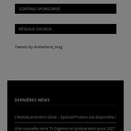
CONTENU SPONSORISÉ
RÉSEAUX SOCIAUX
Tweets by Animeland_mag
DERNIÈRES NEWS
L’AnimeLand Hors-Série – Spécial Posters est disponible !
Une nouvelle série TV Digimon en préparation pour 2027