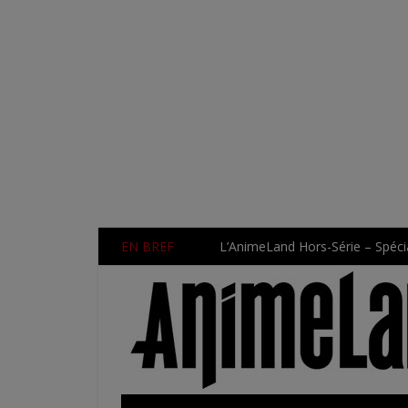
EN BREF
L’AnimeLand Hors-Série – Spécia