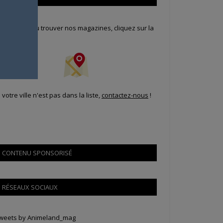
our savoir où trouver nos magazines, cliquez sur la
arte !
i votre ville n'est pas dans la liste,
contactez-nous
!
CONTENU SPONSORISÉ
RÉSEAUX SOCIAUX
weets by Animeland_mag