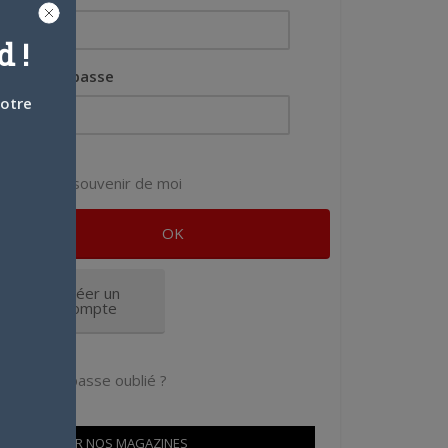
 !
Mot de passe
votre
Se souvenir de moi
Créer un
compte
Mot de passe oublié ?
OÙ TROUVER NOS MAGAZINES