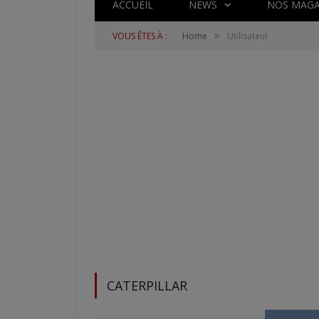
ACCUEIL
NEWS
NOS MAGA
»
VOUS ÊTES À :
Home
Utilisateur
CATERPILLAR