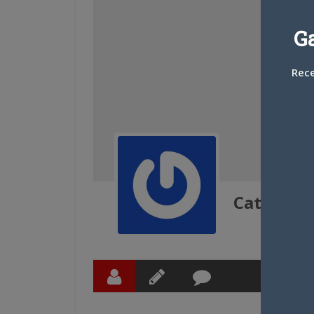
G
Rece
Caterpill