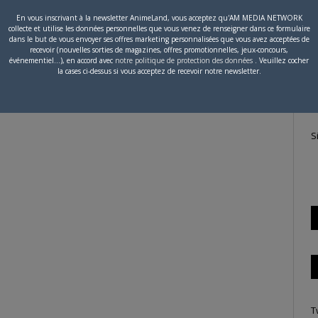
En vous inscrivant à la newsletter AnimeLand, vous acceptez qu'AM MEDIA NETWORK
collecte et utilise les données personnelles que vous venez de renseigner dans ce formulaire
P
dans le but de vous envoyer ses offres marketing personnalisées que vous avez acceptées de
recevoir (nouvelles sorties de magazines, offres promotionnelles, jeux-concours,
c
événementiel...), en accord avec
notre politique de protection des données
. Veuillez cocher
la cases ci-dessus si vous acceptez de recevoir notre newsletter.
S
T