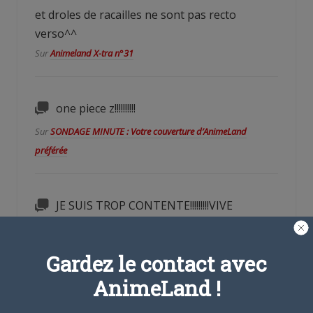
et droles de racailles ne sont pas recto
verso^^
Sur
Animeland X-tra n°31
one piece z!!!!!!!!!!
Sur
SONDAGE MINUTE : Votre couverture d’AnimeLand
préférée
JE SUIS TROP CONTENTE!!!!!!!!!VIVE
FAIRY TAIL!!!!!!!!^^
Sur
L’anime de FAIRY TAIL va reprendre au Japon !
Gardez le contact avec
AnimeLand !
TROP ENVIE DE