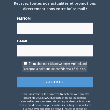
Recevez toutes nos actualités et promotions
LAVOIR!!!!!!!!!!!!!!!!!!!!!!!!!!!!!!!!!!!!!!!!!!!!!!!!!!!!!!!!!
directement dans votre boîte mail !
Sur
Animeland X-tra n°HS4
PRÉNOM
MOI AUSSI IL ME LE FAUT
ABSOLUMENT!!!
E-MAIL
Sur
Un hors-série consacré à FAIRY TAIL
super nouvelle^^
En m'abonnant à la newsletter AnimeLand,
j'accepte la politique de confidentialité du site.
Sur
Des téléfilms inédits de ONE PIECE sur D17
En vous inscrivant à la newsletter AnimeLand, vous acceptez
Voir plus de commentaires
qu'AM MEDIA NETWORK collecte et utilise les données
personnelles que vous venez de renseigner dans ce formulaire
dans le but de vous envoyer ses offres marketing personnalisées
que vous avez acceptées de recevoir (nouvelles sorties de