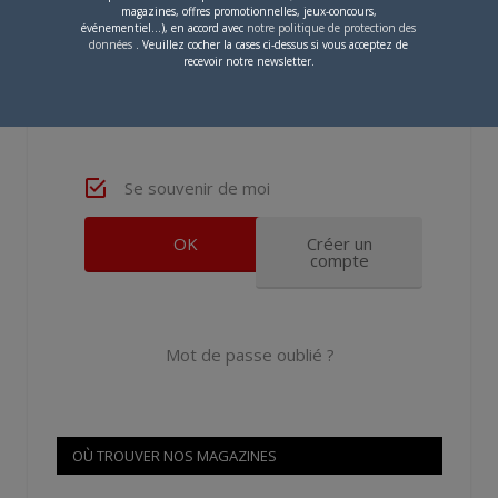
magazines, offres promotionnelles, jeux-concours,
événementiel...), en accord avec
notre politique de protection des
données
. Veuillez cocher la cases ci-dessus si vous acceptez de
recevoir notre newsletter.
Se souvenir de moi
Créer un
compte
Mot de passe oublié ?
OÙ TROUVER NOS MAGAZINES