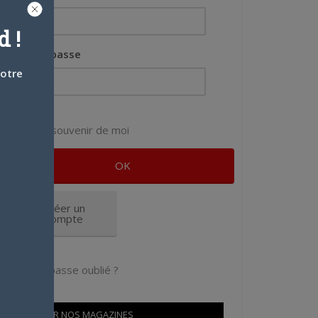
 !
Mot de passe
votre
Se souvenir de moi
Créer un
compte
Mot de passe oublié ?
OÙ TROUVER NOS MAGAZINES