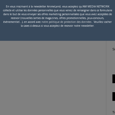
En vous inscrivant à la newsletter AnimeLand, vous acceptez qu'AM MEDIA NETWORK
collecte et utilise les données personnelles que vous venez de renseigner dans ce formulaire
P
dans le but de vous envoyer ses offres marketing personnalisées que vous avez acceptées de
recevoir (nouvelles sorties de magazines, offres promotionnelles, jeux-concours,
c
événementiel...), en accord avec
notre politique de protection des données
. Veuillez cocher
la cases ci-dessus si vous acceptez de recevoir notre newsletter.
S
T