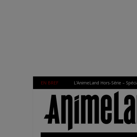
EN BREF
L’AnimeLand Hors-Série – Spécia