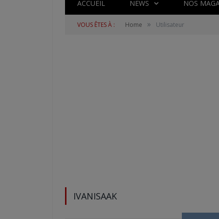
ACCUEIL
NEWS
NOS MAGA
»
VOUS ÊTES À :
Home
Utilisateur
IVANISAAK