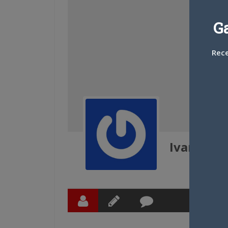
G
Rece
Ivanisaak