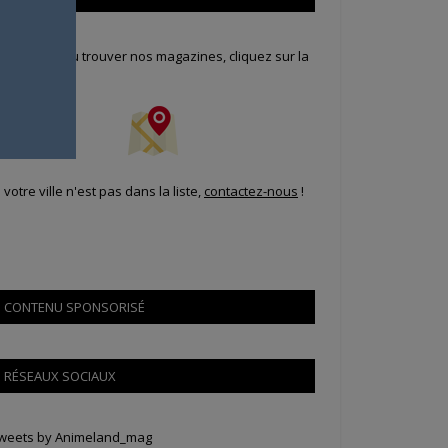
our savoir où trouver nos magazines, cliquez sur la
arte !
i votre ville n'est pas dans la liste,
contactez-nous
!
CONTENU SPONSORISÉ
RÉSEAUX SOCIAUX
weets by Animeland_mag