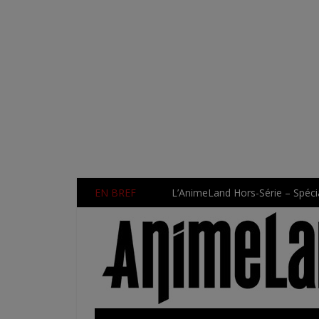
EN BREF
L’AnimeLand Hors-Série – Spécia