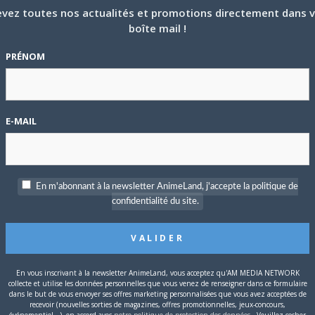
vez toutes nos actualités et promotions directement dans 
boîte mail !
PRÉNOM
E-MAIL
En m'abonnant à la newsletter AnimeLand, j'accepte la politique de
confidentialité du site.
P
c
En vous inscrivant à la newsletter AnimeLand, vous acceptez qu'AM MEDIA NETWORK
collecte et utilise les données personnelles que vous venez de renseigner dans ce formulaire
dans le but de vous envoyer ses offres marketing personnalisées que vous avez acceptées de
recevoir (nouvelles sorties de magazines, offres promotionnelles, jeux-concours,
événementiel...), en accord avec
notre politique de protection des données
. Veuillez cocher