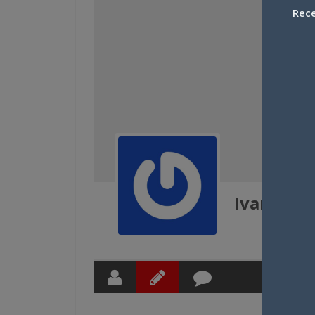
Rece
Ivanisaak