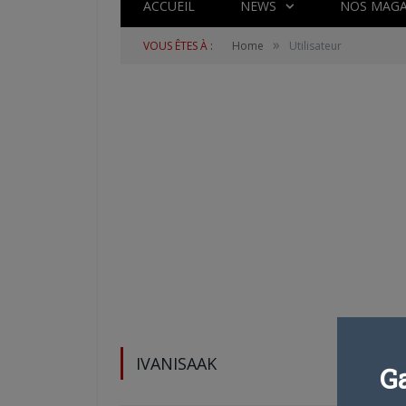
ACCUEIL
NEWS
NOS MAGA
»
VOUS ÊTES À :
Home
Utilisateur
IVANISAAK
G