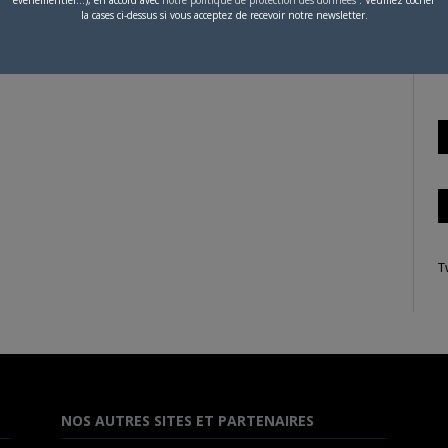
la cases ci-dessus si vous acceptez de recevoir notre newsletter.
S
 n'a publié aucun article.
T
NOS AUTRES SITES ET PARTENAIRES