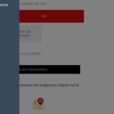
Se souvenir de moi
votre
Créer un
compte
Mot de passe oublié ?
OÙ TROUVER NOS MAGAZINES
our savoir où trouver nos magazines, cliquez sur la
arte !