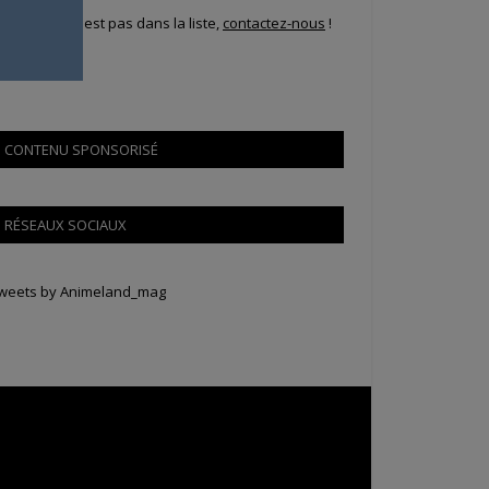
i votre ville n'est pas dans la liste,
contactez-nous
!
CONTENU SPONSORISÉ
RÉSEAUX SOCIAUX
weets by Animeland_mag