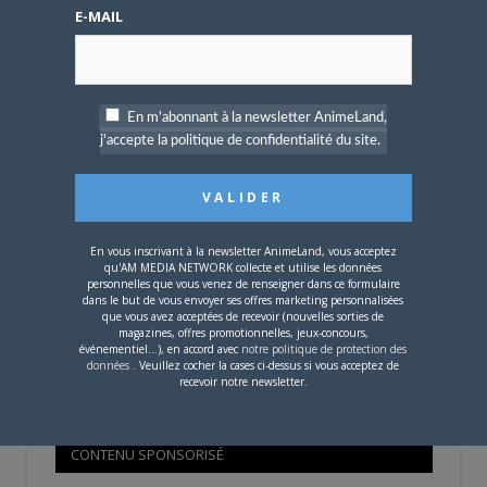
Mot de passe oublié ?
E-MAIL
OÙ TROUVER NOS MAGAZINES
En m'abonnant à la newsletter AnimeLand,
j'accepte la politique de confidentialité du site.
Pour savoir où trouver nos magazines, cliquez sur la
carte !
En vous inscrivant à la newsletter AnimeLand, vous acceptez
qu'AM MEDIA NETWORK collecte et utilise les données
personnelles que vous venez de renseigner dans ce formulaire
dans le but de vous envoyer ses offres marketing personnalisées
que vous avez acceptées de recevoir (nouvelles sorties de
Si votre ville n'est pas dans la liste,
contactez-nous
!
magazines, offres promotionnelles, jeux-concours,
événementiel...), en accord avec
notre politique de protection des
données
. Veuillez cocher la cases ci-dessus si vous acceptez de
recevoir notre newsletter.
CONTENU SPONSORISÉ