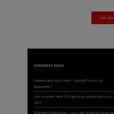
Voir pl
DERNIÈRES NEWS
L’AnimeLand Hors-Série – Spécial Posters est
disponible !
Une nouvelle série TV Digimon en préparation pour
2027
[Entretien] Mokochan : « Lors des prémices du projet