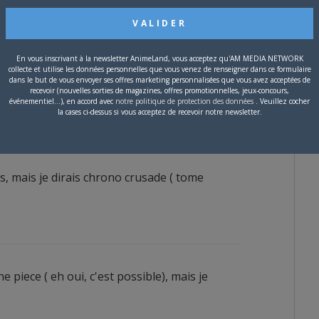
ous ?
En vous inscrivant à la newsletter AnimeLand, vous acceptez qu'AM MEDIA NETWORK
collecte et utilise les données personnelles que vous venez de renseigner dans ce formulaire
dans le but de vous envoyer ses offres marketing personnalisées que vous avez acceptées de
recevoir (nouvelles sorties de magazines, offres promotionnelles, jeux-concours,
e ? ( nostalgieeee ! )
événementiel...), en accord avec
notre politique de protection des données
. Veuillez cocher
la cases ci-dessus si vous acceptez de recevoir notre newsletter.
e ?
es, mais je dirais chrono crusade ( tome
ne piece ( eh oui, c'est possible), mais je