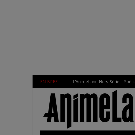
EN BREF
L’AnimeLand Hors-Série – Spécia