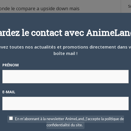
S
le monde le compare a upside down mais
…
téma ?
ardez le contact avec AnimeLand
vez toutes nos actualités et promotions directement dans 
O a grenoble et... J'ai adoré ! beaucoup le
boîte mail !
PRÉNOM
 cinéma
T
rsion papier de nausicaa est surement le
E-MAIL
l n'y…
En m'abonnant à la newsletter AnimeLand, j'accepte la politique de
confidentialité du site.
 saison !!! les deux sont a regarder