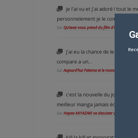
je l'ai vu et j'ai adoré ! tout 
personnelement je le comparerait
Sur
Qu’avez-vous pensé du film d’animation Pa
G
Rece
j'ai eu la chance de le voir en V
compare a un…
Sur
Aujourd’hui Patema et le monde inversé au
c'est la nouvelle du jour! la ve
meilleur manga jamais écrit, alors i
Sur
Hayao MIYAZAKI va dessiner un manga
kill la kill et monogatari second