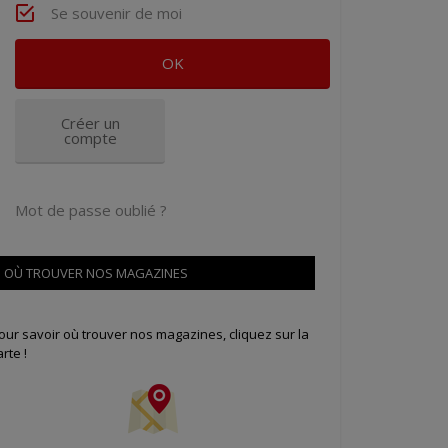
Se souvenir de moi
Créer un
compte
Mot de passe oublié ?
OÙ TROUVER NOS MAGAZINES
our savoir où trouver nos magazines, cliquez sur la
arte !