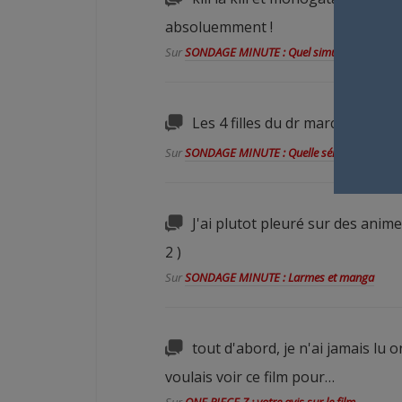
absoluemment !
Sur
SONDAGE MINUTE : Quel simulcast suivez-v
Les 4 filles du dr march peut etr
Sur
SONDAGE MINUTE : Quelle série a été oublié
J'ai plutot pleuré sur des anim
2 )
Sur
SONDAGE MINUTE : Larmes et manga
tout d'abord, je n'ai jamais lu o
voulais voir ce film pour…
Sur
ONE PIECE Z : votre avis sur le film