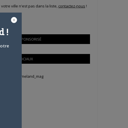
i votre ville n'est pas dans la liste,
contactez-nous
!
 !
CONTENU SPONSORISÉ
votre
RÉSEAUX SOCIAUX
weets by Animeland_mag