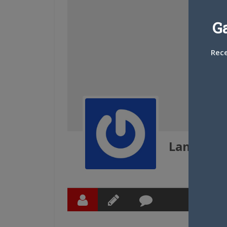
G
Rece
Lantidot