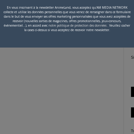
En vous inscrivant à la newsletter AnimeLand, vous acceptez qu'AM MEDIA NETWORK
collecte et utilise les données personnelles que vous venez de renseigner dans ce formulaire
P
dans le but de vous envoyer ses offres marketing personnalisées que vous avez acceptées de
recevoir (nouvelles sorties de magazines, offres promotionnelles, jeux-concours,
c
événementiel...), en accord avec
notre politique de protection des données
. Veuillez cocher
la cases ci-dessus si vous acceptez de recevoir notre newsletter.
S
T