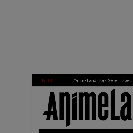
EN BREF
L’AnimeLand Hors-Série – Spécia