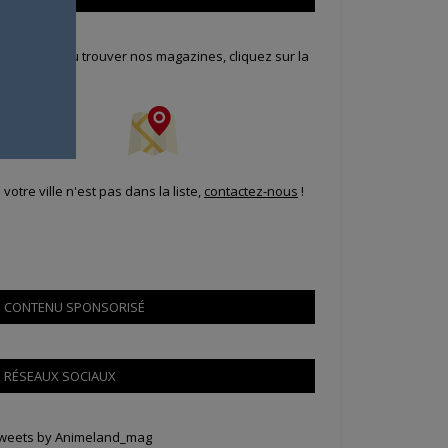
our savoir où trouver nos magazines, cliquez sur la
arte !
i votre ville n'est pas dans la liste,
contactez-nous
!
CONTENU SPONSORISÉ
RÉSEAUX SOCIAUX
weets by Animeland_mag