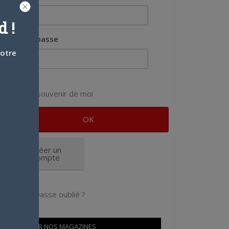
 !
Mot de passe
votre
Se souvenir de moi
Créer un
compte
Mot de passe oublié ?
OÙ TROUVER NOS MAGAZINES