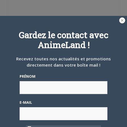
Se souvenir de moi
Gardez le contact avec
AnimeLand !
Créer un
compte
Recevez toutes nos actualités et promotions
directement dans votre boîte mail !
Mot de passe oublié ?
PRÉNOM
OÙ TROUVER NOS MAGAZINES
E-MAIL
Pour savoir où trouver nos magazines, cliquez sur la
carte !