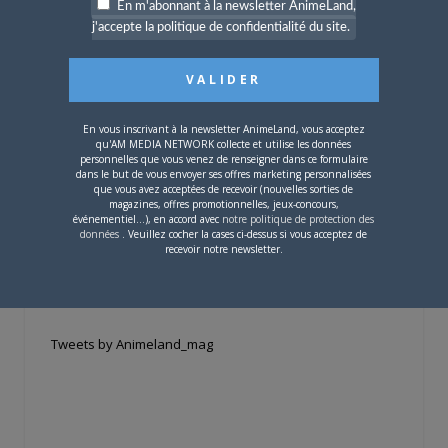
En m'abonnant à la newsletter AnimeLand,
j'accepte la politique de confidentialité du site.
Si votre ville n'est pas dans la liste,
contactez-nous
!
En vous inscrivant à la newsletter AnimeLand, vous acceptez
qu'AM MEDIA NETWORK collecte et utilise les données
personnelles que vous venez de renseigner dans ce formulaire
dans le but de vous envoyer ses offres marketing personnalisées
que vous avez acceptées de recevoir (nouvelles sorties de
magazines, offres promotionnelles, jeux-concours,
CONTENU SPONSORISÉ
événementiel...), en accord avec
notre politique de protection des
données
. Veuillez cocher la cases ci-dessus si vous acceptez de
recevoir notre newsletter.
RÉSEAUX SOCIAUX
Tweets by Animeland_mag