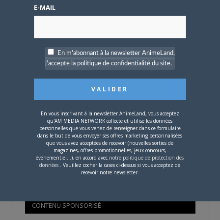
Mot de passe oublié ?
E-MAIL
OÙ TROUVER NOS MAGAZINES
En m'abonnant à la newsletter AnimeLand,
j'accepte la politique de confidentialité du site.
Pour savoir où trouver nos magazines, cliquez sur la
carte !
En vous inscrivant à la newsletter AnimeLand, vous acceptez
qu'AM MEDIA NETWORK collecte et utilise les données
personnelles que vous venez de renseigner dans ce formulaire
dans le but de vous envoyer ses offres marketing personnalisées
que vous avez acceptées de recevoir (nouvelles sorties de
Si votre ville n'est pas dans la liste,
contactez-nous
!
magazines, offres promotionnelles, jeux-concours,
événementiel...), en accord avec
notre politique de protection des
données
. Veuillez cocher la cases ci-dessus si vous acceptez de
recevoir notre newsletter.
CONTENU SPONSORISÉ