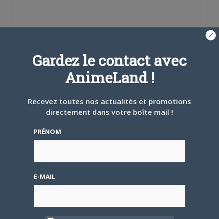
Se souvenir de moi
Gardez le contact avec
AnimeLand !
Créer un
compte
Recevez toutes nos actualités et promotions
directement dans votre boîte mail !
Mot de passe oublié ?
PRÉNOM
OÙ TROUVER NOS MAGAZINES
E-MAIL
Pour savoir où trouver nos magazines, cliquez sur la
carte !