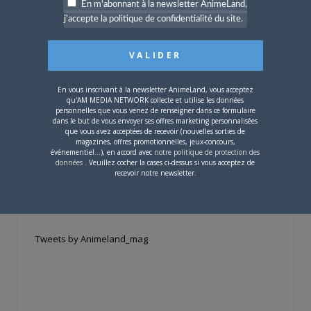
En m'abonnant à la newsletter AnimeLand,
j'accepte la politique de confidentialité du site.
Si votre ville n'est pas dans la liste,
contactez-nous
!
En vous inscrivant à la newsletter AnimeLand, vous acceptez
qu'AM MEDIA NETWORK collecte et utilise les données
personnelles que vous venez de renseigner dans ce formulaire
dans le but de vous envoyer ses offres marketing personnalisées
que vous avez acceptées de recevoir (nouvelles sorties de
magazines, offres promotionnelles, jeux-concours,
CONTENU SPONSORISÉ
événementiel...), en accord avec
notre politique de protection des
données
. Veuillez cocher la cases ci-dessus si vous acceptez de
recevoir notre newsletter.
RÉSEAUX SOCIAUX
Tweets by Animeland_mag