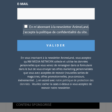
Mot de passe oublié ?
E-MAIL
OÙ TROUVER NOS MAGAZINES
En m'abonnant à la newsletter AnimeLand,
j'accepte la politique de confidentialité du site.
Pour savoir où trouver nos magazines, cliquez sur la
carte !
En vous inscrivant à la newsletter AnimeLand, vous acceptez
qu'AM MEDIA NETWORK collecte et utilise les données
personnelles que vous venez de renseigner dans ce formulaire
dans le but de vous envoyer ses offres marketing personnalisées
que vous avez acceptées de recevoir (nouvelles sorties de
Si votre ville n'est pas dans la liste,
contactez-nous
!
magazines, offres promotionnelles, jeux-concours,
événementiel...), en accord avec
notre politique de protection des
données
. Veuillez cocher la cases ci-dessus si vous acceptez de
recevoir notre newsletter.
CONTENU SPONSORISÉ