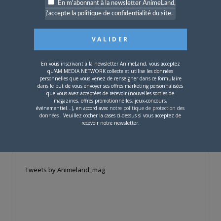
En m'abonnant à la newsletter AnimeLand,
j'accepte la politique de confidentialité du site.
Si votre ville n'est pas dans la liste,
contactez-nous
!
En vous inscrivant à la newsletter AnimeLand, vous acceptez
qu'AM MEDIA NETWORK collecte et utilise les données
personnelles que vous venez de renseigner dans ce formulaire
dans le but de vous envoyer ses offres marketing personnalisées
que vous avez acceptées de recevoir (nouvelles sorties de
magazines, offres promotionnelles, jeux-concours,
CONTENU SPONSORISÉ
événementiel...), en accord avec
notre politique de protection des
données
. Veuillez cocher la cases ci-dessus si vous acceptez de
recevoir notre newsletter.
RÉSEAUX SOCIAUX
Tweets by Animeland_mag