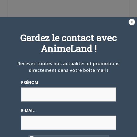
Se souvenir de moi
Gardez le contact avec
AnimeLand !
Créer un
compte
Recevez toutes nos actualités et promotions
directement dans votre boîte mail !
Mot de passe oublié ?
PRÉNOM
OÙ TROUVER NOS MAGAZINES
E-MAIL
Pour savoir où trouver nos magazines, cliquez sur la
carte !