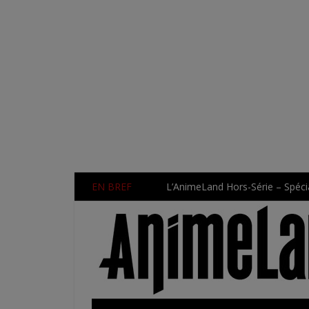
EN BREF
L’AnimeLand Hors-Série – Spécia