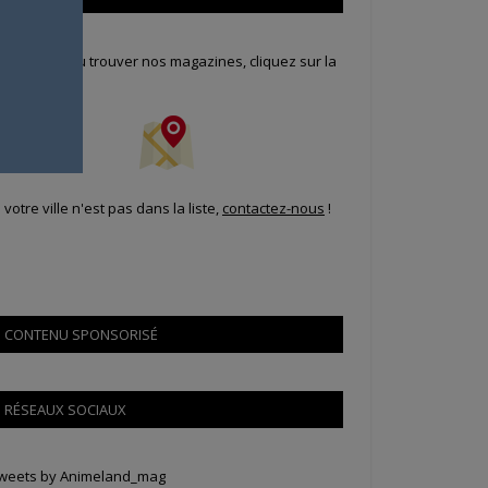
our savoir où trouver nos magazines, cliquez sur la
arte !
i votre ville n'est pas dans la liste,
contactez-nous
!
CONTENU SPONSORISÉ
RÉSEAUX SOCIAUX
weets by Animeland_mag