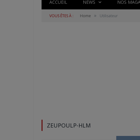
ACCUEIL
NEWS
NOS MAGA
»
VOUS ÊTES À :
Home
Utilisateur
ZEUPOULP-HLM