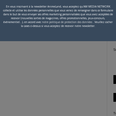
En vous inscrivant à la newsletter AnimeLand, vous acceptez qu'AM MEDIA NETWORK
collecte et utilise les données personnelles que vous venez de renseigner dans ce formulaire
P
dans le but de vous envoyer ses offres marketing personnalisées que vous avez acceptées de
recevoir (nouvelles sorties de magazines, offres promotionnelles, jeux-concours,
c
événementiel...), en accord avec
notre politique de protection des données
. Veuillez cocher
la cases ci-dessus si vous acceptez de recevoir notre newsletter.
S
T