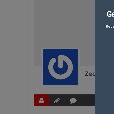
G
Rece
Zeupoulp