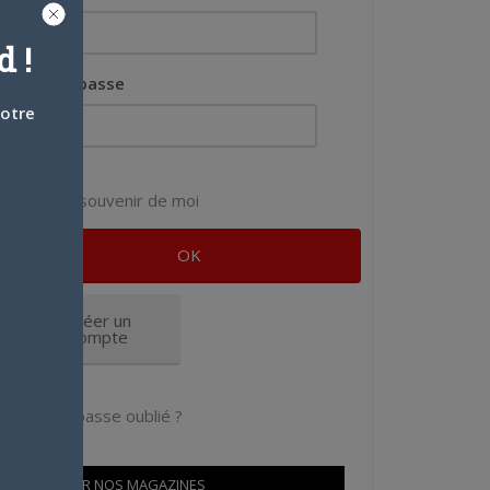
 !
Mot de passe
votre
Se souvenir de moi
Créer un
compte
Mot de passe oublié ?
OÙ TROUVER NOS MAGAZINES