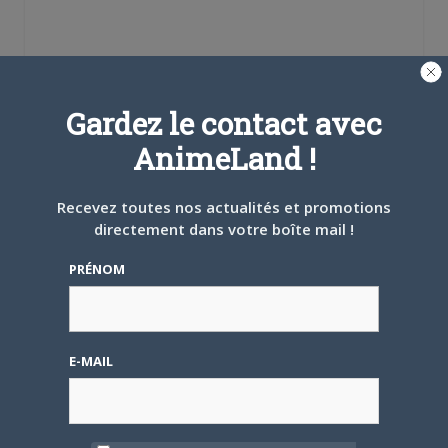
Se souvenir de moi
Gardez le contact avec
AnimeLand !
Créer un
compte
Recevez toutes nos actualités et promotions
directement dans votre boîte mail !
Mot de passe oublié ?
PRÉNOM
OÙ TROUVER NOS MAGAZINES
E-MAIL
Pour savoir où trouver nos magazines, cliquez sur la
carte !