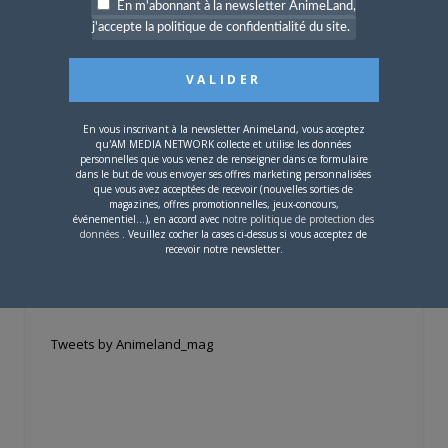
En m'abonnant à la newsletter AnimeLand,
j'accepte la politique de confidentialité du site.
Si votre ville n'est pas dans la liste,
contactez-nous
!
En vous inscrivant à la newsletter AnimeLand, vous acceptez
qu'AM MEDIA NETWORK collecte et utilise les données
personnelles que vous venez de renseigner dans ce formulaire
dans le but de vous envoyer ses offres marketing personnalisées
que vous avez acceptées de recevoir (nouvelles sorties de
magazines, offres promotionnelles, jeux-concours,
CONTENU SPONSORISÉ
événementiel...), en accord avec
notre politique de protection des
données
. Veuillez cocher la cases ci-dessus si vous acceptez de
recevoir notre newsletter.
RÉSEAUX SOCIAUX
Tweets by Animeland_mag