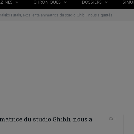
ZINES
CHRONIQUES
DOSSIERS
SIMU
akiko Futaki, excellente animatrice du studio Ghibli, nous a quittés
matrice du studio Ghibli, nous a
1