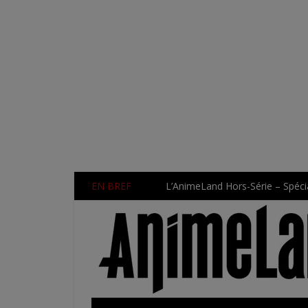
EN BREF
L’AnimeLand Hors-Série – Spécia