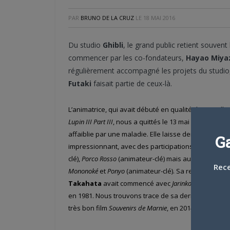
PAR
BRUNO DE LA CRUZ
LE
18 MAI 2016
Du studio
Ghibli
, le grand public retient souven
commencer par les co-fondateurs,
Hayao Miya
régulièrement accompagné les projets du studi
Futaki
faisait partie de ceux-là.
L’animatrice, qui avait débuté en qualité d’intervallis
Lupin III Part III
, nous a quittés le 13 mai à l’âge de 58
affaiblie par une maladie. Elle laisse derrière elle 
G
impressionnant, avec des participations sur
Akira
(a
clé),
Porco Rosso
(animateur-clé) mais aussi
Princesse
Rece
Mononoké
et
Ponyo
(animateur-clé). Sa relation avec
Takahata
avait commencé avec
Jarinko Chie
(
Kié la p
en 1981. Nous trouvons trace de sa dernière implicat
très bon film
Souvenirs de Marnie
, en 2014.