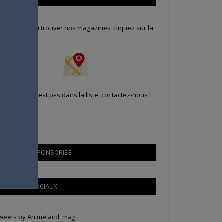
our savoir où trouver nos magazines, cliquez sur la
arte !
i votre ville n'est pas dans la liste,
contactez-nous
!
CONTENU SPONSORISÉ
RÉSEAUX SOCIAUX
weets by Animeland_mag