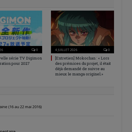
26
0
4 JUILLET 2026
0
elle série TV Digimon
[Entretien] Mokochan : « Lors
ration pour 2027
des prémices du projet, il était
déjà demandé de suivre au
mieux le manga originel.»
ine (16 au 22 mai 2016)
mentaire.