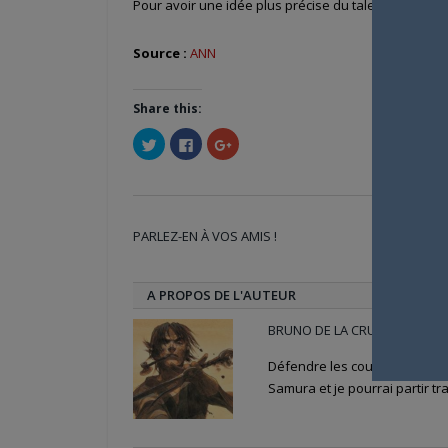
Pour avoir une idée plus précise du talent de l’artist
Source :
ANN
Share this:
Cliquez
Cliquez
Cliquez
pour
pour
pour
partager
partager
partager
sur
sur
sur
Twitter(ouvre
Facebook(ouvre
Google+
dans
dans
(ouvre
une
une
dans
nouvelle
nouvelle
une
PARLEZ-EN À VOS AMIS !
fenêtre)
fenêtre)
nouvelle
Twi
fenêtre)
A PROPOS DE L'AUTEUR
BRUNO DE LA CRUZ
Défendre les couleurs d'Anime
Samura et je pourrai partir tra