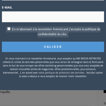
e,
Catsuka Player a gardé trace de ses divers travaux
.
E-MAIL
P
c
En m'abonnant à la newsletter AnimeLand, j'accepte la politique de
confidentialité du site.
S
tter
Facebook
Google+
Pinterest
LinkedIn
Tumblr
Email
En vous inscrivant à la newsletter AnimeLand, vous acceptez qu'AM MEDIA NETWORK
collecte et utilise les données personnelles que vous venez de renseigner dans ce formulaire
dans le but de vous envoyer ses offres marketing personnalisées que vous avez acceptées de
recevoir (nouvelles sorties de magazines, offres promotionnelles, jeux-concours,
événementiel...), en accord avec
notre politique de protection des données
. Veuillez cocher
la cases ci-dessus si vous acceptez de recevoir notre newsletter.
Land était un rêve. Il ne me reste plus qu'à rencontrer Hiroaki
nquille.
T