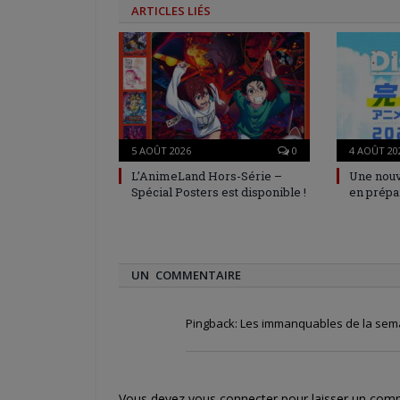
ARTICLES LIÉS
5 AOÛT 2026
0
4 AOÛT 20
L’AnimeLand Hors-Série –
Une nouv
Spécial Posters est disponible !
en prépa
UN COMMENTAIRE
Pingback:
Les immanquables de la sema
Vous devez
vous connecter
pour laisser un com