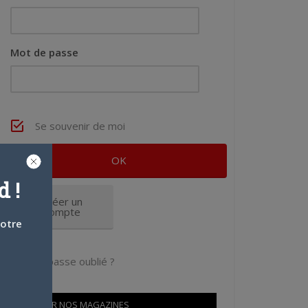
Mot de passe
Se souvenir de moi
 !
Créer un
compte
votre
Mot de passe oublié ?
OÙ TROUVER NOS MAGAZINES