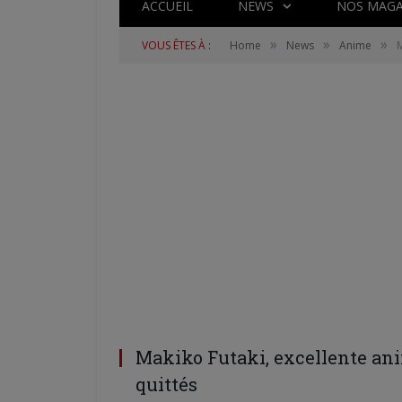
ACCUEIL
NEWS
NOS MAGA
»
»
»
VOUS ÊTES À :
Home
News
Anime
M
Makiko Futaki, excellente ani
quittés