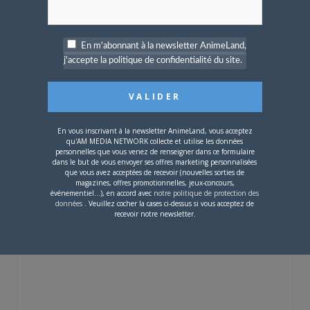
d’abonnement limitée
pendant les fêtes !
En m'abonnant à la newsletter AnimeLand,
j'accepte la politique de confidentialité du site.
24 AVRIL 2024
0
En vous inscrivant à la newsletter AnimeLand, vous acceptez
qu'AM MEDIA NETWORK collecte et utilise les données
L’AnimeLand n°246 –
personnelles que vous venez de renseigner dans ce formulaire
Berserk est disponible !
dans le but de vous envoyer ses offres marketing personnalisées
que vous avez acceptées de recevoir (nouvelles sorties de
magazines, offres promotionnelles, jeux-concours,
événementiel...), en accord avec
notre politique de protection des
Vous devez
vous connecter
pour laisser un
données
. Veuillez cocher la cases ci-dessus si vous acceptez de
commentaire.
recevoir notre newsletter.