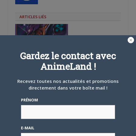
ARTICLES LIÉS
Gardez le contact avec
15 SEPTEMBRE 2025
0
AnimeLand !
L’AnimeLand n°252 –
Neon Genesis
Evangelion est
Recevez toutes nos actualités et promotions
disponible !
directement dans votre boîte mail !
PRÉNOM
16 DÉCEMBRE 2024
0
E-MAIL
ANIMELAND : une offre