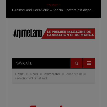
EN BREF
L’AnimeLand Hors-Série – Spécial Posters est disponible !
NAVIGATE
»
»
»
Home
News
AnimeLand
Annonce de la
rédaction d’AnimeLand