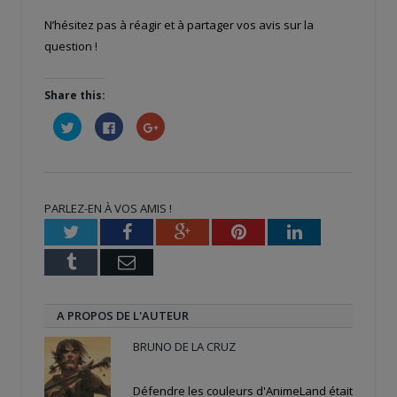
N’hésitez pas à réagir et à partager vos avis sur la
question !
Share this:
Cliquez
Cliquez
Cliquez
pour
pour
pour
partager
partager
partager
sur
sur
sur
Twitter(ouvre
Facebook(ouvre
Google+
dans
dans
(ouvre
une
une
dans
nouvelle
nouvelle
une
PARLEZ-EN À VOS AMIS !
fenêtre)
fenêtre)
nouvelle
fenêtre)
Twitter
Facebook
Google+
Pinterest
LinkedIn
Tumblr
Email
A PROPOS DE L'AUTEUR
BRUNO DE LA CRUZ
Défendre les couleurs d'AnimeLand était