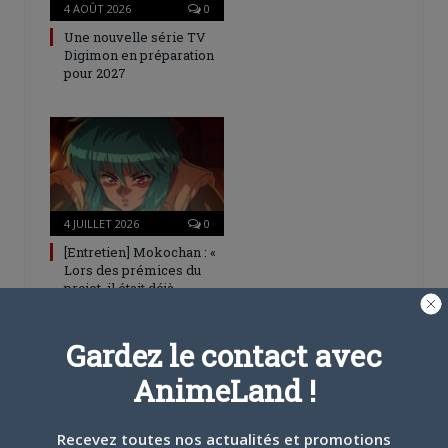
4 AOÛT 2026
0
Une nouvelle série TV
Digimon en préparation
pour 2027
4 JUILLET 2026
0
[Entretien] Mokochan : «
Lors des prémices du
projet, il était déjà
demandé de suivre au
mieux le manga
originel.»
Gardez le contact avec
AnimeLand !
4 COMMENTAIRES
Recevez toutes nos actualités et promotions