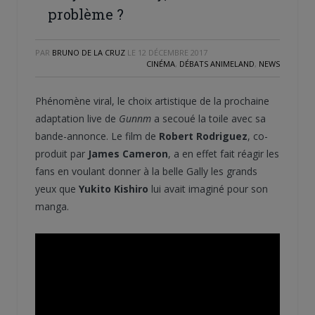
problème ?
PAR
BRUNO DE LA CRUZ
LE
12 DÉCEMBRE 2017
CINÉMA
,
DÉBATS ANIMELAND
,
NEWS
Phénomène viral, le choix artistique de la prochaine
adaptation live de
Gunnm
a secoué la toile avec sa
bande-annonce. Le film de
Robert Rodriguez
, co-
produit par
James Cameron
, a en effet fait réagir les
fans en voulant donner à la belle Gally les grands
yeux que
Yukito Kishiro
lui avait imaginé pour son
manga.