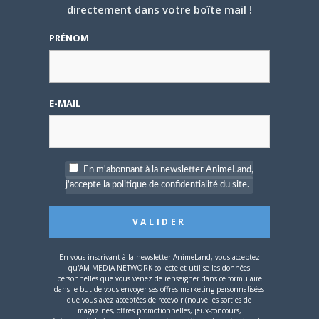
Pingback:
Une généreuse bande-annonce
directement dans votre boîte mail !
pour le film live Gunnm
PRÉNOM
Pingback:
La sortie du film Alita: Battle Angel
(Gunnm) repoussée
E-MAIL
KARA
le
12 DÉCEMBRE 2017 23 H 50 MIN
Ils auraient pu prendre par exemple un
design carrément plus cartoon pour le
personnage et appliqué à l’ensemble de sa
En m'abonnant à la newsletter AnimeLand,
morphologie tête et corps y compris. Ils
j'accepte la politique de confidentialité du site.
auraient pu prendre aussi comme modèle
les poupées BJD qui sont des modèles de
design élégant tout en gardant justement ce
côté poupée.
Je rappelle à ce propos qu’un réalisateur
En vous inscrivant à la newsletter AnimeLand, vous acceptez
qu'AM MEDIA NETWORK collecte et utilise les données
peut revenir sur sa décision à l’image de
personnelles que vous venez de renseigner dans ce formulaire
Peter Jackson qui lorsqu’il avait posté la
dans le but de vous envoyer ses offres marketing personnalisées
que vous avez acceptées de recevoir (nouvelles sorties de
première photo de son King Kong toute la
magazines, offres promotionnelles, jeux-concours,
communauté l’avait trouvée ridicule.