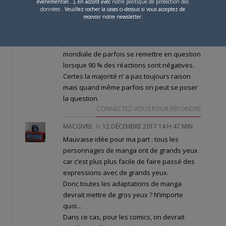
événementiel...), en accord avec
notre politique de protection des
Résultat: il a changé la morphologie de sa
données
. Veuillez cocher la cases ci-dessus si vous acceptez de
recevoir notre newsletter.
créature pour la rendre plus badass et
finalement tout le monde a apprécié. C’est le
propre d’un artiste même de renommée
mondiale de parfois se remettre en question
lorsque 90 % des réactions sont négatives.
Certes la majorité n’ a pas toujours raison
mais quand même parfois on peut se poser
la question.
CONNECTEZ-VOUS POUR RÉPONDRE
MACGIVRE
le
12 DÉCEMBRE 2017 14 H 47 MIN
Mauvaise idée pour ma part : tous les
personnages de manga ont de grands yeux
car c’est plus plus facile de faire passé des
expressions avec de grands yeux.
Donc toutes les adaptations de manga
devrait mettre de gros yeux ? N’importe
quoi…
Dans ce cas, pour les comics, on devrait