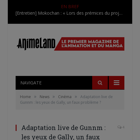
EN BREF
[Entretien] Mokochan : « Lors des prémices du projet, il était déjà demandé de suivre au mieux le manga originel.»
NAVIGATE
»
»
»
Home
News
Cinéma
Adaptation live de
Gunnm : les yeux de Gally, un faux problème ?
Adaptation live de Gunnm :
4
les yeux de Gally, un faux