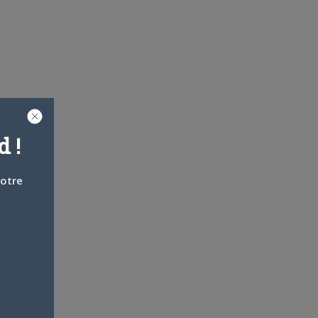
 !
votre