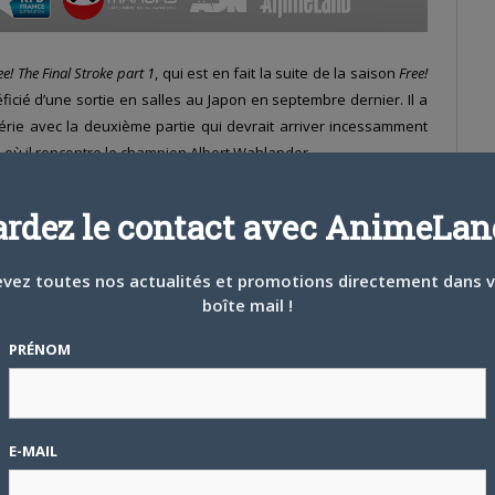
ee! The Final Stroke part 1
, qui est en fait la suite de la saison
Free!
éficié d’une sortie en salles au Japon en septembre dernier. Il a
a série avec la deuxième partie qui devrait arriver incessamment
, où il rencontre le champion Albert Wahlander.
ardez le contact avec AnimeLand
vez toutes nos actualités et promotions directement dans 
boîte mail !
PRÉNOM
E-MAIL