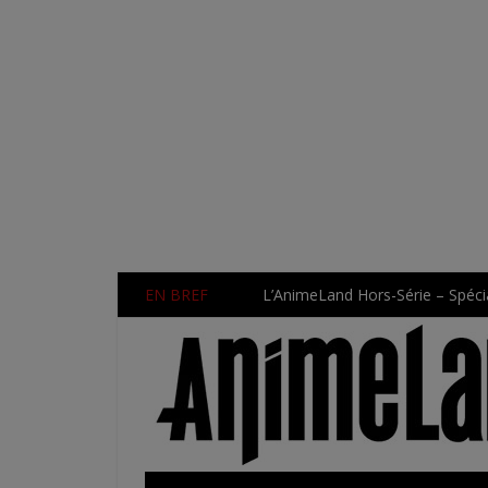
EN BREF
L’AnimeLand Hors-Série – Spécia