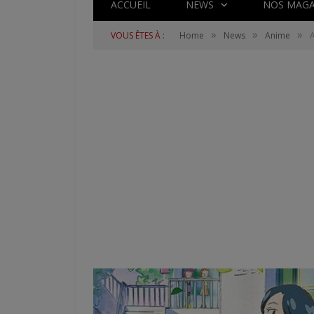
ACCUEIL
NEWS
NOS MAGA
»
»
»
VOUS ÊTES À :
Home
News
Anime
A