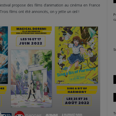
 festival propose des films d’animation au cinéma en France
ois films ont été annoncés, on y jette un œil !
P
c
S
T