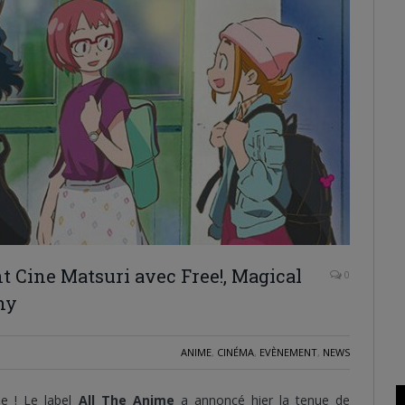
 Cine Matsuri avec Free!, Magical
0
ny
ANIME
,
CINÉMA
,
EVÈNEMENT
,
NEWS
se ! Le label
All The Anime
a annoncé hier la tenue de