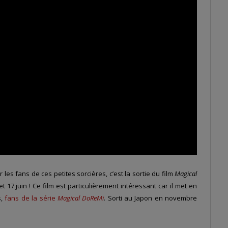
es fans de ces petites sorcières, c’est la sortie du film
Magical
 et 17 juin ! Ce film est particulièrement intéressant car il met en
,
fans de la série
Magical DoReMi
. Sorti au Japon en novembre