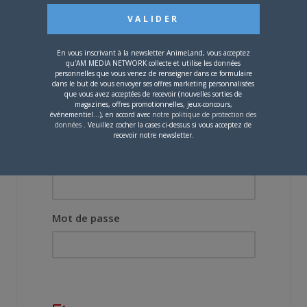
originel.»
Vous devez
vous connecter
pour laisser un
En vous inscrivant à la newsletter AnimeLand, vous acceptez
commentaire.
qu'AM MEDIA NETWORK collecte et utilise les données
personnelles que vous venez de renseigner dans ce formulaire
dans le but de vous envoyer ses offres marketing personnalisées
que vous avez acceptées de recevoir (nouvelles sorties de
magazines, offres promotionnelles, jeux-concours,
événementiel...), en accord avec
notre politique de protection des
données
. Veuillez cocher la cases ci-dessus si vous acceptez de
recevoir notre newsletter.
Nom d'utilisateur ou adresse e-mail
Mot de passe