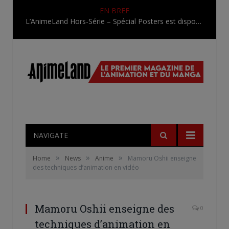
EN BREF
L’AnimeLand Hors-Série – Spécial Posters est disponible !
NAVIGATE
»
»
»
Home
News
Anime
Mamoru Oshii enseigne
des techniques d’animation en vidéo
Mamoru Oshii enseigne des
0
techniques d’animation en