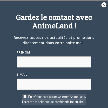
Gardez le contact avec
AnimeLand !
4 AOÛT 2026
0
Une nouvelle série TV
Recevez toutes nos actualités et promotions
Digimon en préparation
directement dans votre boîte mail !
pour 2027
PRÉNOM
E-MAIL
4 JUILLET 2026
0
[Entretien] Mokochan : «
Lors des prémices du
projet, il était déjà
En m'abonnant à la newsletter AnimeLand,
demandé de suivre au
j'accepte la politique de confidentialité du site.
mieux le manga