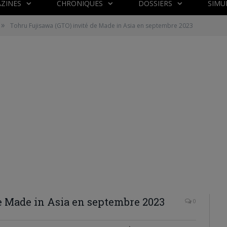
ZINES
CHRONIQUES
DOSSIERS
SIMU
»
Tohru Fujisawa (GTO) invité de Made in Asia en septembre 2023
e Made in Asia en septembre 2023
0