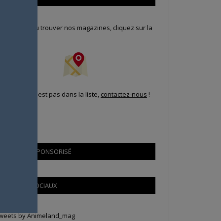
our savoir où trouver nos magazines, cliquez sur la
arte !
i votre ville n'est pas dans la liste,
contactez-nous
!
CONTENU SPONSORISÉ
RÉSEAUX SOCIAUX
weets by Animeland_mag