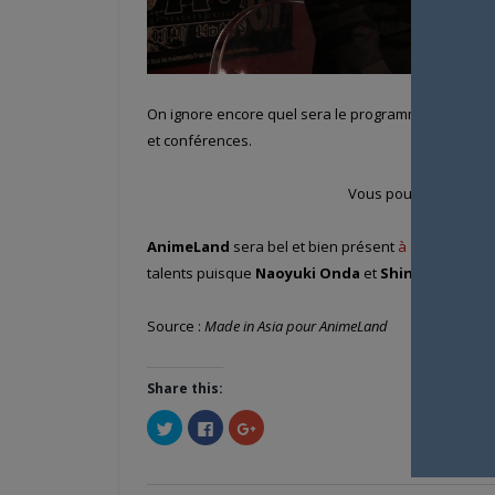
On ignore encore quel sera le programme précis de l
et conférences.
Vous pouvez lire un po
AnimeLand
sera bel et bien présent
à ce salon de 
talents puisque
Naoyuki Onda
et
Shin’ya Ohira
so
Source :
Made in Asia pour AnimeLand
Share this:
Cliquez
Cliquez
Cliquez
pour
pour
pour
partager
partager
partager
sur
sur
sur
Twitter(ouvre
Facebook(ouvre
Google+
dans
dans
(ouvre