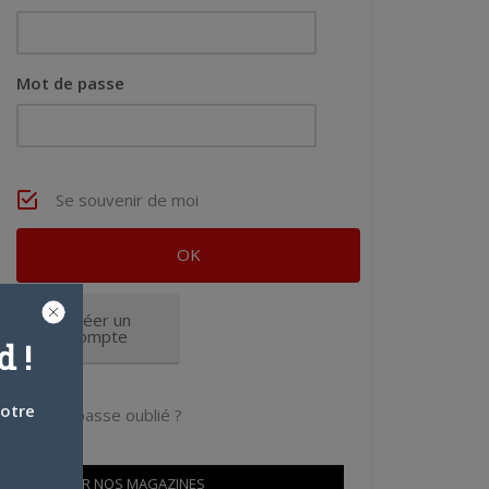
Mot de passe
Se souvenir de moi
Créer un
compte
 !
votre
Mot de passe oublié ?
OÙ TROUVER NOS MAGAZINES