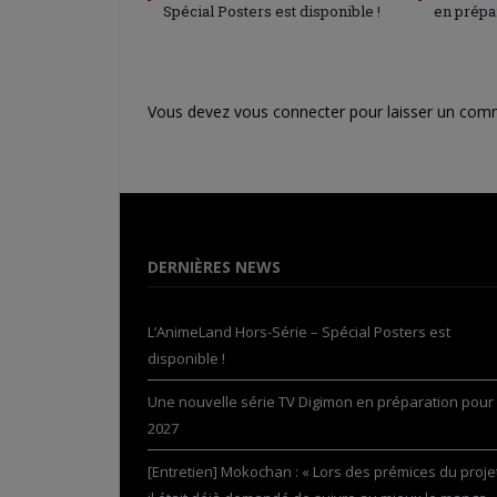
Spécial Posters est disponible !
en prépa
Vous devez
vous connecter
pour laisser un com
DERNIÈRES NEWS
L’AnimeLand Hors-Série – Spécial Posters est
disponible !
Une nouvelle série TV Digimon en préparation pour
2027
[Entretien] Mokochan : « Lors des prémices du projet