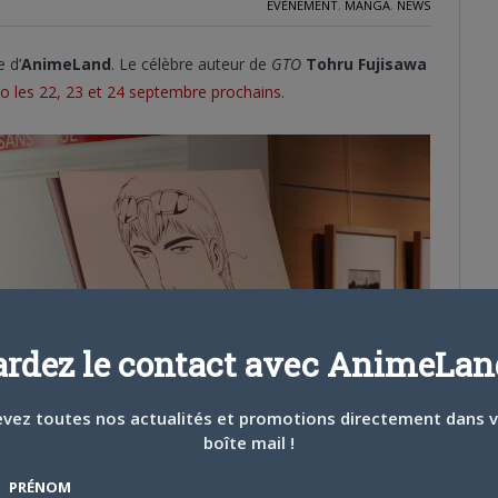
EVÈNEMENT
,
MANGA
,
NEWS
e d’
AnimeLand
. Le célèbre auteur de
GTO
Tohru Fujisawa
o les 22, 23 et 24 septembre prochains
.
ardez le contact avec AnimeLand
vez toutes nos actualités et promotions directement dans 
boîte mail !
PRÉNOM