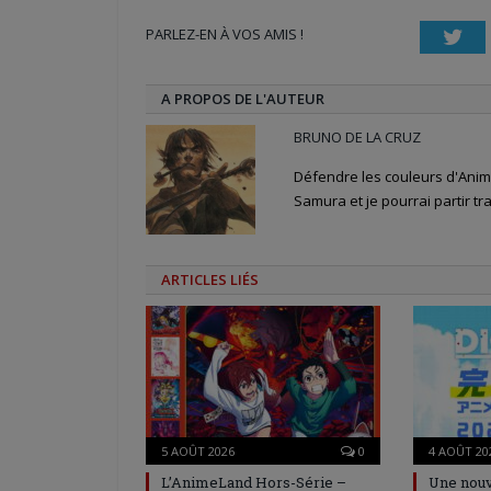
une
une
dans
nouvelle
nouvelle
une
PARLEZ-EN À VOS AMIS !
fenêtre)
fenêtre)
nouvelle
Twi
fenêtre)
A PROPOS DE L'AUTEUR
BRUNO DE LA CRUZ
Défendre les couleurs d'Anime
Samura et je pourrai partir tra
ARTICLES LIÉS
5 AOÛT 2026
0
4 AOÛT 20
L’AnimeLand Hors-Série –
Une nouv