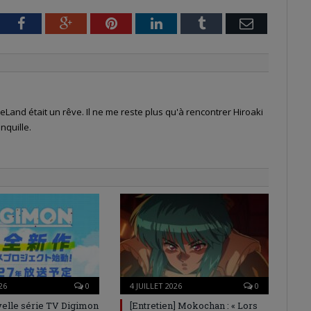
tter
Facebook
Google+
Pinterest
LinkedIn
Tumblr
Email
Land était un rêve. Il ne me reste plus qu'à rencontrer Hiroaki
nquille.
26
0
4 JUILLET 2026
0
elle série TV Digimon
[Entretien] Mokochan : « Lors