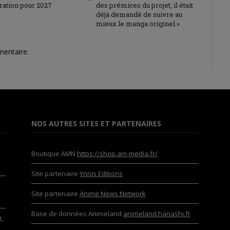
ration pour 2027
des prémices du projet, il était
déjà demandé de suivre au
mieux le manga originel.»
mentaire.
NOS AUTRES SITES ET PARTENAIRES
Boutique AMN
https://shop.am-media.fr/
Site partenaire
Ynnis Editions
Site partenaire
Anime News Network
Base de données Animeland
animeland.hanashi.fr
,