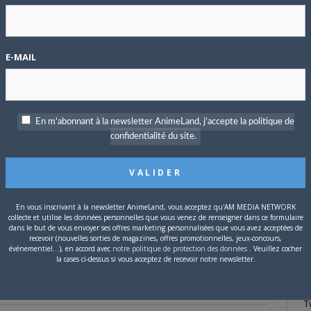
P
c
E-MAIL
’artiste, mais on devrait s’attendre à des séances de dédicaces
rtrait
de l’auteur à cette adresse
.
En m'abonnant à la newsletter AnimeLand, j'accepte la politique de
S
confidentialité du site.
qualité
, propre, bien organisé, et qui fait souvent venir de vrais
nt passés récemment.
En vous inscrivant à la newsletter AnimeLand, vous acceptez qu'AM MEDIA NETWORK
collecte et utilise les données personnelles que vous venez de renseigner dans ce formulaire
dans le but de vous envoyer ses offres marketing personnalisées que vous avez acceptées de
recevoir (nouvelles sorties de magazines, offres promotionnelles, jeux-concours,
événementiel...), en accord avec
notre politique de protection des données
. Veuillez cocher
la cases ci-dessus si vous acceptez de recevoir notre newsletter.
T