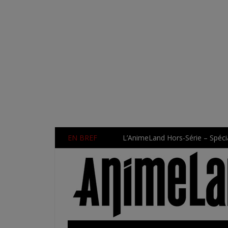
EN BREF
L’AnimeLand Hors-Série – Spécia