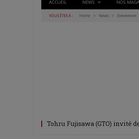
ACCUEIL
NEWS
NOS MAGA
»
»
VOUS ÊTES À :
Home
News
Evènement
Tohru Fujisawa (GTO) invité d