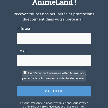
AnimeLand !
20 JANVIER 2023
0
Recevez toutes nos actualités et promotions
[Entretien] Guillaume Lapeyre, illustrateur de
directement dans votre boîte mail !
la Fondation ARC
PRÉNOM
Les plus anciens se rappellent sans doute de l’excellente
série City Hall, manga français écrit…
E-MAIL
EVÈNEMENT
En m'abonnant à la newsletter AnimeLand,
j'accepte la politique de confidentialité du site.
16 JANVIER 2023
0
En vous inscrivant à la newsletter AnimeLand, vous acceptez
La mangaka Akane Torikai invitée du FIBD !
qu'AM MEDIA NETWORK collecte et utilise les données