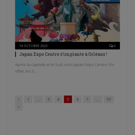
14 OCTOBRE 2022
0
Japan Expo Centre s’implante à Orléans !
Après la capitale et le Sud, voici Japan Expo Centre ! En
effet, les 5…
Précédent
1
…
3
4
5
6
7
…
97
Suivant