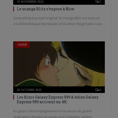
10 NOVEMBRE 2022
0
Le manga Blitz s’expose à Nice
Sympathique projet original, le manga Blitz est exposé
à la Bibliothèque Municipale à Vocation Régionale Louis…
ANIME
28 OCTOBRE 2022
0
Les films Galaxy Express 999 & Adieu Galaxy
Express 999 arrivent en 4K.
En guise d’accompagnement à la venue du grand
réalisateur Rintaro ce week-end à Nantes, Anime…