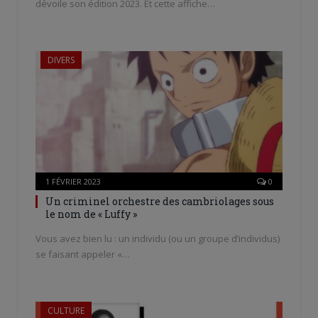
dévoile son édition 2023. Et cette affiche…
DIVERS
1 FÉVRIER 2023
0
Un criminel orchestre des cambriolages sous
le nom de « Luffy »
Vous avez bien lu : un individu (ou un groupe d’individus)
se faisant appeler «…
CULTURE