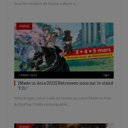
tous les univers de la pop culture »,…
ANIME
1 MARS 2023
0
[Made in Asia 2022] Retrouvez-nous sur le stand
Y.21 !
Amis Belges, nous voilà de retour au salon Made in Asia
& YouPlay ! Cette remarquable…
ANIME