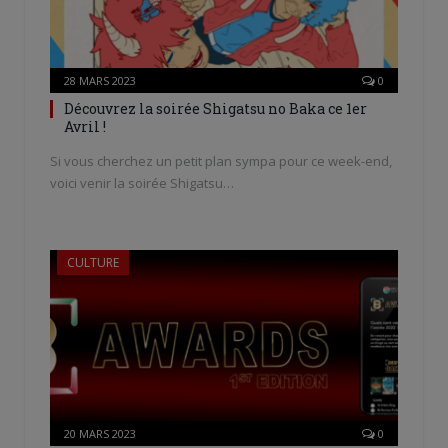
28 MARS 2023
0
Découvrez la soirée Shigatsu no Baka ce 1er
Avril !
Si vous cherchez un petit plan sympa pour ce week-end,
voici venir la soirée Shigatsu…
CULTURE
20 MARS 2023
0