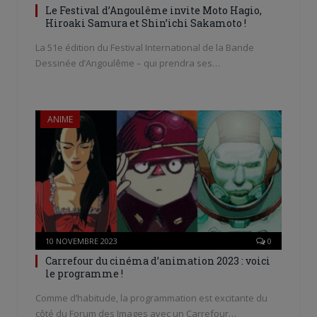
Le Festival d’Angoulême invite Moto Hagio,
Hiroaki Samura et Shin’ichi Sakamoto !
La 51e édition du Festival International de la Bande
Dessinée d’Angoulême – qui prendra ses…
ANIME
10 NOVEMBRE 2023
0
Carrefour du cinéma d’animation 2023 : voici
le programme !
Comme d’habitude, la programmation est excitante du
côté du Forum des Images avec un Carrefour…