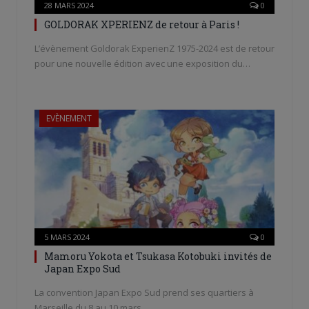
28 MARS 2024
0
GOLDORAK XPERIENZ de retour à Paris !
L’évènement Goldorak ExperienZ 1975-2024 est de retour
pour une nouvelle édition avec une exposition du…
EVÈNEMENT
5 MARS 2024
0
Mamoru Yokota et Tsukasa Kotobuki invités de
Japan Expo Sud
La convention Japan Expo Sud prend ses quartiers à
Marseille du 8 au 10 mars.…