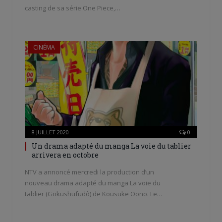
casting de sa série One Piece,…
CINÉMA
8 JUILLET 2020
0
Un drama adapté du manga La voie du tablier
arrivera en octobre
NTV a annoncé mercredi la production d’un
nouveau drama adapté du manga La voie du
tablier (Gokushufudô) de Kousuke Oono. Le…