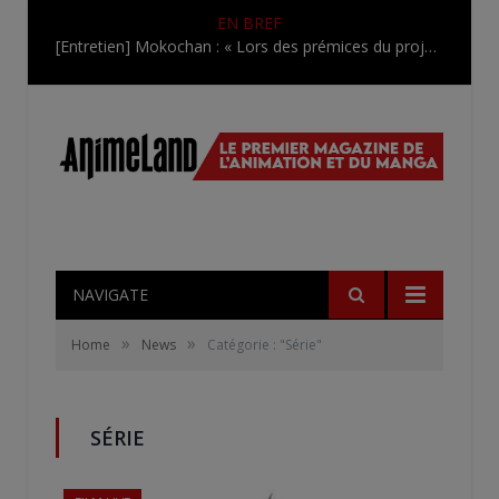
EN BREF
[Entretien] Mokochan : « Lors des prémices du projet, il était déjà demandé de suivre au mieux le manga originel.»
NAVIGATE
»
»
Home
News
Catégorie : "Série"
SÉRIE