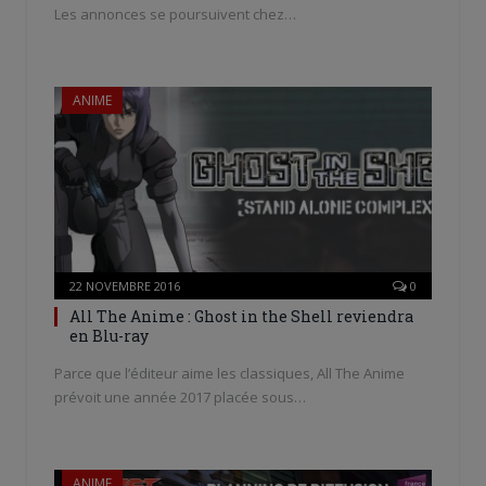
Les annonces se poursuivent chez…
ANIME
22 NOVEMBRE 2016
0
All The Anime : Ghost in the Shell reviendra
en Blu-ray
Parce que l’éditeur aime les classiques, All The Anime
prévoit une année 2017 placée sous…
ANIME