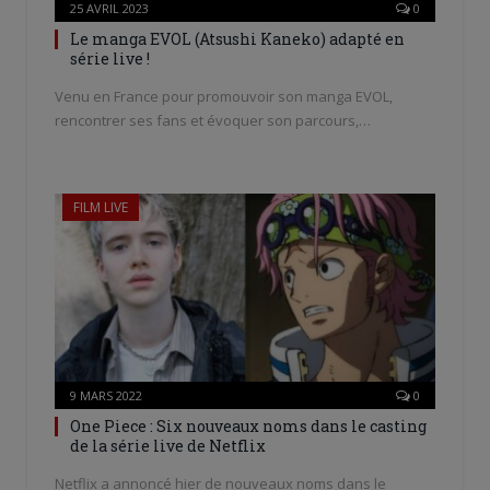
25 AVRIL 2023
0
Le manga EVOL (Atsushi Kaneko) adapté en
série live !
Venu en France pour promouvoir son manga EVOL,
rencontrer ses fans et évoquer son parcours,…
FILM LIVE
9 MARS 2022
0
One Piece : Six nouveaux noms dans le casting
de la série live de Netflix
Netflix a annoncé hier de nouveaux noms dans le