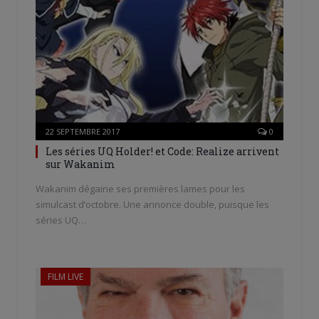
22 SEPTEMBRE 2017
0
Les séries UQ Holder! et Code: Realize arrivent
sur Wakanim
Wakanim dégaine ses premières lames pour les
simulcast d’octobre. Une annonce double, puisque les
séries UQ…
FILM LIVE