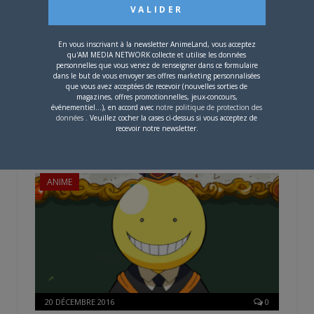
En vous inscrivant à la newsletter AnimeLand, vous acceptez
10 FÉVRIER 2017
0
qu'AM MEDIA NETWORK collecte et utilise les données
personnelles que vous venez de renseigner dans ce formulaire
Adaptation du roman Biblia Kosho-dō no Jiken
dans le but de vous envoyer ses offres marketing personnalisées
Techō en film d’animation
que vous avez acceptées de recevoir (nouvelles sorties de
magazines, offres promotionnelles, jeux-concours,
événementiel...), en accord avec
notre politique de protection des
C’est l’éditeur Kadokawa qui annonce les arrivées de
données
. Veuillez cocher la cases ci-dessus si vous acceptez de
deux adaptations du roman de Mikami En…
recevoir notre newsletter.
ANIME
20 DÉCEMBRE 2016
0