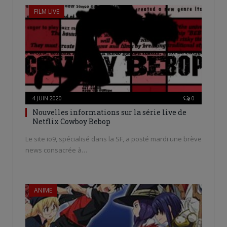
FILM LIVE
4 JUIN 2020
0
Nouvelles informations sur la série live de
Netflix Cowboy Bebop
Le site io9, spécialisé dans la SF, a posté mardi une brève
news consacrée à…
ANIME