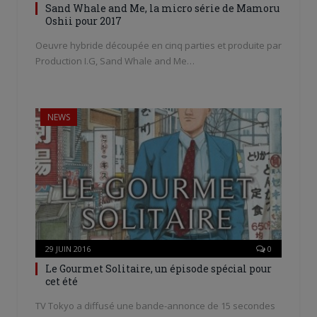
Sand Whale and Me, la micro série de Mamoru
Oshii pour 2017
Oeuvre hybride découpée en cinq parties et produite par
Production I.G, Sand Whale and Me…
NEWS
29 JUIN 2016
0
Le Gourmet Solitaire, un épisode spécial pour
cet été
TV Tokyo a diffusé une bande-annonce de 15 secondes