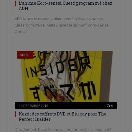
L’anime Koro-sensei Quest! programmé chez
ADN
ADN lance le nouvel anime dédié à Assassination
Classroom (Yûsei Matsui)avec le spin-off Koro-sensei
Quest !…
ANIME
14 DÉCEMBRE 2016
0
Kazé : des coffrets DVD et Blu-ray pour The
Perfect Insider
Décidément, Kazé Anime est en forme en ce moment !