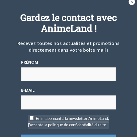
Gardez le contact avec
AnimeLand !
Recevez toutes nos actualités et promotions
10 FÉVRIER 2017
1
directement dans votre boîte mail !
Netflix : une série Castlevania pour 2017 !
PRÉNOM
Illustre saga du jeu vidéo et vaisseau-mère d’un genre,
Castlevania va faire l’objet d’une série…
E-MAIL
ANIME
En m'abonnant à la newsletter AnimeLand,
j'accepte la politique de confidentialité du site.