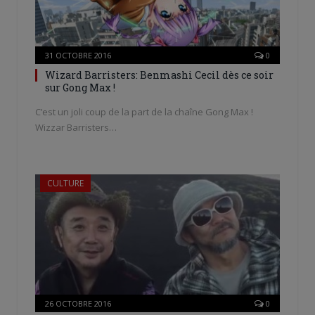
31 OCTOBRE 2016
0
Wizard Barristers: Benmashi Cecil dès ce soir
sur Gong Max !
C’est un joli coup de la part de la chaîne Gong Max !
Wizzar Barristers…
CULTURE
26 OCTOBRE 2016
0