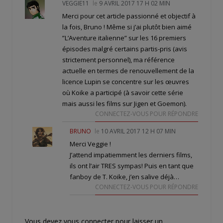
VEGGIE11
le
9 AVRIL 2017 17 H 02 MIN
Merci pour cet article passionné et objectif à
la fois, Bruno ! Même si j’ai plutôt bien aimé
”L’Aventure italienne” sur les 16 premiers
épisodes malgré certains partis-pris (avis
strictement personnel), ma référence
actuelle en termes de renouvellement de la
licence Lupin se concentre sur les œuvres
où Koike a participé (à savoir cette série
mais aussi les films sur Jigen et Goemon).
CONNECTEZ-VOUS POUR RÉPONDRE
BRUNO
le
10 AVRIL 2017 12 H 07 MIN
Merci Veggie !
J’attend impatiemment les derniers films,
ils ont l’air TRES sympas! Puis en tant que
fanboy de T. Koike, j’en salive déjà…
CONNECTEZ-VOUS POUR RÉPONDRE
Vous devez
vous connecter
pour laisser un