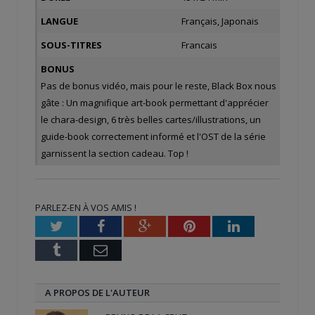
LANGUE
Français, Japonais
SOUS-TITRES
Francais
BONUS
Pas de bonus vidéo, mais pour le reste, Black Box nous
gâte : Un magnifique art-book permettant d'apprécier
le chara-design, 6 très belles cartes/illustrations, un
guide-book correctement informé et l'OST de la série
garnissent la section cadeau. Top !
PARLEZ-EN À VOS AMIS !
Twitter
Facebook
Google+
Pinterest
LinkedIn
Tumblr
Email
A PROPOS DE L'AUTEUR