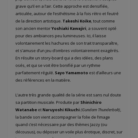
grave qu’il en a l’air. Cette approche est densifiée,
articulée, autour de l’esthétisme à la fois rétro et feutré
de la direction artistique.
Takeshi Koike
, tout comme
son ancien mentor
Yoshiaki Kawajiri
, a souvent opté
pour des ambiances peu lumineuses. Ici, il laisse
volontairement les hachures de son trait transparaître,
et s’amuse d’un jeu d’ombres volontairement exagérés.
En résulte un story-board qui a des idées, des plans
osés, et qui se voit être bonifié par un rythme
parfaitement régulé.
Sayo Yamamoto
est d’ailleurs une
des références en la matière.
L’autre très grande qualité de la série est sans nul doute
sa partition musicale. Produite par
Shinichiro
Watanabe
et
Naruyoshi Kikuchi
(Gundam Thunderbolt)
,
la bande son vient accompagner la folie de l’image
quand c’est nécessaire par des thèmes Jazzy (ou
décousus), ou déposer un voile plus érotique, discret, sur