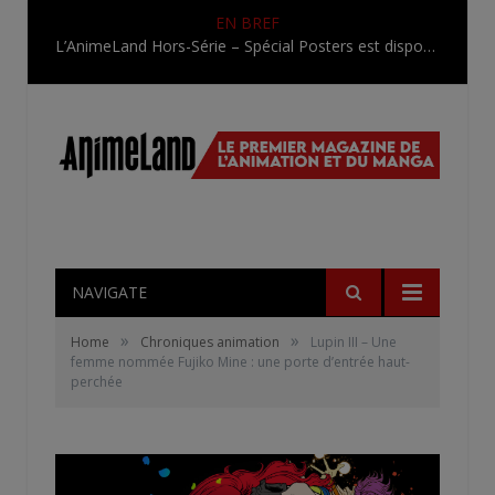
EN BREF
L’AnimeLand Hors-Série – Spécial Posters est disponible !
NAVIGATE
»
»
Home
Chroniques animation
Lupin III – Une
femme nommée Fujiko Mine : une porte d’entrée haut-
perchée