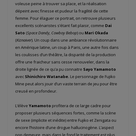
voleuse peine à trouver sa place, et la réalisation
dépeint avec finesse et pudeur la fragilité de cette
femme. Pour élaguer ce portrait, on retrouve plusieurs
excellents scénaristes s’étant fait plaisir, comme
Dai
Sato
(
Space Dandy, Cowboy Bebop
) ou
Mari Okada
(
Kiznaiver
). Un coup dans une ambiance révolutionnaire
en Amérique latine, un coup à Paris, une autre fois dans
les coulisses d’un théâtre, la disparité de la production
offre une fraicheur sans cesse renouveler, dans la
droite lignée de ce qu’a pu connaitre
Sayo Yamamoto
avec
Shinichiro Watanabe.
Le personnage de Fujiko
Mine peut alors jouir d’un vaste terrain de jeu pour être
creusé en profondeur.
L’élève
Yamamoto
profitera de ce large cadre pour
proposer plusieurs séquences fortes, comme la scène
de sexe (implicite et inédite) entre Fujiko et Zenigata ou
encore l’histoire d’une drogue hallucinogène. L’aspect
pop demeure, mais dans le fond le traitement est plus