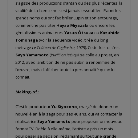
s’agisse des productions d’antan ou des plus récentes, la
vitalité de la licence ne s’est jamais essoufflée. Parmi les
grands noms qui ont fait briller Lupin et son entourage,
comment ne pas citer
Hayao Miyazaki
ou encore les
génialissimes animateurs
Yasuo Ôtsuka
ou
Kazuhide
Tomonaga
(voir la séquence vidéo, tirée du long
métrage
Le Château de Cagliostro
, 1979). Cette fois-ci, c’est
Sayo Yamamoto
(
Yuri!!! on Ice
) qui se colle au projet, en
2012, avec l’ambition de ne pas subir la renommée de
l’œuvre, mais d’afficher toute la personnalité qu’on lui
connait.
Making-of :
C’est le producteur
Yu Kiyozono
, chargé de donner un
nouvel élan à la saga pour ses 40 ans, qui va contacter la
réalisatrice
Sayo Yamamoto
pour proposer un nouveau
format TV. Fidèle à elle-même, l’artiste a pris un mois
pour peser sa décision, réclamant surtout une grande