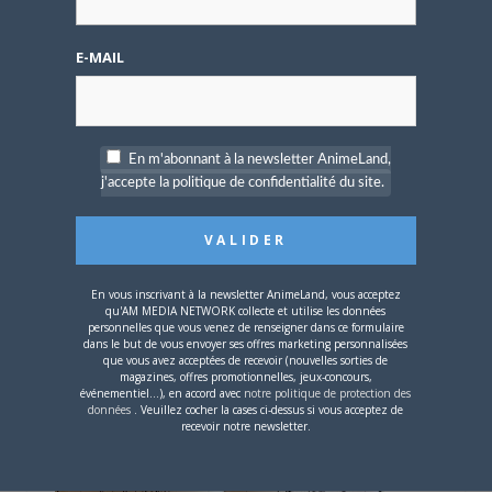
Albanèse
et
Sara Cornibert
. Il faut noter que c’est le
studio
O’bahamas
qui s’est chargé de ce travail.
E-MAIL
En m'abonnant à la newsletter AnimeLand,
j'accepte la politique de confidentialité du site.
En vous inscrivant à la newsletter AnimeLand, vous acceptez
qu'AM MEDIA NETWORK collecte et utilise les données
personnelles que vous venez de renseigner dans ce formulaire
dans le but de vous envoyer ses offres marketing personnalisées
que vous avez acceptées de recevoir (nouvelles sorties de
magazines, offres promotionnelles, jeux-concours,
événementiel...), en accord avec
notre politique de protection des
données
. Veuillez cocher la cases ci-dessus si vous acceptez de
recevoir notre newsletter.