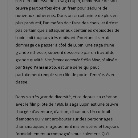
Force et faiblesse de la saga Lupin, l’immensité de son
œuvre peut parfois être un frein pour séduire de
nouveaux adhérents. Dans un circuit anime de plus en
plus productif, l’animefan doit faire des choix, et il n’est
pas certain que s’attaquer aux centaines d’épisodes de
Lupin soit toujours très motivant. Pourtant, il serait
dommage de passer à côté de Lupin, une saga d’une
grande richesse, souvent desservie par un travail de
grande qualité.
Une femme nommée Fujiko Mine
, réalisée
par
Sayo Yamamoto
, est une série qui peut
parfaitement remplir son rôle de porte d’entrée. Avec
classe.
Dans sa très grande diversité, et ce depuis sa création
avec le film pilote de 1969, la saga Lupin est une œuvre
chargée d’aventure, d’action, d’humour. Un cocktail
d’émotion qui vient arc-bouter sur des personnages
charismatiques, magiquement mis en scène et toujours
formidablement accompagnés musicalement. Qu’il