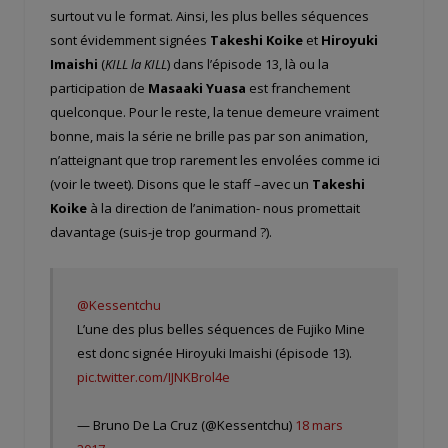
surtout vu le format. Ainsi, les plus belles séquences
sont évidemment signées
Takeshi Koike
et
Hiroyuki
Imaishi
(
KILL la KILL
) dans l’épisode 13, là ou la
participation de
Masaaki Yuasa
est franchement
quelconque. Pour le reste, la tenue demeure vraiment
bonne, mais la série ne brille pas par son animation,
n’atteignant que trop rarement les envolées comme ici
(voir le tweet). Disons que le staff –avec un
Takeshi
Koike
à la direction de l’animation- nous promettait
davantage (suis-je trop gourmand ?).
@Kessentchu
L’une des plus belles séquences de Fujiko Mine
est donc signée Hiroyuki Imaishi (épisode 13).
pic.twitter.com/IJNKBrol4e
— Bruno De La Cruz (@Kessentchu)
18 mars