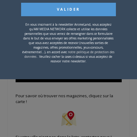
Se souvenir de moi
Créer un
compte
En vous inscrivant à la newsletter AnimeLand, vous acceptez
qu'AM MEDIA NETWORK collecte et utilise les données
personnelles que vous venez de renseigner dans ce formulaire
dans le but de vous envoyer ses offres marketing personnalisées
que vous avez acceptées de recevoir (nouvelles sorties de
magazines, offres promotionnelles, jeux-concours,
Mot de passe oublié ?
événementiel...), en accord avec
notre politique de protection des
données
. Veuillez cocher la cases ci-dessus si vous acceptez de
recevoir notre newsletter.
OÙ TROUVER NOS MAGAZINES
Pour savoir où trouver nos magazines, cliquez sur la
carte !
Si votre ville n'est pas dans la liste,
contactez-nous
!