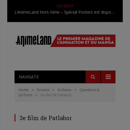
EN BREF
L’AnimeLand Hors-Série – Spécial Posters est disponible !
NAVIGATE
»
»
»
Home
Forums
Archives
Questions à
»
GoToon
3e film de Patlabor
3e film de Patlabor