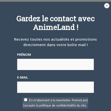
Additional Forum Statistics
Threads:
10,
Posts:
170,
Members:
49
Welcome to our newest member,
Blanchet
Gardez le contact avec
Most users ever online was 8 on 6 June 2016 17 h 13 min
AnimeLand !
Recevez toutes nos actualités et promotions
directement dans votre boîte mail !
PRÉNOM
Nom d'utilisateur ou adresse e-mail
E-MAIL
Mot de passe
En m'abonnant à la newsletter AnimeLand,
j'accepte la politique de confidentialité du site.