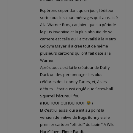
Espérons cependant qu'un jour, l'éditeur
sorte tous les court métrages qu'il a réalisé
à la Warner Bros, car, bien que sa période
la plus inventive et la plus aboutie de sa
carrière est celle ou il a travaillé à la Metro
Goldym Mayer, il a crée tout de même
plusieurs cartoons qui ont fait date à la
Warner.
Après tout c'est lui le créateur de Daffy
Duck un des personnages les plus
célèbres des Looney Tunes, et, à ses
débuts il était aussi cinglé que Screwball
Squirrell l'écureuil fou
(HOUHOUHOUHOUHOU!!!
).
Et c'est lui aussi qui a mit au point la
version définitive de Bugs Bunny via le
premier cartoon “officiel” du lapin ” A Wild
Hare” (avec Elmer Fudd).