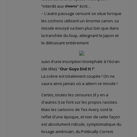
“interdit aux
chiens
” écrit…
– L'autre passage censuré se situe lorsque
les cochons utilisent un énorme canon. Le
missile envoyé va bien plus loin que dans
la tranchée du loup, atteignant le Japon et
le détruisant entièrement
suivi d'une inscription triomphale à l'écran
(de tête): “
Our Guys Did It !
“
La scène est totalement coupée ! On ne
saura ainsi jamais où a atterri ce missile !
Certes, toutes les censures (il y en a
d'autres !) se font sur les propos racistes.
Mais les cartoons de Tex Avery sont le
reflet d'une époque, et nier de cette façon
est absolument ridicule, symptomatique du
lissage américain, du Politically Correct.