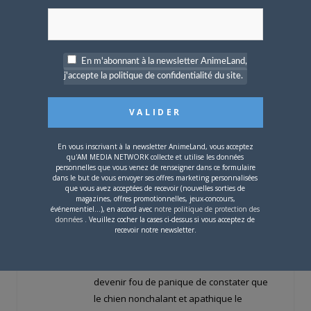
mâles pas très recommandables, voire
même de loups !
En m'abonnant à la newsletter AnimeLand,
j'accepte la politique de confidentialité du site.
En vous inscrivant à la newsletter AnimeLand, vous acceptez
qu'AM MEDIA NETWORK collecte et utilise les données
personnelles que vous venez de renseigner dans ce formulaire
dans le but de vous envoyer ses offres marketing personnalisées
que vous avez acceptées de recevoir (nouvelles sorties de
magazines, offres promotionnelles, jeux-concours,
événementiel...), en accord avec
notre politique de protection des
Les cartoons où Droopy pourchasse le
données
. Veuillez cocher la cases ci-dessus si vous acceptez de
recevoir notre newsletter.
Loup Bagnard font partie de mes favoris
du maître: je suis complètement mort de
rire à chaque fois que je vois le Loup
devenir fou de panique de constater que
le chien nonchalant et apathique le