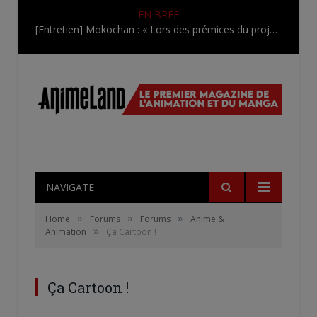
EN BREF
[Entretien] Mokochan : « Lors des prémices du projet, il était déjà demandé de suivre au mieux le manga originel.»
NAVIGATE
»
»
»
Home
Forums
Forums
Anime &
»
Animation
Ça Cartoon !
Ça Cartoon !