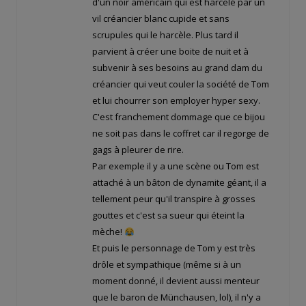
d'un noir américain qui est harcelé par un
vil créancier blanc cupide et sans
scrupules qui le harcèle. Plus tard il
parvient à créer une boite de nuit et à
subvenir à ses besoins au grand dam du
créancier qui veut couler la société de Tom
et lui chourrer son employer hyper sexy.
C'est franchement dommage que ce bijou
ne soit pas dans le coffret car il regorge de
gags à pleurer de rire.
Par exemple il y a une scène ou Tom est
attaché à un bâton de dynamite géant, il a
tellement peur qu'il transpire à grosses
gouttes et c'est sa sueur qui éteint la
mèche!
Et puis le personnage de Tom y est très
drôle et sympathique (même si à un
moment donné, il devient aussi menteur
que le baron de Münchausen, lol), il n'y a