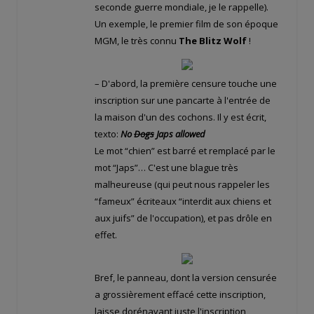
seconde guerre mondiale, je le rappelle).
Un exemple, le premier film de son époque
MGM, le très connu
The Blitz Wolf
!
– D'abord, la première censure touche une
inscription sur une pancarte à l'entrée de
la maison d'un des cochons. Il y est écrit,
texto:
No
Dogs
Japs allowed
Le mot “chien” est barré et remplacé par le
mot “Japs”… C'est une blague très
malheureuse (qui peut nous rappeler les
“fameux” écriteaux “interdit aux chiens et
aux juifs” de l'occupation), et pas drôle en
effet.
Bref, le panneau, dont la version censurée
a grossièrement effacé cette inscription,
laisse dorénavant juste l'inscription