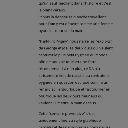
qu'un seul méchant dans l'histoire et c'est
le blanc véreux.
Et puis la danseuse blanche travaillant
pour Tom y est dépeint comme une femme
ayant le coeur sur la main.
“Half-Pint Pygmy” nous narre les “exploits”
de George et Joe les deux ours qui veulent
capturer le plus petit Pygmée du monde
afin de pouvoir toucher une forte
récompense. Là non plus, ce DA n'a
strictement rien de raciste, au contraire le
pygmée en question est rusé comme un
renard et il entourloupe et fait tourner en
bourrique les deux ours neuneus qui
veulent lui mettre la main dessus.
Cette “censure préventive” s'est
uniquement fiée au style graphique
caricatural des personnages noirs de ces