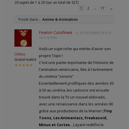
20 sujets de 1 à 20 (sur un total de 327)
1
2
…
17
→
Posté dans :
Anime & Animation
Feanor-Curufinwe
LE
18 DÉCEMBRE 2012 À
14 H 10 MIN
Voilà un sujet riche qui mérite d'avoir son
Offline
propre Topic !
Grand maitre
C'est une partie importante de l'Histoire de
★★★★★
l'animation américaine, liée à l'avènement
du cinéma “sonore”.
Essentiellement prolifiques des années 30
à 50 au cinéma, les cartoons ont ensuite
trouvé dans la TV un nouvel eldorado,
avec une renaissance dans les années 90
grâce aux productions de la Warner (
Tiny
Toons, Les Animaniacs, Freakazoid,
Minus et Cortex
…) ayant redéfini le