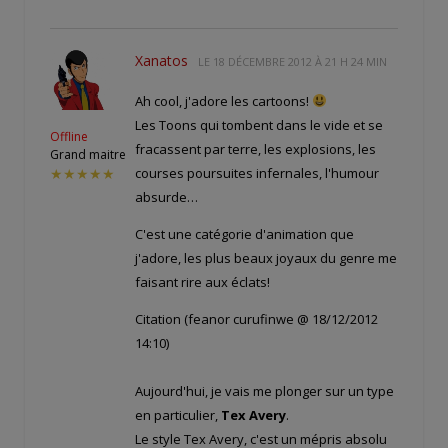
Xanatos
LE
18 DÉCEMBRE 2012 À 21 H 24 MIN
Ah cool, j'adore les cartoons!
Les Toons qui tombent dans le vide et se
Offline
fracassent par terre, les explosions, les
Grand maitre
courses poursuites infernales, l'humour
★★★★★
absurde…
C'est une catégorie d'animation que
j'adore, les plus beaux joyaux du genre me
faisant rire aux éclats!
Citation (feanor curufinwe @ 18/12/2012
14:10)
Aujourd'hui, je vais me plonger sur un type
en particulier,
Tex Avery
.
Le style Tex Avery, c'est un mépris absolu