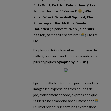
Blitz Wolf
,
Red Hot Riding Hood
(“
Taxi !
Follow that car !
” “
Yes sir !
”
),
Who
Killed Who ?
,
Screwball Squirrel
,
The
Shooting of Dan McGoo
,
Dumb-
Hounded
(la pancarte “
Non, je ne suis
pas ici
“, ça me fait encore rire !
), Etc. Etc.
Etc.
De plus, un très joli livret est fourni avec le
coffret, revenant sur l'un des épisodes les
plus atypiques,
Symphony in Slang
Episode difficile à traduire, puisqu'il met en
images les expressions très fleuries de
Joe, fraîchement décédé, expressions que
St Pierre ne comprend absolument pas !
Le livret revient sur certaines expressions