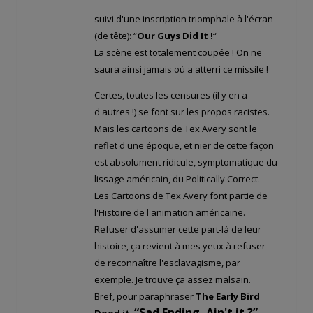
suivi d'une inscription triomphale à l'écran
(de tête): “
Our Guys Did It !
“
La scène est totalement coupée ! On ne
saura ainsi jamais où a atterri ce missile !
Certes, toutes les censures (il y en a
d'autres !) se font sur les propos racistes.
Mais les cartoons de Tex Avery sont le
reflet d'une époque, et nier de cette façon
est absolument ridicule, symptomatique du
lissage américain, du Politically Correct.
Les Cartoons de Tex Avery font partie de
l'Histoire de l'animation américaine.
Refuser d'assumer cette part-là de leur
histoire, ça revient à mes yeux à refuser
de reconnaître l'esclavagisme, par
exemple. Je trouve ça assez malsain.
Bref, pour paraphraser
The Early Bird
“Sad Ending, Ain't it ?”
Dood it
,