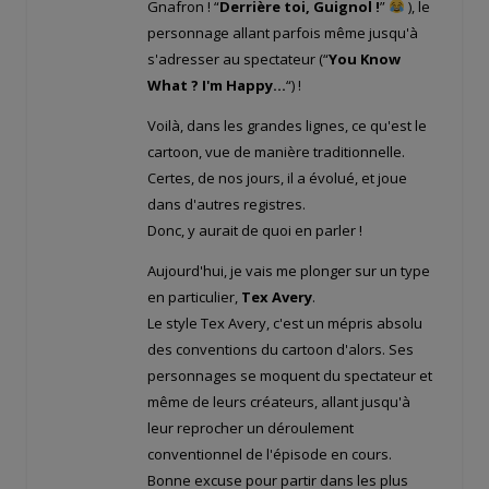
Gnafron ! “
Derrière toi, Guignol !
”
), le
personnage allant parfois même jusqu'à
s'adresser au spectateur (“
You Know
What ? I'm Happy…
“) !
Voilà, dans les grandes lignes, ce qu'est le
cartoon, vue de manière traditionnelle.
Certes, de nos jours, il a évolué, et joue
dans d'autres registres.
Donc, y aurait de quoi en parler !
Aujourd'hui, je vais me plonger sur un type
en particulier,
Tex Avery
.
Le style Tex Avery, c'est un mépris absolu
des conventions du cartoon d'alors. Ses
personnages se moquent du spectateur et
même de leurs créateurs, allant jusqu'à
leur reprocher un déroulement
conventionnel de l'épisode en cours.
Bonne excuse pour partir dans les plus