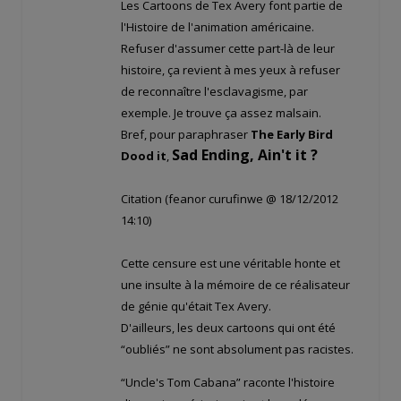
Les Cartoons de Tex Avery font partie de
l'Histoire de l'animation américaine.
Refuser d'assumer cette part-là de leur
histoire, ça revient à mes yeux à refuser
de reconnaître l'esclavagisme, par
exemple. Je trouve ça assez malsain.
Bref, pour paraphraser
The Early Bird
Sad Ending, Ain't it ?
Dood it
,
Citation (feanor curufinwe @ 18/12/2012
14:10)
Cette censure est une véritable honte et
une insulte à la mémoire de ce réalisateur
de génie qu'était Tex Avery.
D'ailleurs, les deux cartoons qui ont été
“oubliés” ne sont absolument pas racistes.
“Uncle's Tom Cabana” raconte l'histoire