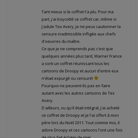
Tant mieux si le coffret t'a plu. Pour ma
part, j'ai boycotté ce coffret car, même si
j'adule Tex Avery, je ne peux cautionner la
censure inadmissible infligée aux chefs
d'oeuvres du maître.
Ce que je ne comprends pas c'est que
quelques années plus tard, Warner France
a sorti un coffret réunissant tous les
cartoons de Droopy et aucun d'entre eux
n'était expurgé ou censuré!
Pourquoi ne peuvent-ils pas en faire
autant avec les autres cartoons de Tex
Avery.
D'ailleurs, vu qu'il était intégral, j'ai acheté
ce coffret de Droopy et je l'ai offert à mon
père lors du Noël 2011. Tout comme moi, il
adore Droopy et ces cartoons l'ont une fois
de plus fait éclater de rire!