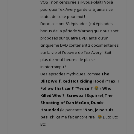
VOST non censurée s'il-vous-plaît ! Voilà
pourquoi Tex Avery gardera à jamais ce
statut de culte pour moi !
Donc, ce sont 63 épisodes (+ 4 épisodes
bonus de la période Warner) qui nous sont
proposés sur quatre DVD, ainsi qu'un
cinquième DVD contenant 2 documentaires
sur la vie et l'oeuvre de Tex Avery ! Soit
plus de neuf heures de plaisir
ininterrompu !
Des épisodes mythiques, comme
The
Blitz Wolf
,
Red Hot Riding Hood
(“
Taxi !
Follow that car !
” “
Yes sir !
”
),
Who
Killed Who ?
,
Screwball Squirrel
,
The
Shooting of Dan McGoo
,
Dumb-
Hounded
(la pancarte “
Non, je ne suis
pas ici
“, ça me fait encore rire !
), Etc. Etc.
Etc.