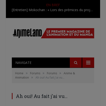
EN BREF
[Entretien] Mokochan : « Lors des prémices du projet, il était déjà demandé de suivre au mieux le manga originel.»
NAVIGATE
»
»
»
Home
Forums
Forums
Anime &
»
Animation
Ah oui! Au fait j'ai vu…
Ah oui! Au fait j'ai vu…