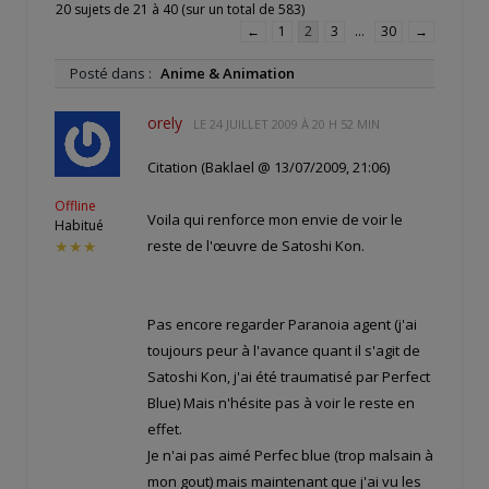
20 sujets de 21 à 40 (sur un total de 583)
←
1
2
3
…
30
→
Posté dans :
Anime & Animation
orely
LE
24 JUILLET 2009 À 20 H 52 MIN
Citation (Baklael @ 13/07/2009, 21:06)
Offline
Voila qui renforce mon envie de voir le
Habitué
reste de l'œuvre de Satoshi Kon.
★★★
Pas encore regarder Paranoia agent (j'ai
toujours peur à l'avance quant il s'agit de
Satoshi Kon, j'ai été traumatisé par Perfect
Blue) Mais n'hésite pas à voir le reste en
effet.
Je n'ai pas aimé Perfec blue (trop malsain à
mon gout) mais maintenant que j'ai vu les