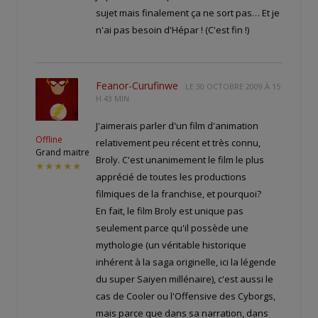
sujet mais finalement ça ne sort pas… Et je
n'ai pas besoin d'Hépar ! (C'est fin !)
Feanor-Curufinwe
LE
30 OCTOBRE 2009 À 15
H 43 MIN
J'aimerais parler d'un film d'animation
Offline
relativement peu récent et très connu,
Grand maitre
Broly. C'est unanimement le film le plus
★★★★★
apprécié de toutes les productions
filmiques de la franchise, et pourquoi?
En fait, le film Broly est unique pas
seulement parce qu'il possède une
mythologie (un véritable historique
inhérent à la saga originelle, ici la légende
du super Saiyen millénaire), c'est aussi le
cas de Cooler ou l'Offensive des Cyborgs,
mais parce que dans sa narration, dans