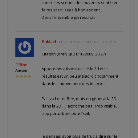
contre les scènes de souvenirs sont bien
faites et utilisées à bon escient.
Dans l'ensemble joli résultat.
Baklael
LE
21 OCTOBRE 2009 À 22 H 50 MIN
Citation (orely @ 21/10/2009, 20:27)
Offline
Apparement ils ont utilisé la 3d et le
Ancien
résultat est un peu maladroit notamment
★★★★
dans les mouvement des insectes.
Pas vu Letter Bee, mais en général la 3D
dans la 2D… j'accroche pas. Trop visible,
trop perturbant pour l'œil.
…
Je pensais avoir plus de truc à dire sur le