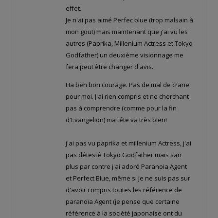
effet.
Je n'ai pas aimé Perfec blue (trop malsain à
mon gout) mais maintenant que j'ai vu les
autres (Paprika, Millenium Actress et Tokyo
Godfather) un deuxième visionnage me
fera peut être changer d'avis.
Ha ben bon courage. Pas de mal de crane
pour moi. J'ai rien compris et ne cherchant
pas à comprendre (comme pour la fin
d'Evangelion) ma tête va très bien!
j'ai pas vu paprika et millenium Actress, j'ai
pas détesté Tokyo Godfather mais san
plus par contre j'ai adoré Paranoia Agent
et Perfect Blue, même si je ne suis pas sur
d'avoir compris toutes les référence de
paranoïa Agent (je pense que certaine
référence à la société japonaise ont du