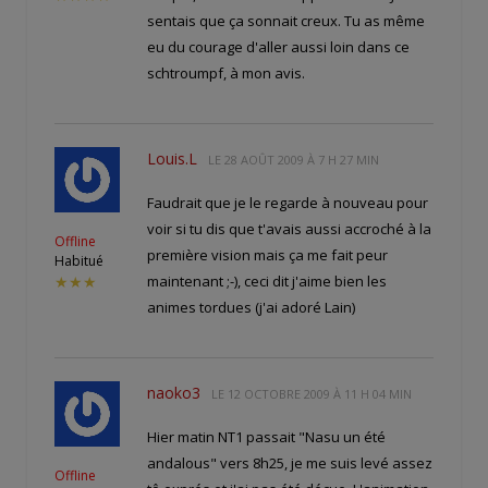
sentais que ça sonnait creux. Tu as même
eu du courage d'aller aussi loin dans ce
schtroumpf, à mon avis.
Louis.L
LE
28 AOÛT 2009 À 7 H 27 MIN
Faudrait que je le regarde à nouveau pour
voir si tu dis que t'avais aussi accroché à la
Offline
première vision mais ça me fait peur
Habitué
maintenant ;-), ceci dit j'aime bien les
★★★
animes tordues (j'ai adoré Lain)
naoko3
LE
12 OCTOBRE 2009 À 11 H 04 MIN
Hier matin NT1 passait "Nasu un été
andalous" vers 8h25, je me suis levé assez
Offline