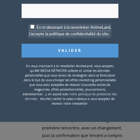
doigt!
Et hop on repars sur du souviens toi, du
c'est dans ton instinct. Et sur des scènes
déjà vues, avec les même dialogues et
En m'abonnant à la newsletter AnimeLand,
juste les blablas du proxy qui sont
j'accepte la politique de confidentialité du site.
rajoutés. Et encore cette pulsation qui
revient sur le tapis.
Et le proxy qui dit maintenant tu sais que je
suis toi. Et vincent:
En vous inscrivant à la newsletter AnimeLand, vous acceptez
-Non c'est faux!
qu'AM MEDIA NETWORK collecte et utilise les données
-si
personnelles que vous venez de renseigner dans ce formulaire
dans le but de vous envoyer ses offres marketing personnalisées
-non
que vous avez acceptées de recevoir (nouvelles sorties de
magazines, offres promotionnelles, jeux-concours,
-si
événementiel...), en accord avec
notre politique de protection des
-aagrgrrf Ah bah ouais je suis Ergo Proxy.
données
. Veuillez cocher la cases ci-dessus si vous acceptez de
recevoir notre newsletter.
Claquement de doigt, retour avec le vieux
mystérieux qu'en fait c'est le gardien de la
mémoire. On reprend tout le dialogue de la
première rencontre, avec un changement,
puis la confirmation que Vincent a compris