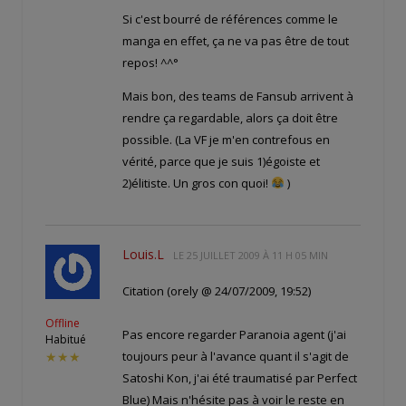
Si c'est bourré de références comme le
manga en effet, ça ne va pas être de tout
repos! ^^°
Mais bon, des teams de Fansub arrivent à
rendre ça regardable, alors ça doit être
possible. (La VF je m'en contrefous en
vérité, parce que je suis 1)égoiste et
2)élitiste. Un gros con quoi!
)
Louis.L
LE
25 JUILLET 2009 À 11 H 05 MIN
Citation (orely @ 24/07/2009, 19:52)
Offline
Pas encore regarder Paranoia agent (j'ai
Habitué
toujours peur à l'avance quant il s'agit de
★★★
Satoshi Kon, j'ai été traumatisé par Perfect
Blue) Mais n'hésite pas à voir le reste en