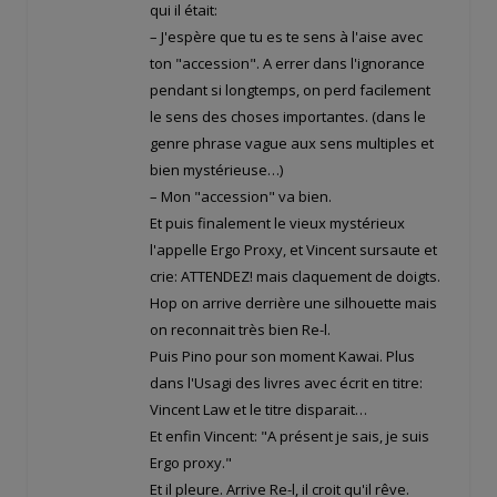
qui il était:
– J'espère que tu es te sens à l'aise avec
ton "accession". A errer dans l'ignorance
pendant si longtemps, on perd facilement
le sens des choses importantes. (dans le
genre phrase vague aux sens multiples et
bien mystérieuse…)
– Mon "accession" va bien.
Et puis finalement le vieux mystérieux
l'appelle Ergo Proxy, et Vincent sursaute et
crie: ATTENDEZ! mais claquement de doigts.
Hop on arrive derrière une silhouette mais
on reconnait très bien Re-l.
Puis Pino pour son moment Kawai. Plus
dans l'Usagi des livres avec écrit en titre:
Vincent Law et le titre disparait…
Et enfin Vincent: "A présent je sais, je suis
Ergo proxy."
Et il pleure. Arrive Re-l, il croit qu'il rêve.