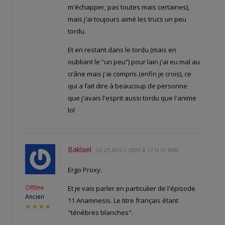
m'échapper, pas toutes mais certaines),
mais j'ai toujours aimé les trucs un peu
tordu.
Et en restant dans le tordu (mais en
oubliant le “un peu”) pour lain j'ai eu mal au
crâne mais j'ai compris (enfin je crois), ce
qui a fait dire à beaucoup de personne
que j'avais l'esprit aussi tordu que l'anime
lol
Baklael
LE
25 AOÛT 2009 À 17 H 31 MIN
Ergo Proxy.
Offline
Et je vais parler en particulier de l'épisode
Ancien
11 Anamnesis. Le titre français étant
★★★★
"ténèbres blanches".