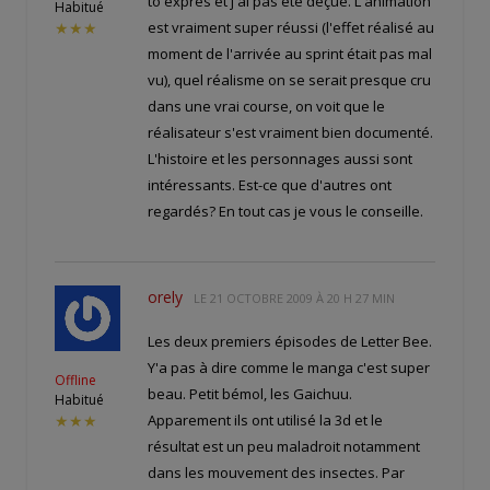
tô exprés et j'ai pas été déçue. L'animation
Habitué
est vraiment super réussi (l'effet réalisé au
★★★
moment de l'arrivée au sprint était pas mal
vu), quel réalisme on se serait presque cru
dans une vrai course, on voit que le
réalisateur s'est vraiment bien documenté.
L'histoire et les personnages aussi sont
intéressants. Est-ce que d'autres ont
regardés? En tout cas je vous le conseille.
orely
LE
21 OCTOBRE 2009 À 20 H 27 MIN
Les deux premiers épisodes de Letter Bee.
Y'a pas à dire comme le manga c'est super
Offline
beau. Petit bémol, les Gaichuu.
Habitué
Apparement ils ont utilisé la 3d et le
★★★
résultat est un peu maladroit notamment
dans les mouvement des insectes. Par