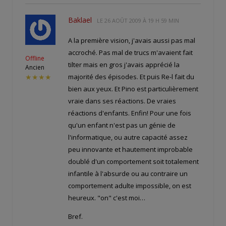
Baklael
LE
26 AOÛT 2009 À 19 H 59 MIN
A la première vision, j'avais aussi pas mal
accroché. Pas mal de trucs m'avaient fait
Offline
tilter mais en gros j'avais apprécié la
Ancien
majorité des épisodes. Et puis Re-l fait du
★★★★
bien aux yeux. Et Pino est particulièrement
vraie dans ses réactions. De vraies
réactions d'enfants. Enfin! Pour une fois
qu'un enfant n'est pas un génie de
l'informatique, ou autre capacité assez
peu innovante et hautement improbable
doublé d'un comportement soit totalement
infantile à l'absurde ou au contraire un
comportement adulte impossible, on est
heureux. "on" c'est moi…
Bref.