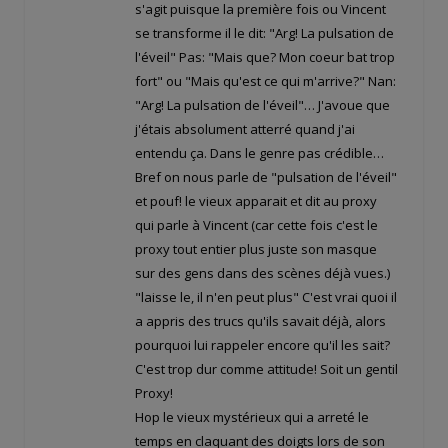
s'agit puisque la première fois ou Vincent
se transforme il le dit: "Arg! La pulsation de
l'éveil" Pas: "Mais que? Mon coeur bat trop
fort" ou "Mais qu'est ce qui m'arrive?" Nan:
"Arg! La pulsation de l'éveil"… J'avoue que
j'étais absolument atterré quand j'ai
entendu ça. Dans le genre pas crédible…
Bref on nous parle de "pulsation de l'éveil"
et pouf! le vieux apparait et dit au proxy
qui parle à Vincent (car cette fois c'est le
proxy tout entier plus juste son masque
sur des gens dans des scènes déjà vues.)
"laisse le, il n'en peut plus" C'est vrai quoi il
a appris des trucs qu'ils savait déjà, alors
pourquoi lui rappeler encore qu'il les sait?
C'est trop dur comme attitude! Soit un gentil
Proxy!
Hop le vieux mystérieux qui a arreté le
temps en claquant des doigts lors de son