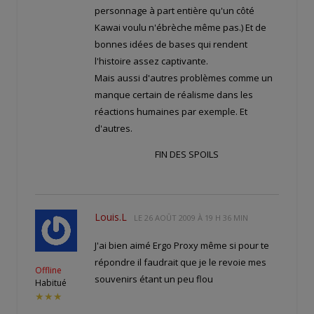
personnage à part entière qu'un côté
Kawai voulu n'ébrèche même pas.) Et de
bonnes idées de bases qui rendent
l'histoire assez captivante.
Mais aussi d'autres problèmes comme un
manque certain de réalisme dans les
réactions humaines par exemple. Et
d'autres.
FIN DES SPOILS
Louis.L
LE
26 AOÛT 2009 À 19 H 36 MIN
J'ai bien aimé Ergo Proxy même si pour te
répondre il faudrait que je le revoie mes
Offline
souvenirs étant un peu flou
Habitué
★★★