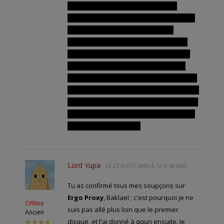
bobards pitoyables. Ce que j'y voie?
L'incapacité du scénariste à créer de vrais
mensonges crédibles, de rendre la
situation possible. Du travail à la va vite
quoi. Et sur la longueur ça ne tient pas la
route. Trop d'incohérences pour une si
courte période (3 ou 4 épisodes max!) Peut
être y avait-il une volonté de comique, mais
dans ce cas, le comique a sacrifié le sensé.
Et dans un anime SF/Suspense soit disant
à intrigue c'est absurde!
Lord Yupa
LE
27 AOÛT 2009 À 12 H 40 MIN
Tu as confirmé tous mes soupçons sur
Ergo Proxy
, Baklael ; c'est pourquoi je ne
Offline
suis pas allé plus loin que le premier
Ancien
disque, et l'ai donné à qqun ensuite. Je
★★★★