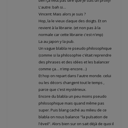
ben ça veut pas dire que je suis un proxy!
L'autre: bah si…
Vincent: Mais alors je suis ?
Hop, la le vieux claque des doigts. Et on
revient à la librairie. (et non pas à la
normale car cette librairie c'est n'imp)
La au japon y la pub.
Un vague blabla re pseudo philosophique
(comme si la philosophie c'était reprendre
des phrases et des idées et les balancer
comme ça… n'imp encore…)
Et hop on repart dans l'autre monde. celui
ou les décors changent tout le temps ,
parce que c'est mystérieux.
Encore du blabla un peu moins pseudo
philosophique mais quand même pas
super. Puis blang caché au milieu de ce
blabla on nous balance "la pulsation de
l'éveil". Alors bien sur on sait déjà de quoi il