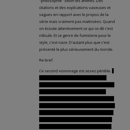
"philosophie" selon les animes. Des
citations et des explications vaseuses et
vagues en rapport avec le propos de la
série mais vraiment pas maitrisées. Quand
on écoute attentivement ce qui ce dit c'est
ridicule. Et ce genre de fumisterie pour le
style, c'est naze. D'autant plus que c'est
présenté le plus sérieusement du monde.
Re-bref.
Ce second visionnage est assez pénible.
Il
y a aussi les épisodes de la décharge.
Dans ces épisodes rien ne tient debout. Le
vieux et ses mensonges pitoyables et
absolument non crédibles. La réaction des
gens à ses mensonges. Le fait que le vieux
croie que Re-l est un messager de Romdo.
Et surtout le fait qu'il soit présenté à la fin
comme un "sage". Alors qu'il raconte des