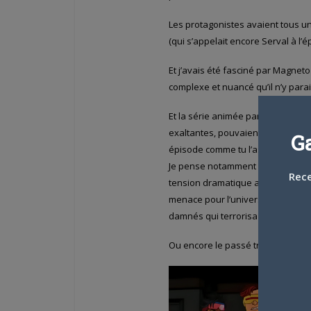
Les protagonistes avaient tous u
(qui s’appelait encore Serval à l’
Et j’avais été fasciné par Magnet
complexe et nuancé qu’il n’y parai
Et la série animée pareil que toi !
exaltantes, pouvaient être parfoi
G
épisode comme tu l’as fort justemen
Je pense notamment à la saga du 
Rece
tension dramatique avec Jean pos
menace pour l’univers tout entier
damnés qui terrorisa ses ennemi
Ou encore le passé tragique et do