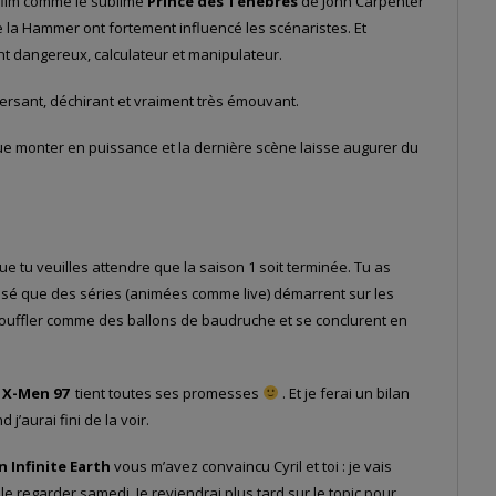
film comme le sublime
Prince des Ténèbres
de John Carpenter
e la Hammer ont fortement influencé les scénaristes. Et
t dangereux, calculateur et manipulateur.
ersant, déchirant et vraiment très émouvant.
ue monter en puissance et la dernière scène laisse augurer du
ue tu veuilles attendre que la saison 1 soit terminée. Tu as
 passé que des séries (animées comme live) démarrent sur les
ouffler comme des ballons de baudruche et se conclurent en
,
X-Men 97
tient toutes ses promesses
. Et je ferai un bilan
j’aurai fini de la voir.
n Infinite Earth
vous m’avez convaincu Cyril et toi : je vais
 le regarder samedi. Je reviendrai plus tard sur le topic pour