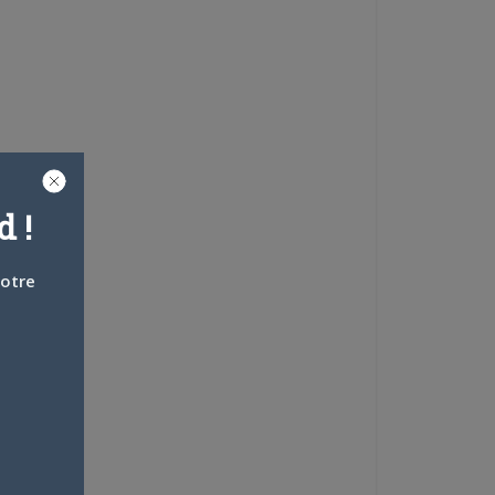
 !
votre