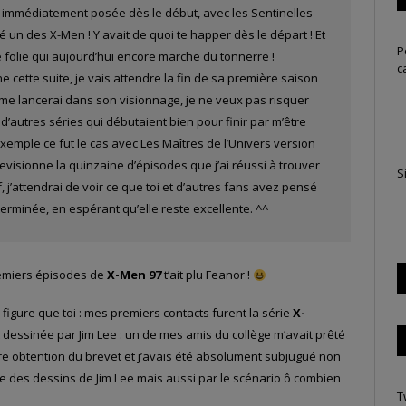
it immédiatement posée dès le début, avec les Sentinelles
 un des X-Men ! Y avait de quoi te happer dès le départ ! Et
P
 folie qui aujourd’hui encore marche du tonnerre !
c
 cette suite, je vais attendre la fin de sa première saison
 me lancerai dans son visionnage, je ne veux pas risquer
e d’autres séries qui débutaient bien pour finir par m’être
emple ce fut le cas avec Les Maîtres de l’Univers version
revisionne la quinzaine d’épisodes que j’ai réussi à trouver
S
, j’attendrai de voir ce que toi et d’autres fans avez pensé
 terminée, en espérant qu’elle reste excellente. ^^
remiers épisodes de
X-Men 97
t’ait plu Feanor !
figure que toi : mes premiers contacts furent la série
X-
 dessinée par Jim Lee : un de mes amis du collège m’avait prêté
e obtention du brevet et j’avais été absolument subjugué non
e des dessins de Jim Lee mais aussi par le scénario ô combien
T