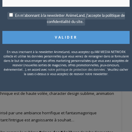
En m'abonnant à la newsletter AnimeLand, j'accepte la politique de
confidentialité du site.
En vous inscrivant à la newsletter AnimeLand, vous acceptez qu'AM MEDIA NETWORK
collecte et utilise les données personnelles que vous venez de renseigner dans ce formulaire
dans le but de vous envoyer ses offres marketing personnalisées que vous avez acceptées de
Men 97
hier… et il m’a mis une énorme
BAFFE
!
recevoir (nouvelles sorties de magazines, offres promotionnelles, jeux-concours,
événementiel...), en accord avec
notre politique de protection des données
. Veuillez cocher
r LE coup de théâtre de l’épisode… En revanche, il marque
la cases ci-dessus si vous acceptez de recevoir notre newsletter.
e plus dérangeant et effrayant des X-Men : Monsieur Sinistre.
chnique est de haute volée, character design sublime, animation
térisé par une ambiance horrifique et fantasmagorique
, tant l’intrigue est angoissante à souhait…