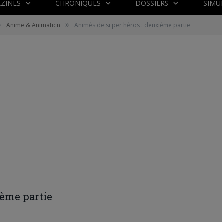
ZINES
CHRONIQUES
DOSSIERS
SIMU
»
»
Anime & Animation
Animés de super héros : deuxième partie
ième partie