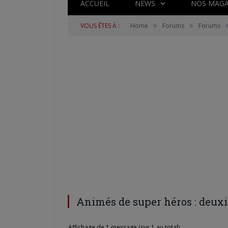
ACCUEIL
NEWS
NOS MAGA
»
»
VOUS ÊTES À :
Home
Forums
Forums
Animés de super héros : deux
Affichage de 1 message (sur 1 au total)