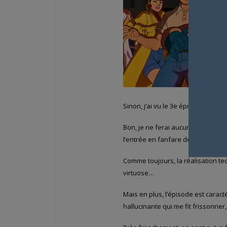
Sinon, j’ai vu le 3e épisode de
X-
Bon, je ne ferai aucun spoiler su
l’entrée en fanfare de l’ennemi l
Comme toujours, la réalisation te
virtuose…
Mais en plus, l’épisode est carac
hallucinante qui me fit frissonner