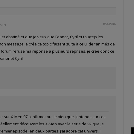
#541986
 MIN
 et obstiné et que je veux que Feanor, Cyril et tou(te)s les
n message je crée ce topic faisant suite à celui de “animés de
 forum refuse ma réponse à plusieurs reprises, je crée donc ce
nor et Cyril.
our sur X-Men 97 confirme tout le bien que j’entends sur ces
réellement découvert les X-Men avec la série de 92 que je
remier épisode (en deux parties) j’ai adoré cet univers. Il