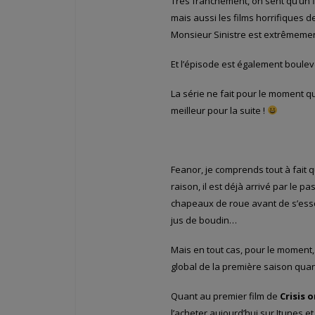
Très franchement, on sent qu’un 
mais aussi les films horrifiques d
Monsieur Sinistre est extrêmemen
Et l’épisode est également boulev
La série ne fait pour le moment q
meilleur pour la suite !
Feanor, je comprends tout à fait q
raison, il est déjà arrivé par le
chapeaux de roue avant de s’ess
jus de boudin…
Mais en tout cas, pour le moment
global de la première saison quand 
Quant au premier film de
Crisis o
l’acheter aujourd’hui sur Itunes et