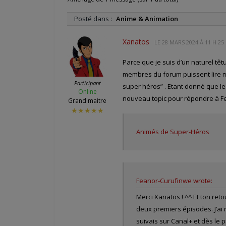
Posté dans :
Anime & Animation
Xanatos
LE
28 MARS 2024 À 11 H 25
Parce que je suis d’un naturel têtu
membres du forum puissent lire mo
Participant
super héros” . Etant donné que le
Online
nouveau topic pour répondre à Fea
Grand maitre
★★★★★
Animés de Super-Héros
Feanor-Curufinwe wrote:
Merci Xanatos ! ^^ Et ton ret
deux premiers épisodes. J’ai 
suivais sur Canal+ et dès le p