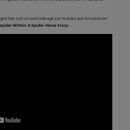
 ligne hier soir un court métrage sur Youtube que l’on peut voir
Spider Within
:
A Spider-Verse Story
: