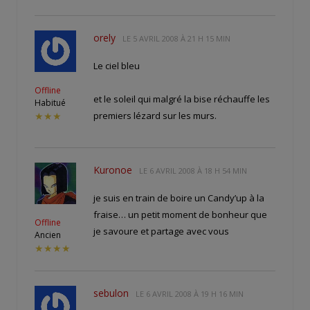
orely
LE
5 AVRIL 2008 À 21 H 15 MIN
Le ciel bleu
Offline
et le soleil qui malgré la bise réchauffe les
Habitué
premiers lézard sur les murs.
★★★
Kuronoe
LE
6 AVRIL 2008 À 18 H 54 MIN
je suis en train de boire un Candy’up à la
fraise… un petit moment de bonheur que
Offline
je savoure et partage avec vous
Ancien
★★★★
sebulon
LE
6 AVRIL 2008 À 19 H 16 MIN