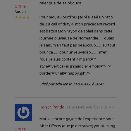
raler que de se réjouir!!
Offline
Ancien
Pour moi, aujourd’hui j’ai réaliseé un ratio
★★★★
de 2 à call of duty 4, mon précédent record
est battu!! Mon rayon de soleil dans cette
journée pluvieuse de Normandie….. ouais
je sais, m’en faut pas beaucoup……surtout
pour ça……pour un jeu-vidéo……..m’en
fous, je suis content <img src="
”
style=”vertical-align:middle” emoid=”^_^”
border=”0″ alt=”happy.gif” />
Edité par sebulon le 30-03-2008 à 20:47
Kaiser Panda
LE
30 MARS 2008 À 21 H 29 MIN
Moi j’ai encore gagné de l’experience sous
After Effects (que je decouvre) youpi ! <img
Offline