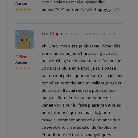
src="
” style=”vertical-align:middle”
Ancien
emoid=”^_^” border=”0″ alt=”happy.gif” />
★★★★
Lord Yupa
LE
30 MARS 2008 À 21 H 49 MIN
Ah, Orely, moi aussi je plussoie : riche idée.
Et moi aussi, aujourd’hui c’était grâce à la
Offline
nature. Obligé de bosser tout ce Dimanche
Ancien
30 dans la pluie et le froid, je suis passé
★★★★
par un tout petit square désert, et là je suis
tombé en arrêt devant un vaillant gringalet
de cerisier. Il avait réussi à pousser ses
maigres fleu-fleurs que personne ne
venait voir. Pour lui faire plaisir j’en ai cueilli
une. J’ai pensé qu’un e-mail du Japon
m’avait justement annoncé à l’avance que
ce week-end ci serait celui de l’explosion
ébouriffante de tous les magnifiques