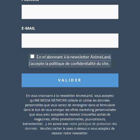
Ancien
★★★★
Natth
LE
7 AVRIL 2008 À 13 H 30 MIN
E-MAIL
Le Hollywood Poster Generator nouveau
est arrivé :chico:
Offline
Habitué
En m'abonnant à la newsletter AnimeLand,
C’est mal… Je vais encore passer des
★★★
j'accepte la politique de confidentialité du site.
heures à écrire des bêtises ^^
orely
LE
7 AVRIL 2008 À 20 H 54 MIN
En vous inscrivant à la newsletter AnimeLand, vous acceptez
qu'AM MEDIA NETWORK collecte et utilise les données
Je peux être très nunuche parfois…
personnelles que vous venez de renseigner dans ce formulaire
dans le but de vous envoyer ses offres marketing personnalisées
Offline
que vous avez acceptées de recevoir (nouvelles sorties de
Bon d’accord souvent!! Z’êtes content?
magazines, offres promotionnelles, jeux-concours,
Habitué
événementiel...), en accord avec
notre politique de protection des
★★★
données
. Veuillez cocher la cases ci-dessus si vous acceptez de
Euh! C’est quoi le Hollywood Poster
recevoir notre newsletter.