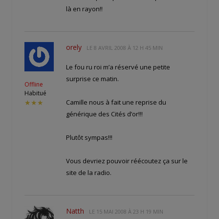
là en rayon!!
orely
LE
8 AVRIL 2008 À 12 H 45 MIN
Le fou ru roi m’a réservé une petite
surprise ce matin.
Offline
Habitué
Camille nous à fait une reprise du
★★★
générique des Cités d’or!!!
Plutôt sympas!!!
Vous devriez pouvoir réécoutez ça sur le
site de la radio.
Natth
LE
15 MAI 2008 À 23 H 19 MIN