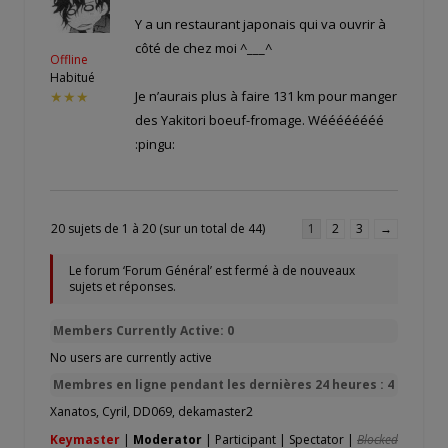
Y a un restaurant japonais qui va ouvrir à
côté de chez moi ^___^
Offline
Habitué
Je n’aurais plus à faire 131 km pour manger
★★★
des Yakitori boeuf-fromage. Wéééééééé
:pingu:
20 sujets de 1 à 20 (sur un total de 44)
1
2
3
→
Le forum ‘Forum Général’ est fermé à de nouveaux
sujets et réponses.
Members Currently Active: 0
No users are currently active
Membres en ligne pendant les dernières 24 heures : 4
Xanatos
,
Cyril
,
DD069
,
dekamaster2
Keymaster
|
Moderator
|
Participant
|
Spectator
|
Blocked