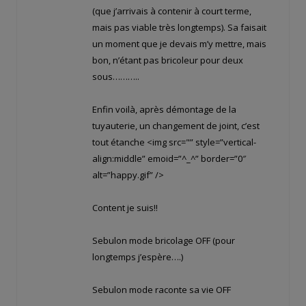
(que j’arrivais à contenir à court terme,
mais pas viable très longtemps). Sa faisait
un moment que je devais m’y mettre, mais
bon, n’étant pas bricoleur pour deux
sous………..
Enfin voilà, après démontage de la
tuyauterie, un changement de joint, c’est
tout étanche <img src="
” style=”vertical-
align:middle” emoid=”^_^” border=”0″
alt=”happy.gif” />
Content je suis!!
Sebulon mode bricolage OFF (pour
longtemps j’espère….)
Sebulon mode raconte sa vie OFF