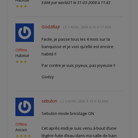
Habitué
Edité par world21 le 31-03-2008 à 11:43
★★★
GodzillaJr
LE
3 AVRIL 2008 À 10 H 17 MIN
Facile, je passe tous les 4 mois sur la
banquisse et je vois qu’elle est encore
Offline
habité !!
Habitué
★★★
Par contre je suis joyeux, pas joyeuse !!
Godzy
sebulon
LE
3 AVRIL 2008 À 19 H 42 MIN
Sebulon mode bricolage ON
Offline
Cet après-midi je suis venu à bout d’une
Ancien
légère fuite d’eau dans ma salle de bain
★★★★