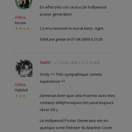
En effet très con ce truc (le hollywood
poster generator)
Offline
Ancien
Ca m’a remonté le moral tiens. :tigre:
★★★★
Edité par gexian le 07-04-2008 à 21:00
Natth
LE
7 AVRIL 2008 À 21 H 33 MIN
Orely => Très sympathique comme
expérience ^^
Offline
Habitué
J’aimerais bien que cela m’arrive avec mes
★★★
contacts téléphoniques (on peut toujours
rêver XD ).
Le Hollywood Poster Generator est en
quelque sorte l’héritier du Martine Cover