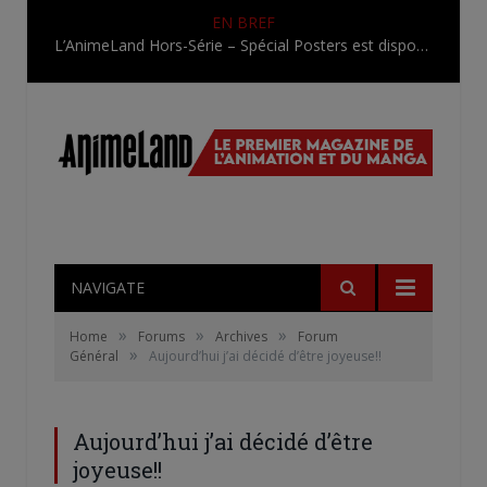
EN BREF
L’AnimeLand Hors-Série – Spécial Posters est disponible !
NAVIGATE
»
»
»
Home
Forums
Archives
Forum
»
Général
Aujourd’hui j’ai décidé d’être joyeuse!!
Aujourd’hui j’ai décidé d’être
joyeuse!!