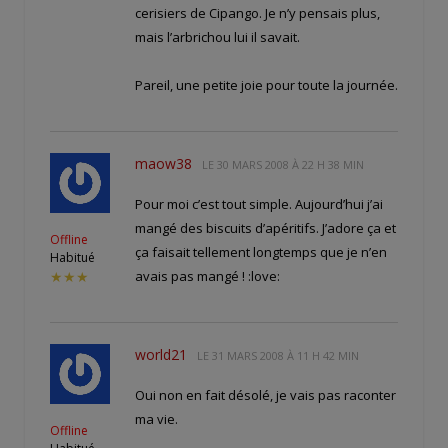
cerisiers de Cipango. Je n’y pensais plus,
mais l’arbrichou lui il savait.
Pareil, une petite joie pour toute la journée.
maow38
LE
30 MARS 2008 À 22 H 38 MIN
Pour moi c’est tout simple. Aujourd’hui j’ai
mangé des biscuits d’apéritifs. J’adore ça et
Offline
ça faisait tellement longtemps que je n’en
Habitué
avais pas mangé ! :love:
★★★
world21
LE
31 MARS 2008 À 11 H 42 MIN
Oui non en fait désolé, je vais pas raconter
ma vie.
Offline