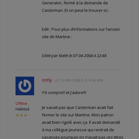
Generator, fermé à la demande de
Casterman. Et on peut le trouver ici :
Edit : Pour plus d’informations sur l’ancien
site de Martine :
Edité par Natth le 07-04-2008 à 22:48
orely
LE
7 AVRIL 2008 À 21 H 43 MIN
Y’é compris!! et j’adore!!!
Offline
Je savait pas que Casterman avait fait
Habitué
fermer le site sur Martine. Mon patron
★★★
avait bien rigolé avec ça. Il avait demandé
à ma collègue jeunesse qui rentrait de
vacances pourquoi on n’avait pas ces titres