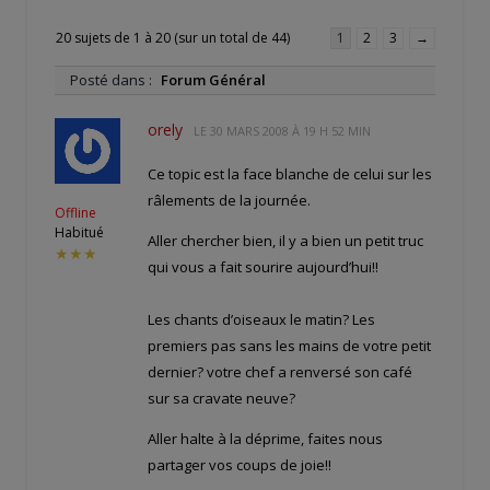
20 sujets de 1 à 20 (sur un total de 44)
1
2
3
→
Posté dans :
Forum Général
orely
LE
30 MARS 2008 À 19 H 52 MIN
Ce topic est la face blanche de celui sur les
râlements de la journée.
Offline
Habitué
Aller chercher bien, il y a bien un petit truc
★★★
qui vous a fait sourire aujourd’hui!!
Les chants d’oiseaux le matin? Les
premiers pas sans les mains de votre petit
dernier? votre chef a renversé son café
sur sa cravate neuve?
Aller halte à la déprime, faites nous
partager vos coups de joie!!