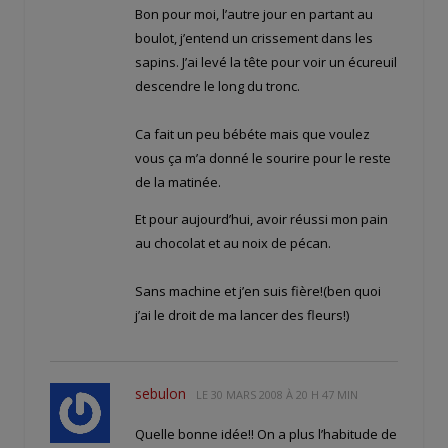
Bon pour moi, l’autre jour en partant au
boulot, j’entend un crissement dans les
sapins. J’ai levé la tête pour voir un écureuil
descendre le long du tronc.
Ca fait un peu bébéte mais que voulez
vous ça m’a donné le sourire pour le reste
de la matinée.
Et pour aujourd’hui, avoir réussi mon pain
au chocolat et au noix de pécan.
Sans machine et j’en suis fière!(ben quoi
j’ai le droit de ma lancer des fleurs!)
sebulon
LE
30 MARS 2008 À 20 H 47 MIN
Quelle bonne idée!! On a plus l’habitude de