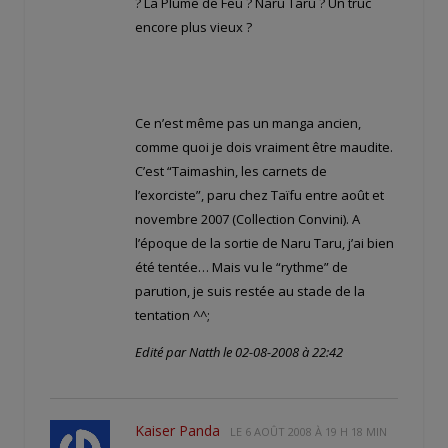
? La Plume de Feu ? Naru Taru ? Un truc
encore plus vieux ?
Ce n’est même pas un manga ancien,
comme quoi je dois vraiment être maudite.
C’est “Taimashin, les carnets de
l’exorciste”, paru chez Taïfu entre août et
novembre 2007 (Collection Convini). A
l’époque de la sortie de Naru Taru, j’ai bien
été tentée… Mais vu le “rythme” de
parution, je suis restée au stade de la
tentation ^^;
Edité par Natth le 02-08-2008 à 22:42
Kaiser Panda
LE
6 AOÛT 2008 À 19 H 18 MIN