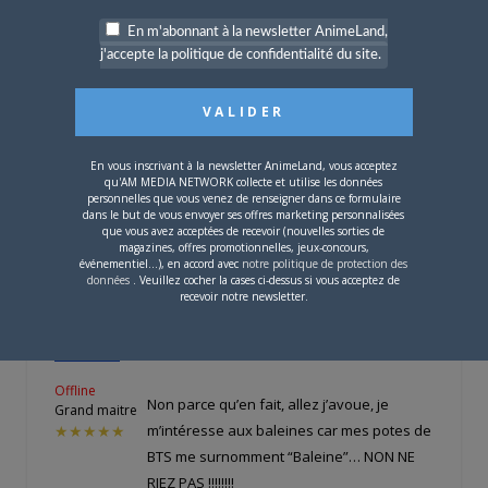
réviser mes expressions populaires?
En m'abonnant à la newsletter AnimeLand,
j'accepte la politique de confidentialité du site.
Je confirme, l’expression “rire comme une
baleine” existe. “Chanter comme une
baleine” se trouve dans un album de
Gaston Lagaffe: Franquin y précisait qu’il
En vous inscrivant à la newsletter AnimeLand, vous acceptez
avait détourné l’expression parce qu’il
qu'AM MEDIA NETWORK collecte et utilise les données
“avait tant envie de dessiner une
personnelles que vous venez de renseigner dans ce formulaire
dans le but de vous envoyer ses offres marketing personnalisées
baleine”…
que vous avez acceptées de recevoir (nouvelles sorties de
magazines, offres promotionnelles, jeux-concours,
événementiel...), en accord avec
notre politique de protection des
données
. Veuillez cocher la cases ci-dessus si vous acceptez de
recevoir notre newsletter.
Akiko_12
LE
29 SEPTEMBRE 2008 À 22 H 56 MIN
C’est fou tout ça !!
Offline
Non parce qu’en fait, allez j’avoue, je
Grand maitre
m’intéresse aux baleines car mes potes de
★★★★★
BTS me surnomment “Baleine”… NON NE
RIEZ PAS !!!!!!!!