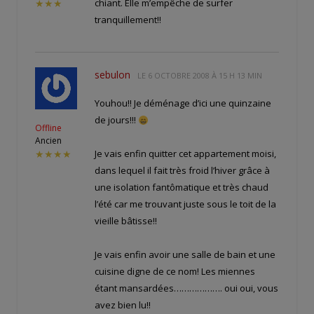
chiant. Elle m’empêche de surfer
★★★
tranquillement!!
sebulon
LE
6 OCTOBRE 2008 À 15 H 13 MIN
Youhou!! Je déménage d’ici une quinzaine
de jours!!!
Offline
Ancien
Je vais enfin quitter cet appartement moisi,
★★★★
dans lequel il fait très froid l’hiver grâce à
une isolation fantômatique et très chaud
l’été car me trouvant juste sous le toit de la
vieille bâtisse!!
Je vais enfin avoir une salle de bain et une
cuisine digne de ce nom! Les miennes
étant mansardées………………. oui oui, vous
avez bien lu!!