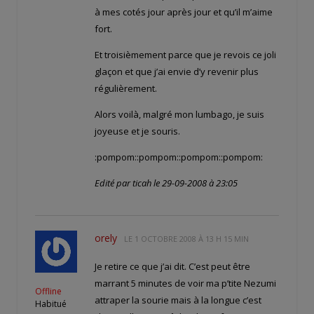
à mes cotés jour après jour et qu’il m’aime
fort.
Et troisièmement parce que je revois ce joli
glaçon et que j’ai envie d’y revenir plus
régulièrement.
Alors voilà, malgré mon lumbago, je suis
joyeuse et je souris.
:pompom::pompom::pompom::pompom:
Edité par ticah le 29-09-2008 à 23:05
orely
LE
1 OCTOBRE 2008 À 13 H 15 MIN
Je retire ce que j’ai dit. C’est peut être
marrant 5 minutes de voir ma p’tite Nezumi
Offline
attraper la sourie mais à la longue c’est
Habitué