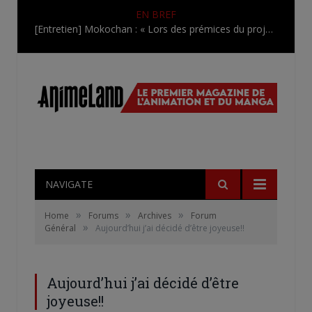
EN BREF
[Entretien] Mokochan : « Lors des prémices du projet, il était déjà demandé de suivre au mieux le manga originel.»
NAVIGATE
»
»
»
Home
Forums
Archives
Forum
»
Général
Aujourd’hui j’ai décidé d’être joyeuse!!
Aujourd’hui j’ai décidé d’être
joyeuse!!