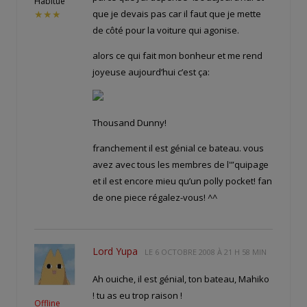
Habitué
que je devais pas car il faut que je mette
★★★
de côté pour la voiture qui agonise.
alors ce qui fait mon bonheur et me rend
joyeuse aujourd’hui c’est ça:
Thousand Dunny!
franchement il est génial ce bateau. vous
avez avec tous les membres de l'”quipage
et il est encore mieu qu’un polly pocket! fan
de one piece régalez-vous! ^^
Lord Yupa
LE
6 OCTOBRE 2008 À 21 H 58 MIN
Ah ouiche, il est génial, ton bateau, Mahiko
! tu as eu trop raison !
Offline