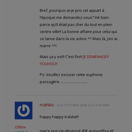
Bref, pourquoi ai-je pris cet appart à
l’époque me demandez-vous? Hé bien
parce qu’il était pas cher du tout en plein
centre-ville!! La bonne affaire pour celui qui
se lance dans la vie active ^^ Mais là, j’en ai
marre ^^!
Mais ça y est!! C’est fini!!
JE DEMENAGE!!
YOUHOU!!
Ps: Veuillez excuser cette euphorie
passagère……………………..
mahiko
LE
6 OCTOBRE 2008 À 21 H 36 MIN
happy happy tralala!!!
Offline
parce que j’ai dépensé 45€ aujourd’hui et