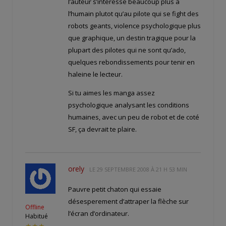
l’auteur s’interesse beaucoup plus à
l’humain plutot qu’au pilote qui se fight des
robots geants, violence psychologique plus
que graphique, un destin tragique pour la
plupart des pilotes qui ne sont qu’ado,
quelques rebondissements pour tenir en
haleine le lecteur.
Si tu aimes les manga assez
psychologique analysant les conditions
humaines, avec un peu de robot et de coté
SF, ça devrait te plaire.
orely
LE
29 SEPTEMBRE 2008 À 21 H 53 MIN
Pauvre petit chaton qui essaie
désesperement d’attraper la flèche sur
Offline
l’écran d’ordinateur.
Habitué