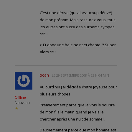
C’est une dérive (qui a beaucoup dérivé)
de mon prénom. Mais rassurez-vous, tous
les autres ont aussi des surnoms sympas
^^° !!
> Et donc une baleine rit et chante ?! Super
alors ^^ !
ticah
LE
29 SEPTEMBRE 2008 À 23 H 04 MIN
Aujourd’hui j’ai décidée d’être joyeuse pour
plusieurs choses.
Offline
Nouveau
Premièrement parce que je vois le sourire
★
de mon fils le matin quand je vais le
chercher après une nuit de sommeil.
Deuxièmement parce que mon homme est