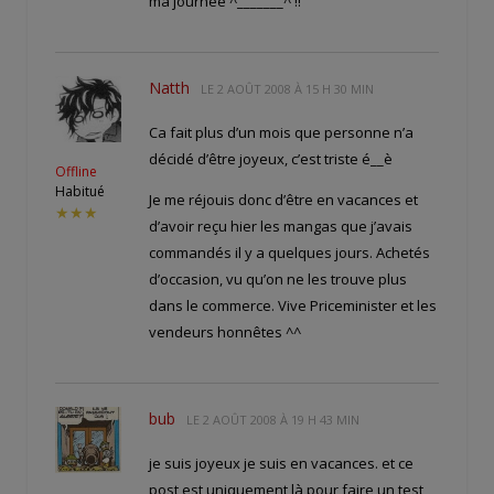
ma journée ^_______^ !!
Natth
LE
2 AOÛT 2008 À 15 H 30 MIN
Ca fait plus d’un mois que personne n’a
décidé d’être joyeux, c’est triste é__è
Offline
Habitué
Je me réjouis donc d’être en vacances et
★★★
d’avoir reçu hier les mangas que j’avais
commandés il y a quelques jours. Achetés
d’occasion, vu qu’on ne les trouve plus
dans le commerce. Vive Priceminister et les
vendeurs honnêtes ^^
bub
LE
2 AOÛT 2008 À 19 H 43 MIN
je suis joyeux je suis en vacances. et ce
post est uniquement là pour faire un test,