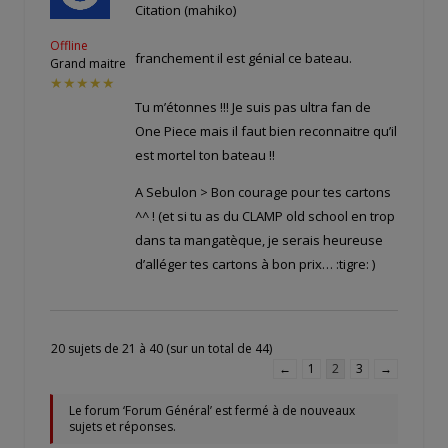
Citation (mahiko)
Offline
franchement il est génial ce bateau.
Grand maitre
★★★★★
Tu m’étonnes !!! Je suis pas ultra fan de
One Piece mais il faut bien reconnaitre qu’il
est mortel ton bateau !!
A Sebulon > Bon courage pour tes cartons
^^ ! (et si tu as du CLAMP old school en trop
dans ta mangatèque, je serais heureuse
d’alléger tes cartons à bon prix… :tigre: )
20 sujets de 21 à 40 (sur un total de 44)
←
1
2
3
→
Le forum ‘Forum Général’ est fermé à de nouveaux
sujets et réponses.