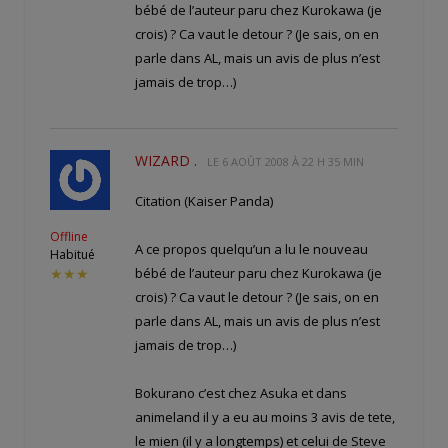
bébé de l’auteur paru chez Kurokawa (je
crois) ? Ca vaut le detour ? (Je sais, on en
parle dans AL, mais un avis de plus n’est
jamais de trop…)
WIZARD .
LE
6 AOÛT 2008 À 22 H 35 MIN
Citation (Kaiser Panda)
Offline
A ce propos quelqu’un a lu le nouveau
Habitué
bébé de l’auteur paru chez Kurokawa (je
★★★
crois) ? Ca vaut le detour ? (Je sais, on en
parle dans AL, mais un avis de plus n’est
jamais de trop…)
Bokurano c’est chez Asuka et dans
animeland il y a eu au moins 3 avis de tete,
le mien (il y a longtemps) et celui de Steve