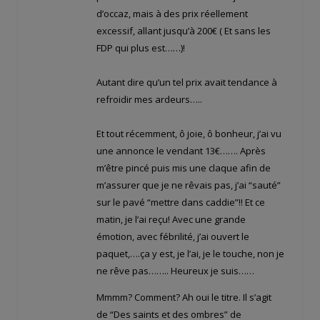
d’occaz, mais à des prix réellement
excessif, allant jusqu’à 200€ ( Et sans les
FDP qui plus est……)!
Autant dire qu’un tel prix avait tendance à
refroidir mes ardeurs…..
Et tout récemment, ô joie, ô bonheur, j’ai vu
une annonce le vendant 13€……. Après
m’être pincé puis mis une claque afin de
m’assurer que je ne rêvais pas, j’ai “sauté”
sur le pavé “mettre dans caddie”!! Et ce
matin, je l’ai reçu! Avec une grande
émotion, avec fébrilité, j’ai ouvert le
paquet,….ça y est, je l’ai, je le touche, non je
ne rêve pas…….. Heureux je suis……
Mmmm? Comment? Ah oui le titre. Il s’agit
de “Des saints et des ombres” de