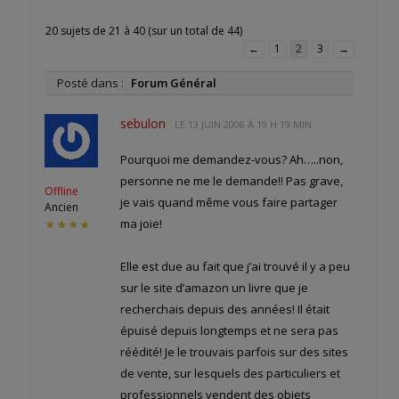
20 sujets de 21 à 40 (sur un total de 44)
←
1
2
3
→
Posté dans :
Forum Général
sebulon
LE
13 JUIN 2008 À 19 H 19 MIN
Pourquoi me demandez-vous? Ah…..non,
personne ne me le demande!! Pas grave,
Offline
je vais quand même vous faire partager
Ancien
ma joie!
★★★★
Elle est due au fait que j’ai trouvé il y a peu
sur le site d’amazon un livre que je
recherchais depuis des années! Il était
épuisé depuis longtemps et ne sera pas
réédité! Je le trouvais parfois sur des sites
de vente, sur lesquels des particuliers et
professionnels vendent des objets