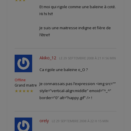
★★★
Et moi qui rigole comme une baleine à coté.
Hi hi hi!!
Je suis une maitresse indigne et fière de
l’être!!
Akiko_12
LE
29 SEPTEMBRE 2008 À 21 H 56 MIN
Ca rigole une baleine o_O ?
Offline
Je connaissais pas l’expression <img src="
”
Grand maitre
style=”vertical-align:middle” emoid=”^_^”
★★★★★
border=”0″ alt=”happy.gif” /> !
orely
LE
29 SEPTEMBRE 2008 À 22 H 15 MIN