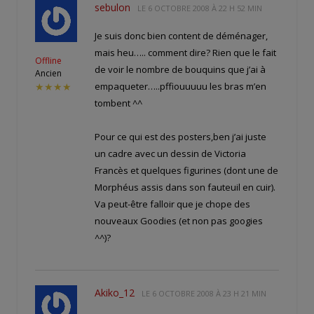
sebulon
LE
6 OCTOBRE 2008 À 22 H 52 MIN
Je suis donc bien content de déménager,
mais heu….. comment dire? Rien que le fait
Offline
de voir le nombre de bouquins que j’ai à
Ancien
empaqueter…..pffiouuuuu les bras m’en
★★★★
tombent ^^
Pour ce qui est des posters,ben j’ai juste
un cadre avec un dessin de Victoria
Francès et quelques figurines (dont une de
Morphéus assis dans son fauteuil en cuir).
Va peut-être falloir que je chope des
nouveaux Goodies (et non pas googies
^^)?
Akiko_12
LE
6 OCTOBRE 2008 À 23 H 21 MIN