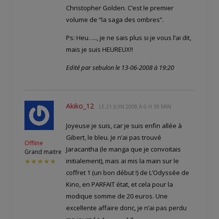
Christopher Golden. C’est le premier
volume de “la saga des ombres”.
Ps: Heu….., je ne sais plus si je vous l’ai dit,
mais je suis HEUREUX!!
Edité par sebulon le 13-06-2008 à 19:20
Akiko_12
LE
21 JUIN 2008 À 0 H 59 MIN
Joyeuse je suis, car je suis enfin allée à
Gibert, le bleu. Je n’ai pas trouvé
Offline
Jaracantha (le manga que je convoitais
Grand maitre
initialement), mais ai mis la main sur le
★★★★★
coffret 1 (un bon début !) de L’Odyssée de
Kino, en PARFAIT état, et cela pour la
modique somme de 20 euros. Une
excellente affaire donc, je n’ai pas perdu