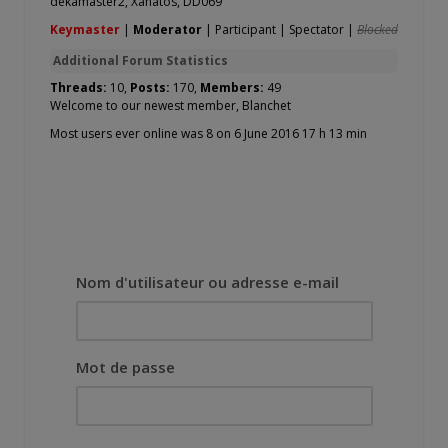
dekamaster2
,
Xanatos
,
DD069
Keymaster
|
Moderator
|
Participant
|
Spectator
|
Blocked
Additional Forum Statistics
Threads:
10,
Posts:
170,
Members:
49
Welcome to our newest member,
Blanchet
Most users ever online was 8 on 6 June 2016 17 h 13 min
Nom d'utilisateur ou adresse e-mail
Mot de passe