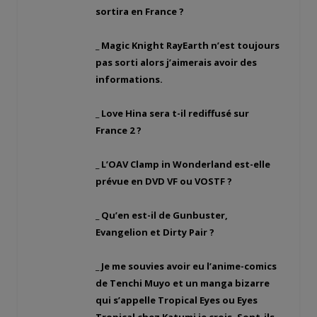
sortira en France ?
_ Magic Knight RayEarth n’est toujours
pas sorti alors j’aimerais avoir des
informations.
_ Love Hina sera t-il rediffusé sur
France 2 ?
_ L’OAV Clamp in Wonderland est-elle
prévue en DVD VF ou VOSTF ?
_ Qu’en est-il de Gunbuster,
Evangelion et Dirty Pair ?
_ Je me souvies avoir eu l’anime-comics
de Tenchi Muyo et un manga bizarre
qui s’appelle Tropical Eyes ou Eyes
Tropical chez Katumi je crois. Sont-ils