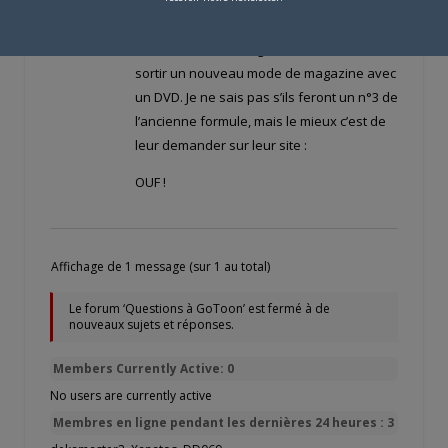
repris ou continués.
– Quant à Déclic Images, ils viennent de
sortir un nouveau mode de magazine avec
un DVD. Je ne sais pas s’ils feront un n°3 de
l’ancienne formule, mais le mieux c’est de
leur demander sur leur site :
OUF !
Affichage de 1 message (sur 1 au total)
Le forum ‘Questions à GoToon’ est fermé à de
nouveaux sujets et réponses.
Members Currently Active: 0
No users are currently active
Membres en ligne pendant les dernières 24 heures : 3