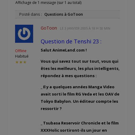
Affichage de 1 message (sur 1 au total)
Posté dans :
Questions à GoToon
GoToon
LE
3 JANVIER 2005 À 18 H 50 MIN
Question de Tenshi 23 :
Salut AnimeLand.com !
Offline
Habitué
Vous qui savez tout sur tout, vous qui
★★★
êtes les meilleurs, les plus intelligents,
répondez à mes questions :
_ Il y a quelques années Manga Video
avait sorti le film RG Veda et les OAV de
Tokyo Babylon. Un éditeur compte les
ressortir ?
_ Tsubasa Reservoir Chronicle et le film
XXXHolic sortiront-ils un jour en