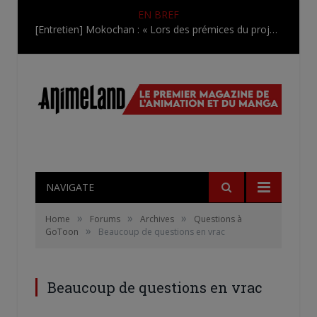
EN BREF
[Entretien] Mokochan : « Lors des prémices du projet, il était déjà demandé de suivre au mieux le manga originel.»
NAVIGATE
»
»
»
Home
Forums
Archives
Questions à
»
GoToon
Beaucoup de questions en vrac
Beaucoup de questions en vrac