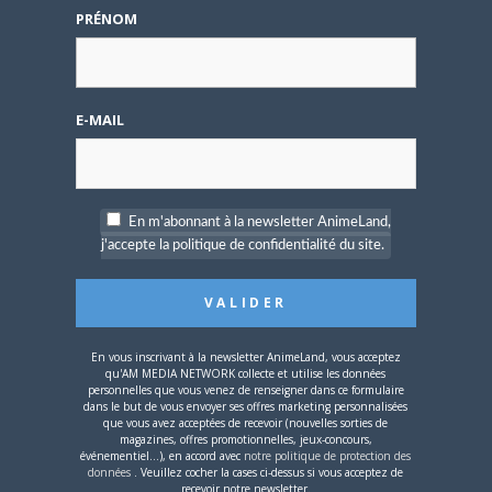
PRÉNOM
fut l’un des premiers DVD d’animation
japonaise, sorti chez AK Vidéo. Rien de
prévu pour BlackJack et Venus Wars par
contre !
E-MAIL
– La série TV de Rayearth sortira début
février chez IDP. La sortie a pris du retard,
mais cette fois devrait être la bonne !
En m'abonnant à la newsletter AnimeLand,
– Clamp in Wonderland est trop court pour
j'accepte la politique de confidentialité du site.
sortir comme ca en France !
– La sortie de Gunbuster est pour l’instant
ajournée, les films de Dirty Pair viennent
de sortir chez Dybex et les droits
En vous inscrivant à la newsletter AnimeLand, vous acceptez
qu'AM MEDIA NETWORK collecte et utilise les données
d’Evangelion sont en train d’être
personnelles que vous venez de renseigner dans ce formulaire
dans le but de vous envoyer ses offres marketing personnalisées
renouvellés.
que vous avez acceptées de recevoir (nouvelles sorties de
magazines, offres promotionnelles, jeux-concours,
– Les vieux manga de Katsumi n’ont pas
événementiel...), en accord avec
notre politique de protection des
données
. Veuillez cocher la cases ci-dessus si vous acceptez de
trouvé de nouvel acquéreur pour être
recevoir notre newsletter.