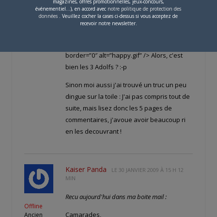
magazines, offres promotionnelles, jeux-concours,
événementiel...), en accord avec
notre politique de protection des
données
. Veuillez cocher la cases ci-dessus si vous acceptez de
Enorme ton truc! <img
recevoir notre newsletter.
src="style_emoticons//happy.gif”
style=”vertical-align:middle” emoid=”^_^”
border=”0″ alt=”happy.gif” /> Alors, c'est
bien les 3 Adolfs ? :-p
Sinon moi aussi j'ai trouvé un truc un peu
dingue sur la toile :
J'ai pas compris tout de
suite, mais lisez donc les 5 pages de
commentaires, j'avoue avoir beaucoup ri
en les decouvrant !
Kaiser Panda
LE
30 JANVIER 2009 À 15 H 12
MIN
Recu aujourd'hui dans ma boite mail :
Offline
Camarades,
Ancien