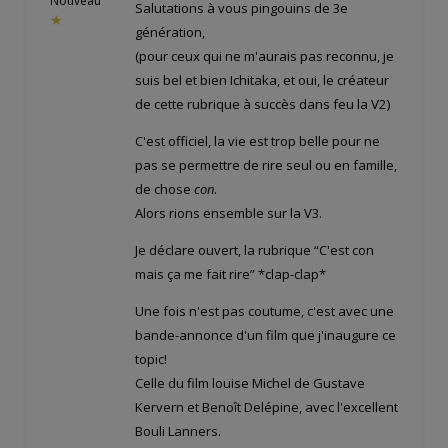
Nouveau
Salutations à vous pingouins de 3e
★
génération,
(pour ceux qui ne m'aurais pas reconnu, je
suis bel et bien Ichitaka, et oui, le créateur
de cette rubrique à succès dans feu la V2)
C'est officiel, la vie est trop belle pour ne
pas se permettre de rire seul ou en famille,
de chose
con
.
Alors rions ensemble sur la V3.
Je déclare ouvert, la rubrique “C'est con
mais ça me fait rire” *clap-clap*
Une fois n'est pas coutume, c'est avec une
bande-annonce d'un film que j'inaugure ce
topic!
Celle du film louise Michel de Gustave
Kervern et Benoît Delépine, avec l'excellent
Bouli Lanners.