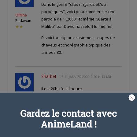
Dans le genre "clips ringards et/ou
parodiques", voici pour commencer une
Offline
parodie de "K2000" et même "Alerte à
Padawan
Malibu" par David hasseloff lui-même:
★★
Et voici un clip aux costumes, coupes de
cheveux et chorégraphie typique des
années 80:
Sharbet
LE
11 JANVIER 2009 À 20 H 13 MIN
Il est 20h, c'est l'heure
Offline
Habitué
Gardez le contact avec
★★★
AnimeLand !
Kaiser Panda
LE
23 JANVIER 2009 À 2 H 25 MIN