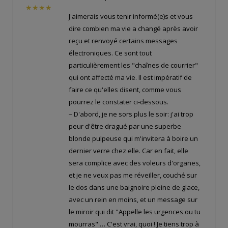
★★★★
J'aimerais vous tenir informé(e)s et vous
dire combien ma vie a changé après avoir
reçu et renvoyé certains messages
électroniques. Ce sont tout
particulièrement les "chaînes de courrier"
qui ont affecté ma vie. Il est impératif de
faire ce qu'elles disent, comme vous
pourrez le constater ci-dessous.
– D'abord, je ne sors plus le soir: j'ai trop
peur d'être dragué par une superbe
blonde pulpeuse qui m'invitera à boire un
dernier verre chez elle. Car en fait, elle
sera complice avec des voleurs d'organes,
et je ne veux pas me réveiller, couché sur
le dos dans une baignoire pleine de glace,
avec un rein en moins, et un message sur
le miroir qui dit "Appelle les urgences ou tu
mourras" … C'est vrai, quoi ! Je tiens trop à