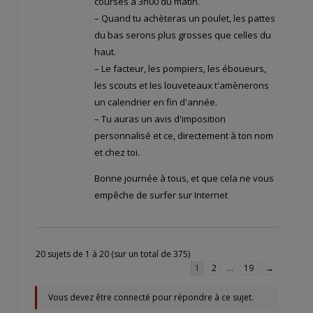
courses à 3h00 du matin.
– Quand tu achèteras un poulet, les pattes
du bas serons plus grosses que celles du
haut.
– Le facteur, les pompiers, les éboueurs,
les scouts et les louveteaux t'amènerons
un calendrier en fin d'année.
– Tu auras un avis d'imposition
personnalisé et ce, directement à ton nom
et chez toi.
Bonne journée à tous, et que cela ne vous
empêche de surfer sur Internet
20 sujets de 1 à 20 (sur un total de 375)
1
2
…
19
→
Vous devez être connecté pour répondre à ce sujet.