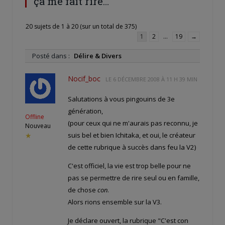
ça me fait rire…"
20 sujets de 1 à 20 (sur un total de 375)
1
2
…
19
→
Posté dans :
Délire & Divers
Nocif_boc
LE
6 DÉCEMBRE 2008 À 11 H 39 MIN
Salutations à vous pingouins de 3e
génération,
Offline
(pour ceux qui ne m'aurais pas reconnu, je
Nouveau
suis bel et bien Ichitaka, et oui, le créateur
★
de cette rubrique à succès dans feu la V2)
C'est officiel, la vie est trop belle pour ne
pas se permettre de rire seul ou en famille,
de chose
con
.
Alors rions ensemble sur la V3.
Je déclare ouvert, la rubrique "C'est con