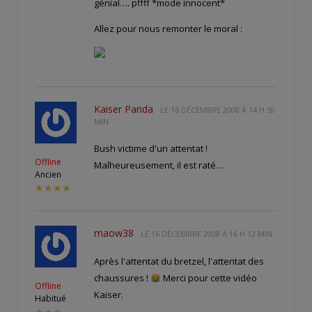
génial…. pffff *mode innocent*
Allez pour nous remonter le moral :
Kaiser Panda
LE
16 DÉCEMBRE 2008 À 14 H 59
MIN
Bush victime d'un attentat !
Offline
Malheureusement, il est raté…
Ancien
★★★★
maow38
LE
16 DÉCEMBRE 2008 À 16 H 12 MIN
Après l'attentat du bretzel, l'attentat des
chaussures !
Merci pour cette vidéo
Offline
Kaiser.
Habitué