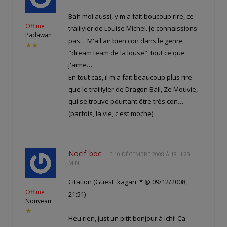
Bah moi aussi, y m'a fait boucoup rire, ce
Offline
traiiiyler de Louise Michel. Je connaissions
Padawan
pas… M'a l'air bien con dans le genre
★★
"dream team de la louse", tout ce que
j'aime…
En tout cas, il m'a fait beaucoup plus rire
que le traiiiyler de Dragon Ball, Ze Mouvie,
qui se trouve pourtant être très con…
(parfois, la vie, c'est moche)
Nocif_boc
LE
10 DÉCEMBRE 2008 À 18 H 23
MIN
Citation (Guest_kagari_* @ 09/12/2008,
Offline
21:51)
Nouveau
★
Heu rien, just un pitit bonjour à ichi! Ca