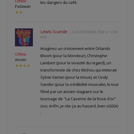
Offline
les dangers du café:
Padawan
★★
Lewis-Scarole
LE
24 DÉCEMBRE 2008 À 1 H 08
MIN
Imaginez un croisement entre Orlando
Offline
Bloom (pour la blondeur), Christophe
Ancien
Lambert (pour la vivacité du regard), un
★★★★
transformiste de chez Michou qui imiterait
Sylvie Vartan (pour la moue), et Cindy
Sander (pour la crédibilité musicale), le tout
filmé par un ancien stagiaire sur le
tournage de "La Caverne de la Rose d'or"
(oui, enfin, je cite ça au hasard, bien sûûûr)
: