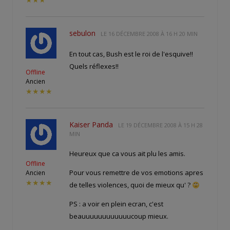
★★★
sebulon
LE
16 DÉCEMBRE 2008 À 16 H 20 MIN
En tout cas, Bush est le roi de l'esquive!!
Quels réflexes!!
Offline
Ancien
★★★★
Kaiser Panda
LE
19 DÉCEMBRE 2008 À 15 H 28
MIN
Heureux que ca vous ait plu les amis.
Offline
Pour vous remettre de vos emotions apres
Ancien
★★★★
de telles violences, quoi de mieux qu'
?
PS : a voir en plein ecran, c'est
beauuuuuuuuuuuucoup mieux.