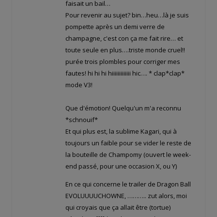
faisait un bail…
Pour revenir au sujet? bin…heu…là je suis
pompette après un demi verre de
champagne, c'est con ça me fait rire… et
toute seule en plus….triste monde cruel!!
purée trois plombles pour corriger mes
fautes! hi hi hi hiiiiiiiiiiiii hic…. * clap*clap*
mode V3!
Que d'émotion! Quelqu'un m'a reconnu
*schnouif*
Et qui plus est, la sublime Kagari, qui à
toujours un faible pour se vider le reste de
la bouteille de Champomy (ouvert le week-
end passé, pour une occasion X, ou Y)
En ce qui concerne le trailer de Dragon Ball
EVOLUUUUCHOWNE, ……….. zut alors, moi
qui croyais que ça allait être (tortue)