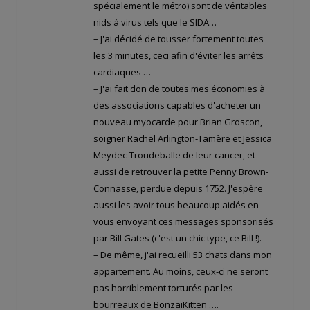
spécialement le métro) sont de véritables
nids à virus tels que le SIDA…
– J'ai décidé de tousser fortement toutes
les 3 minutes, ceci afin d'éviter les arrêts
cardiaques …
– J'ai fait don de toutes mes économies à
des associations capables d'acheter un
nouveau myocarde pour Brian Groscon,
soigner Rachel Arlington-Tamère et Jessica
Meydec-Troudeballe de leur cancer, et
aussi de retrouver la petite Penny Brown-
Connasse, perdue depuis 1752. J'espère
aussi les avoir tous beaucoup aidés en
vous envoyant ces messages sponsorisés
par Bill Gates (c'est un chic type, ce Bill !).
– De même, j'ai recueilli 53 chats dans mon
appartement. Au moins, ceux-ci ne seront
pas horriblement torturés par les
bourreaux de BonzaiKitten ….