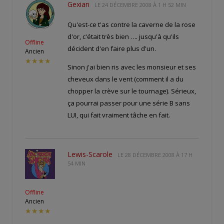
Gexian
LE
24 DÉCEMBRE 2008 À 1 H 52 MIN
Qu'est-ce t'as contre la caverne de la rose
d'or, c'était très bien …. jusqu'à qu'ils
Offline
décident d'en faire plus d'un.
Ancien
★★★★
Sinon j'ai bien ris avec les monsieur et ses
cheveux dans le vent (comment il a du
chopper la crève sur le tournage). Sérieux,
ça pourrai passer pour une série B sans
LUI, qui fait vraiment tâche en fait.
Lewis-Scarole
LE
28 DÉCEMBRE 2008 À 17 H
54 MIN
Offline
Ancien
★★★★