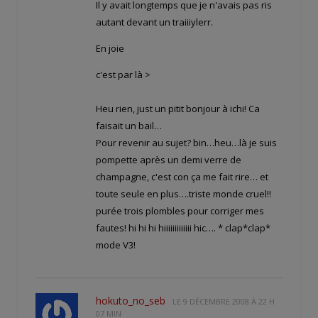
Il y avait longtemps que je n'avais pas ris
autant devant un traiiiylerr.
En joie
c'est par là >
Heu rien, just un pitit bonjour à ichi! Ca
faisait un bail…
Pour revenir au sujet? bin…heu…là je suis
pompette après un demi verre de
champagne, c'est con ça me fait rire… et
toute seule en plus….triste monde cruel!!
purée trois plombles pour corriger mes
fautes! hi hi hi hiiiiiiiiiiiii hic…. * clap*clap*
mode V3!
hokuto_no_seb
LE
9 DÉCEMBRE 2008 À 22 H
07 MIN