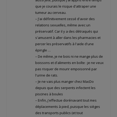
aussi jeté, puisque j'ai appris entre temps
que je courais le risque d'attraper une
tumeur au cerveau.
– J'ai définitivement cessé d'avoir des
relations sexuelles, même avec un
préservatif. Car il y a des détraqués qui
s'amusent à aller dans les pharmacies et
percer les préservatifs à l'aide d'une
épingle …
– De même, je ne bois ni ne mange plus de
boissons et d'aliments en boîte : je ne veux
pas risquer de mourir empoisonné par
l'urine de rats.
– Je ne vais plus manger chez MacDo
depuis que des serpents infectent les
piscines à boules
– Enfin, j'effectue dorénavant tout mes
déplacements à pied, puisque les sièges
des transports publics (et tout