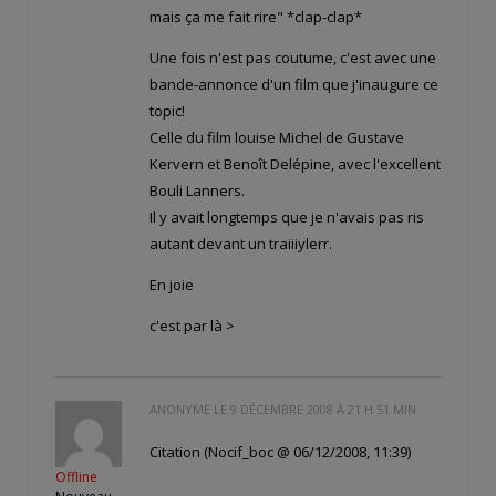
mais ça me fait rire" *clap-clap*
Une fois n'est pas coutume, c'est avec une
bande-annonce d'un film que j'inaugure ce
topic!
Celle du film louise Michel de Gustave
Kervern et Benoît Delépine, avec l'excellent
Bouli Lanners.
Il y avait longtemps que je n'avais pas ris
autant devant un traiiiylerr.
En joie
c'est par là >
ANONYME LE
9 DÉCEMBRE 2008 À 21 H 51 MIN
Citation (Nocif_boc @ 06/12/2008, 11:39)
Offline