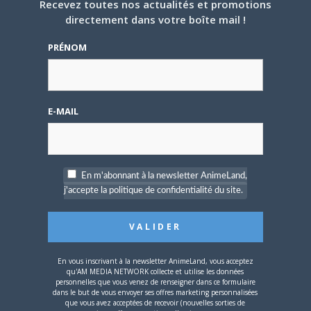
Recevez toutes nos actualités et promotions
Citation (Mirakuruco @ 07/01/2009, 11:25)
directement dans votre boîte mail !
Offline
PRÉNOM
Et voici un clip aux costumes, coupes de
Ancien
cheveux et chorégraphie typique des
★★★★
années 80:
E-MAIL
Ah, non, non, non ! On ne se moque pas de
Dschinghis Khan, ils sont trop forts ces
gars la ! Bon, d'accord, on a le droit, mais
juste un petit peu alors ! Oui vous l'aurez
En m'abonnant à la newsletter AnimeLand,
compris, je suis “fan” d'eux. Et je ne suis
j'accepte la politique de confidentialité du site.
pas le seul puisque
se sont mis a pousser
la chansonette (reprise de
). Ha ha ha !!
(Merci Mirakuruco pour ce rappel
magnifique)
En vous inscrivant à la newsletter AnimeLand, vous acceptez
qu'AM MEDIA NETWORK collecte et utilise les données
Citation (Sharbet @ 11/01/2009, 20:13)
personnelles que vous venez de renseigner dans ce formulaire
dans le but de vous envoyer ses offres marketing personnalisées
que vous avez acceptées de recevoir (nouvelles sorties de
Il est 20h, c'est l'heure