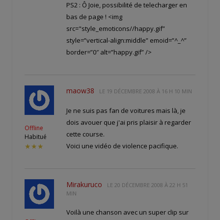
PS2 : Ô Joie, possibilité de telecharger en
bas de page ! <img
src="style_emoticons//happy.gif”
style=”vertical-align:middle” emoid=”^_^”
border=”0″ alt=”happy.gif” />
maow38
LE
19 DÉCEMBRE 2008 À 16 H 10 MIN
Je ne suis pas fan de voitures mais là, je
dois avouer que j'ai pris plaisir à regarder
Offline
cette course.
Habitué
Voici une vidéo de violence pacifique.
★★★
Mirakuruco
LE
20 DÉCEMBRE 2008 À 22 H 51
MIN
Voilà une chanson avec un super clip sur