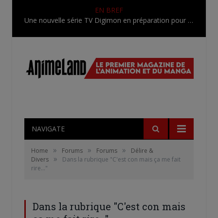
EN BREF
[Entretien] Mokochan : « Lors des prémices du projet, il était déjà demandé de suivre au mieux le manga originel.»
NAVIGATE
»
»
»
Home
Forums
Forums
Délire &
»
Divers
Dans la rubrique "C'est con mais ça me fait
rire…"
Dans la rubrique "C'est con mais