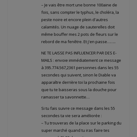
– Je vais être mort une bonne 100aine de
fois, sans compter le typhus, le choléra, la
peste noire et encore plein d'autres
calamités. Un nuage de sauterelles doit
même bouffer mes 2 pots de fleurs sur le
rebord de ma fenêtre. Et j'en passe……..
NE TE LAISSE PAS INFLUENCER PAR DES E-
MAILS : envoie immédiatement ce message
à 395.774.567,2361 personnes dans les 55
secondes qui suivent, sinon le Diable va
apparaître derrière toi la prochaine fois
que tu te baisseras sous la douche pour
ramasser ta savonnette…
Si tu fais suivre ce message dans les 55
secondes ta vie sera améliorée :
– Tu trouveras de la place sur le parking du
super marché quand tu iras faire tes