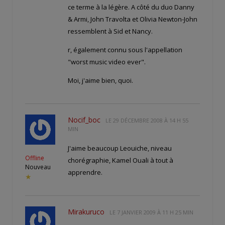
ce terme à la légère. A côté du duo Danny
& Armi, John Travolta et Olivia Newton-John
ressemblent à Sid et Nancy.
r, également connu sous l'appellation
"worst music video ever".
Moi, j'aime bien, quoi.
Nocif_boc
LE
29 DÉCEMBRE 2008 À 14 H 55
MIN
J'aime beaucoup Leouiche, niveau
Offline
chorégraphie, Kamel Ouali à tout à
Nouveau
apprendre.
★
Mirakuruco
LE
7 JANVIER 2009 À 11 H 25 MIN