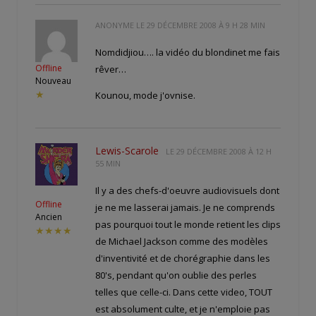
ANONYME LE
29 DÉCEMBRE 2008 À 9 H 28 MIN
Nomdidjiou…. la vidéo du blondinet me fais
Offline
rêver…
Nouveau
★
Kounou, mode j'ovnise.
Lewis-Scarole
LE
29 DÉCEMBRE 2008 À 12 H
55 MIN
Il y a des chefs-d'oeuvre audiovisuels dont
Offline
je ne me lasserai jamais. Je ne comprends
Ancien
pas pourquoi tout le monde retient les clips
★★★★
de Michael Jackson comme des modèles
d'inventivité et de chorégraphie dans les
80's, pendant qu'on oublie des perles
telles que celle-ci. Dans cette video, TOUT
est absolument culte, et je n'emploie pas