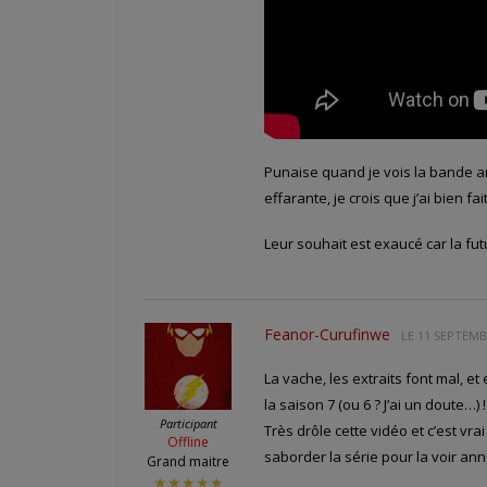
Punaise quand je vois la bande an
effarante, je crois que j’ai bien fait
Leur souhait est exaucé car la fut
Feanor-Curufinwe
LE
11 SEPTEMBR
La vache, les extraits font mal, e
la saison 7 (ou 6 ? J’ai un doute…) !
Participant
Très drôle cette vidéo et c’est v
Offline
saborder la série pour la voir ann
Grand maitre
★★★★★