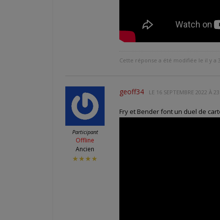
Cette réponse a été modifiée le il y a 
geoff34
LE
16 SEPTEMBRE 2022 À 23
Fry et Bender font un duel de car
Participant
Offline
Ancien
★★★★