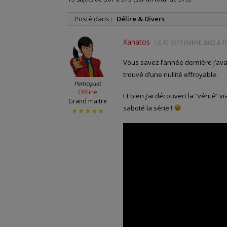
Posté dans :
Délire & Divers
Xanatos
LE
10 SEPTEMBRE 2022 À 1
Vous savez l’année dernière j’av
trouvé d’une nullité effroyable.
Participant
Offline
Et bien j’ai découvert la “vérité” 
Grand maitre
saboté la série !
★★★★★