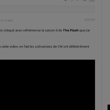
#535253
0 H 19 MIN
ais critiqué avec véhémence la saison 6 de
The Flash
que j’ai
via cette video: en fait les scénaristes de CW ont délibérément