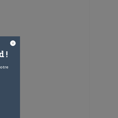
 !
votre