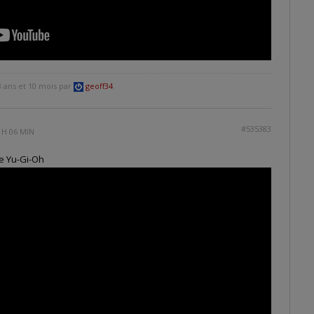
3 ans et 10 mois par
geoff34
.
#535383
 H 06 MIN
te Yu-Gi-Oh