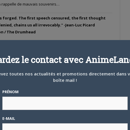
, ça rappelle de mauvais souvenirs…
 is forged. The first speech censured, the first thought
nied, chains us all irrevocably." -Jean-Luc Picard
ion / The Drumhead
ardez le contact avec AnimeLand
#535381
 H 38 MIN
vez toutes nos actualités et promotions directement dans 
itué surtout d’imitation et de parodies de personnage de la pop
boîte mail !
u texte.
PRÉNOM
tomonnaie
E-MAIL