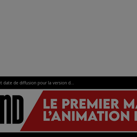
The One Piece : premier trailer et date de diffusion pour la version de WIT Studio !