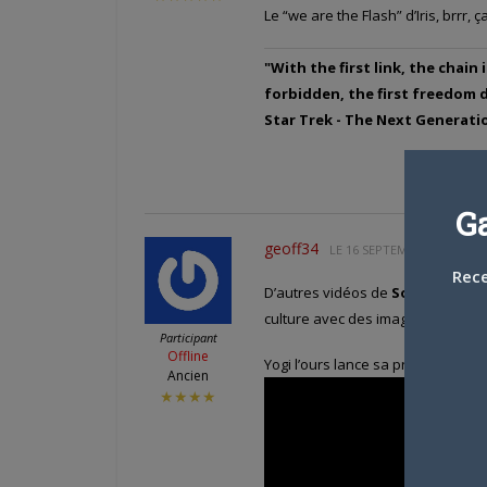
Le “we are the Flash” d’Iris, brrr
"With the first link, the chain
forbidden, the first freedom de
Star Trek - The Next Generat
G
geoff34
LE
16 SEPTEMBRE 2022 À 20
Rece
D’autres vidéos de
Solid jj
, const
culture avec des images fixes et d
Participant
Offline
Yogi l’ours lance sa propre cryp
Ancien
★★★★