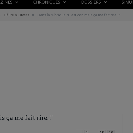
ZINES
CHRONIQUES
DOSSIERS
SIMU
»
»
Délire & Divers
Dans la rubrique "C'est con mais ça me fait rire…"
s ça me fait rire…"
←
1
…
18
19