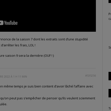
P
c
nonce de la saison 7 dont les extraits sont d’une stupidité
 d’arrêter les frais, LOL !
S
ure saison 9 sera la dernière (OUF ! )
#535256
E 2022 À 1 H 11 MIN
t en même temps je suis bien content d’avoir lâché l’affaire avec
rai qu’on peut pas s’empêcher de penser qu’ils veulent sciemment
ulée.
T