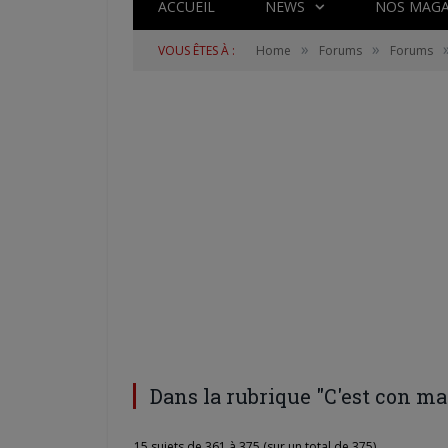
ACCUEIL
NEWS
NOS MAGA
»
»
VOUS ÊTES À :
Home
Forums
Forums
Dans la rubrique "C'est con mai
15 sujets de 361 à 375 (sur un total de 375)