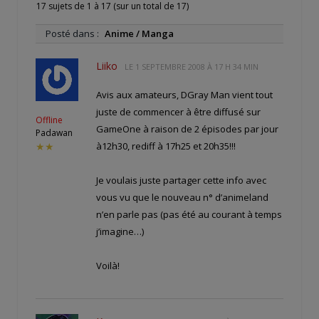
17 sujets de 1 à 17 (sur un total de 17)
Posté dans :
Anime / Manga
Liiko
LE
1 SEPTEMBRE 2008 À 17 H 34 MIN
Avis aux amateurs, DGray Man vient tout
juste de commencer à être diffusé sur
Offline
GameOne à raison de 2 épisodes par jour
Padawan
à12h30, rediff à 17h25 et 20h35!!!
★★
Je voulais juste partager cette info avec
vous vu que le nouveau n° d’animeland
n’en parle pas (pas été au courant à temps
j’imagine…)
Voilà!