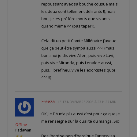
repoussant avec sa bouche cousue mais
les deux sont tellement délirants !), mais
bon, je les préfère morts que vivants
quand même ^^ (pas taper !).
Cela dit un petit Comte Millénaire j’avoue
que ça peut être sympa aussi ^^ ! (mais
bon, moi je dis vive Allen, puis vive Lavi,
puis vive Miranda, puis Lenalee aussi,
puis… bref heu, vive les exorcistes quoi
^^° !!)
Freeza
LE
17 NOVEMBRE 2008 À 23 H 27 MIN
OK, le DA m’a plu aussi c’est pour ça que je
me renseigne sur la qualité du manga, Sic !
Offline
Padawan
Des (bon) seinen d’heroïque Fantasy sa
★★