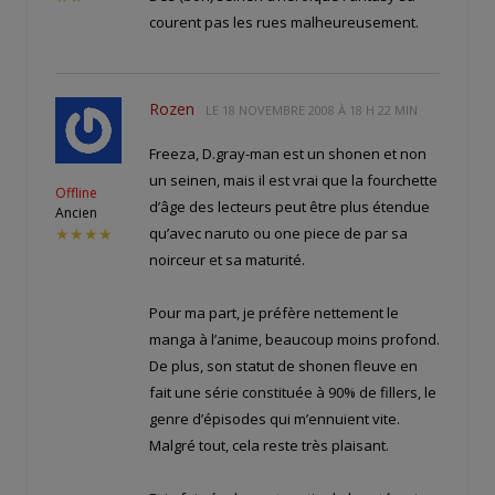
courent pas les rues malheureusement.
Rozen
LE
18 NOVEMBRE 2008 À 18 H 22 MIN
Freeza, D.gray-man est un shonen et non
un seinen, mais il est vrai que la fourchette
Offline
d’âge des lecteurs peut être plus étendue
Ancien
qu’avec naruto ou one piece de par sa
★★★★
noirceur et sa maturité.
Pour ma part, je préfère nettement le
manga à l’anime, beaucoup moins profond.
De plus, son statut de shonen fleuve en
fait une série constituée à 90% de fillers, le
genre d’épisodes qui m’ennuient vite.
Malgré tout, cela reste très plaisant.