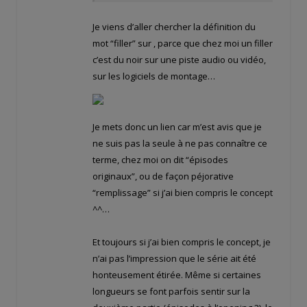
Je viens d’aller chercher la définition du
mot “filler” sur
, parce que chez moi un filler
c’est du noir sur une piste audio ou vidéo,
sur les logiciels de montage…
Je mets donc un lien car m’est avis que je
ne suis pas la seule à ne pas connaître ce
terme, chez moi on dit “épisodes
originaux”, ou de façon péjorative
“remplissage” si j’ai bien compris le concept
^^…
Et toujours si j’ai bien compris le concept, je
n’ai pas l’impression que le série ait été
honteusement étirée. Même si certaines
longueurs se font parfois sentir sur la