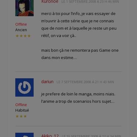
Kuronoe
LE
1 SEPTEMBRE 2008 À 23 H 46 MIN
merci à toi pour l’info, je vais essayer de
m’ouvrir à cette série que je ne connais
Offline
que de nom et à laquelle je reste un peu
Ancien
rétif, on va voir çà..
★★★★
mais bon çà ne remontera pas Game one
dans mon estime…
dariun
LE
7 SEPTEMBRE 2008 À 21 H 43 MIN
je prefere de loin le manga, moins niais.
l’anime a trop de scenarios hors sujet…
Offline
Habitué
★★★
Akiko_12
LE
10 SEPTEMBRE 2008 À 22 H 34 MIN