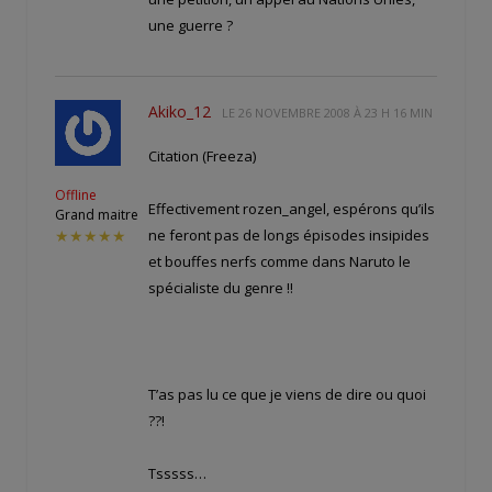
une guerre ?
Akiko_12
LE
26 NOVEMBRE 2008 À 23 H 16 MIN
Citation (Freeza)
Offline
Effectivement rozen_angel, espérons qu’ils
Grand maitre
ne feront pas de longs épisodes insipides
★★★★★
et bouffes nerfs comme dans Naruto le
spécialiste du genre !!
T’as pas lu ce que je viens de dire ou quoi
??!
Tsssss…