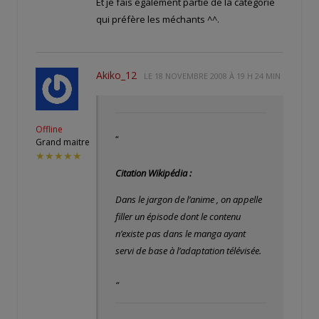
Et je fais également partie de la catégorie
qui préfère les méchants ^^.
Akiko_12
LE
18 NOVEMBRE 2008 À 19 H 24 MIN
Offline
“
Grand maitre
★★★★★
Citation Wikipédia :
Dans le jargon de l’anime , on appelle
filler un épisode dont le contenu
n’existe pas dans le manga ayant
servi de base à l’adaptation télévisée.
“