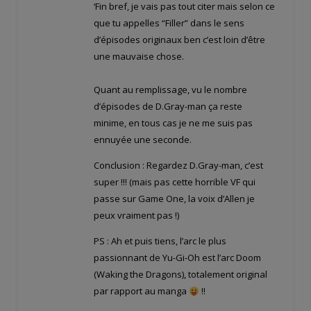
‘Fin bref, je vais pas tout citer mais selon ce
que tu appelles “Filler” dans le sens
d’épisodes originaux ben c’est loin d’être
une mauvaise chose.
Quant au remplissage, vu le nombre
d’épisodes de D.Gray-man ça reste
minime, en tous cas je ne me suis pas
ennuyée une seconde.
Conclusion : Regardez D.Gray-man, c’est
super !!! (mais pas cette horrible VF qui
passe sur Game One, la voix d’Allen je
peux vraiment pas !)
PS : Ah et puis tiens, l’arc le plus
passionnant de Yu-Gi-Oh est l’arc Doom
(Waking the Dragons), totalement original
par rapport au manga
!!