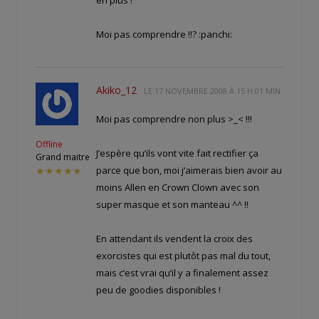
Moi pas comprendre !!? :panchi:
Akiko_12
LE
17 NOVEMBRE 2008 À 15 H 01 MIN
Moi pas comprendre non plus >_< !!!
Offline
J’espère qu’ils vont vite fait rectifier ça
Grand maitre
parce que bon, moi j’aimerais bien avoir au
★★★★★
moins Allen en Crown Clown avec son
super masque et son manteau ^^ !!
En attendant ils vendent la croix des
exorcistes qui est plutôt pas mal du tout,
mais c’est vrai qu’il y a finalement assez
peu de goodies disponibles !