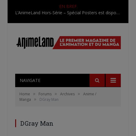
EN BREF
L’AnimeLand Hors-Série – Spécial Posters est disponible !
NAVIGATE
»
»
»
Home
Forums
Archives
Anime /
»
Manga
DGray Man
DGray Man