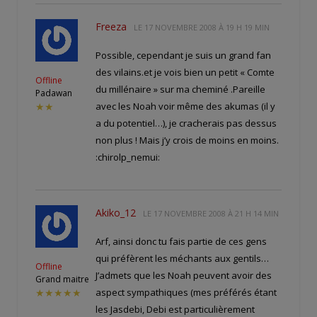
Freeza
LE
17 NOVEMBRE 2008 À 19 H 19 MIN
Possible, cependant je suis un grand fan
des vilains.et je vois bien un petit « Comte
Offline
du millénaire » sur ma cheminé .Pareille
Padawan
avec les Noah voir même des akumas (il y
★★
a du potentiel…), je cracherais pas dessus
non plus ! Mais j’y crois de moins en moins.
:chirolp_nemui:
Akiko_12
LE
17 NOVEMBRE 2008 À 21 H 14 MIN
Arf, ainsi donc tu fais partie de ces gens
qui préfèrent les méchants aux gentils…
Offline
J’admets que les Noah peuvent avoir des
Grand maitre
aspect sympathiques (mes préférés étant
★★★★★
les Jasdebi, Debi est particulièrement