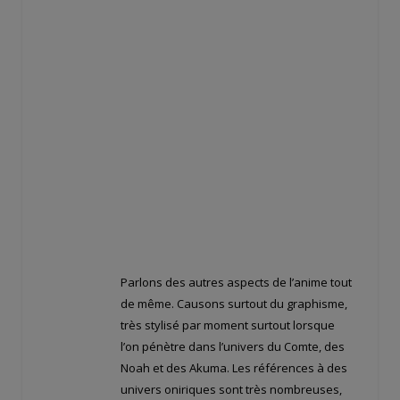
transmettre d’un corps à un autre, ce qui
reviendrait effectivement à dire que les
Noah sont immortels ? Que dire enfin de la
toute dernière forme de l’Innocence de
Lenalee ? Les stigmates quelle présente
aux pieds sont semblables à ceux que
Road et ses comparses portent au front…
Pourquoi ces derniers, censés être
humains à la base, ont-ils des pouvoirs ?
Leurs pouvoirs ont-il de près ou de loin un
rapport quelconque avec l’Innocence ?
Bref, que de questions sans réponses ^^ !
Parlons des autres aspects de l’anime tout
de même. Causons surtout du graphisme,
très stylisé par moment surtout lorsque
l’on pénètre dans l’univers du Comte, des
Noah et des Akuma. Les références à des
univers oniriques sont très nombreuses,