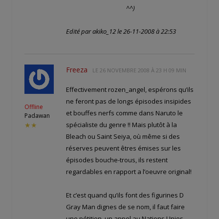
^^)
Edité par akiko_12 le 26-11-2008 à 22:53
Freeza
LE
26 NOVEMBRE 2008 À 23 H 09 MIN
Effectivement rozen_angel, espérons qu’ils
ne feront pas de longs épisodes insipides
Offline
et bouffes nerfs comme dans Naruto le
Padawan
spécialiste du genre !! Mais plutôt à la
★★
Bleach ou Saint Seiya, où même si des
réserves peuvent êtres émises sur les
épisodes bouche-trous, ils restent
regardables en rapport a l’oeuvre original!
Et c’est quand qu’ils font des figurines D
Gray Man dignes de se nom, il faut faire
une pétition, un appel au Nations Unies,