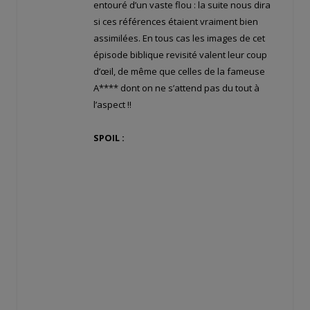
entouré d’un vaste flou : la suite nous dira
si ces références étaient vraiment bien
assimilées. En tous cas les images de cet
épisode biblique revisité valent leur coup
d’œil, de même que celles de la fameuse
A**** dont on ne s’attend pas du tout à
l’aspect !!
SPOIL :
De nombreuses questions restent en
suspens à la fin de la série : les seuls
survivants de l’espèce humaine après le
Déluge étaient-ils les Noah ? De qui
descendent les humains « basiques » que
nous sommes ? (de ces Noah ?) Comment
la mémoire des Noah se transmet-elle ? A
la base, Skin Bolic semblait être un humain
normal ; cette mémoire peut-elle donc se