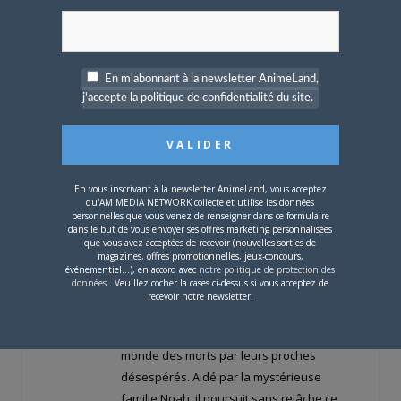
L’histoire se passe fin XIXe et nous conte
les aventures d’Allen Walker, exorciste
engagé dans une organisation nommée «
En m'abonnant à la newsletter AnimeLand,
La Congrégation de l’Ombre » (administrée
j'accepte la politique de confidentialité du site.
par le Vatican), dont la mission est de
combattre les noirs desseins du Comte
Millénaire. Chaque Exorciste possède une
arme personnelle unique conçue à partir
En vous inscrivant à la newsletter AnimeLand, vous acceptez
qu'AM MEDIA NETWORK collecte et utilise les données
de l’Innocence, une matière mystérieuse
personnelles que vous venez de renseigner dans ce formulaire
aux pouvoirs divins dont il existe 109
dans le but de vous envoyer ses offres marketing personnalisées
que vous avez acceptées de recevoir (nouvelles sorties de
fragments éparpillés dans le monde.
magazines, offres promotionnelles, jeux-concours,
événementiel...), en accord avec
notre politique de protection des
données
. Veuillez cocher la cases ci-dessus si vous acceptez de
De son côté, le Comte Millénaire possède
recevoir notre newsletter.
des armes vivantes, les « Akuma », créés à
partir d’âmes humaines rappelées du
monde des morts par leurs proches
désespérés. Aidé par la mystérieuse
famille Noah, il poursuit sans relâche ce