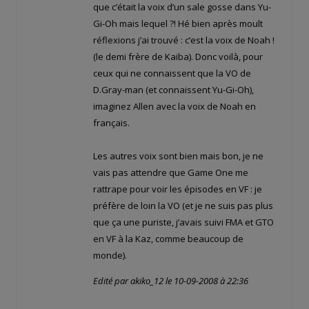
que c’était la voix d’un sale gosse dans Yu-
Gi-Oh mais lequel ?! Hé bien après moult
réflexions j’ai trouvé : c’est la voix de Noah !
(le demi frère de Kaiba). Donc voilà, pour
ceux qui ne connaissent que la VO de
D.Gray-man (et connaissent Yu-Gi-Oh),
imaginez Allen avec la voix de Noah en
français.
Les autres voix sont bien mais bon, je ne
vais pas attendre que Game One me
rattrape pour voir les épisodes en VF : je
préfère de loin la VO (et je ne suis pas plus
que ça une puriste, j’avais suivi FMA et GTO
en VF à la Kaz, comme beaucoup de
monde).
Edité par akiko_12 le 10-09-2008 à 22:36