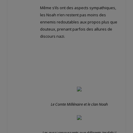
Même s’ils ont des aspects sympathiques,
les Noah n’en restent pas moins des
ennemis redoutables aux propos plus que
douteux, prenant parfois des allures de
discours nazi.
(Notamment lorsque Road explique être
humaine mais vouloir l’éradication de
l’humanité actuelle parce qu’elle la juge
basse, soutenant que les Noah sont une
race supérieure).
Le Comte Millénaire et le clan Noah
Les aussi repoussants que délirants Jasdebi !