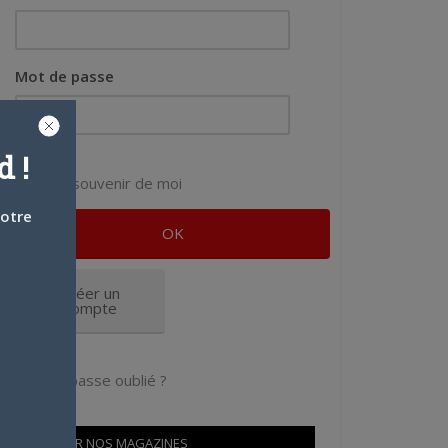
Mot de passe
 !
Se souvenir de moi
votre
Créer un
compte
Mot de passe oublié ?
OÙ TROUVER NOS MAGAZINES