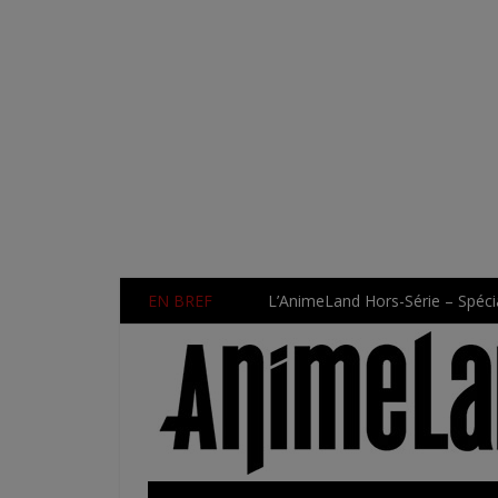
EN BREF
L’AnimeLand Hors-Série – Spécia