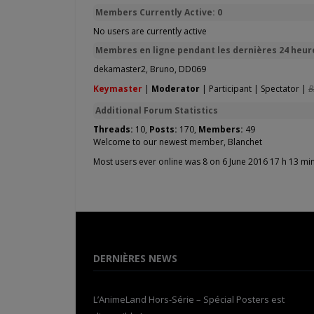
Members Currently Active: 0
No users are currently active
Membres en ligne pendant les dernières 24 heure
dekamaster2
,
Bruno
,
DD069
Keymaster
|
Moderator
|
Participant
|
Spectator
|
B
Additional Forum Statistics
Threads:
10,
Posts:
170,
Members:
49
Welcome to our newest member,
Blanchet
Most users ever online was 8 on 6 June 2016 17 h 13 mi
DERNIÈRES NEWS
L’AnimeLand Hors-Série – Spécial Posters est