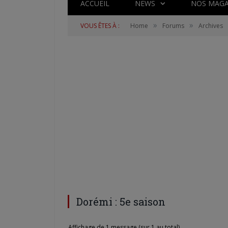
ACCUEIL
NEWS
NOS MAGA
»
»
VOUS ÊTES À :
Home
Forums
Archives
Dorémi : 5e saison
Affichage de 1 message (sur 1 au total)