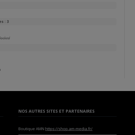
s : 3
locked
n
NOS AUTRES SITES ET PARTENAIRES
Boutique AMN
https://shop.am-media.fr/