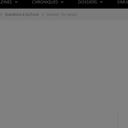
ZINES
CHRONIQUES
DOSSIERS
SIMU
»
»
Questions à GoToon
Dorémi : 5e saison