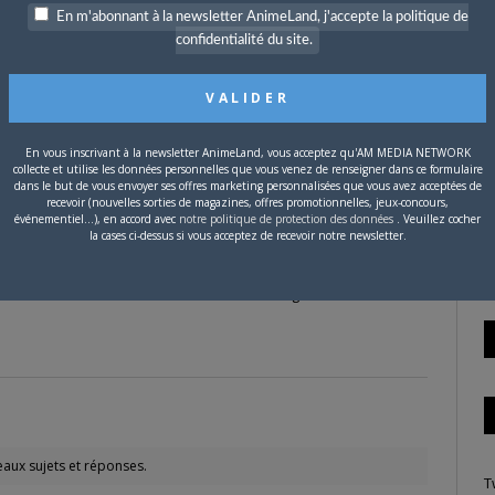
En m'abonnant à la newsletter AnimeLand, j'accepte la politique de
ntinuez comme ça.
confidentialité du site.
P
c
 renseignements précis sur la 5e série de Magical Doremi, mais
fficiel de Toei Animation. Attention, c’est en japonais :
En vous inscrivant à la newsletter AnimeLand, vous acceptez qu'AM MEDIA NETWORK
collecte et utilise les données personnelles que vous venez de renseigner dans ce formulaire
dans le but de vous envoyer ses offres marketing personnalisées que vous avez acceptées de
emi_n/
recevoir (nouvelles sorties de magazines, offres promotionnelles, jeux-concours,
S
événementiel...), en accord avec
notre politique de protection des données
. Veuillez cocher
la cases ci-dessus si vous acceptez de recevoir notre newsletter.
ois pas trop quoi dire comme information tant la question est
’utiliser un moteur de recherche style Yahoo ou Google, on
nt tout un tas de choses sur le Net sur ce genre de série.
aux sujets et réponses.
T