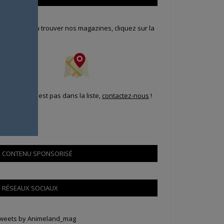
our savoir où trouver nos magazines, cliquez sur la
arte !
i votre ville n'est pas dans la liste,
contactez-nous
!
CONTENU SPONSORISÉ
RÉSEAUX SOCIAUX
weets by Animeland_mag