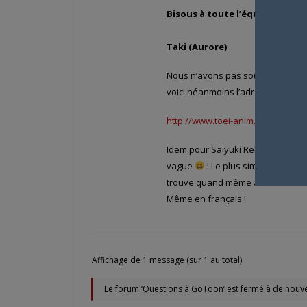
Bisous à toute l’équipe et co
Taki (Aurore)
Nous n’avons pas sous la main de
voici néanmoins l’adresse du site o
http://www.toei-anim.co.jp/tv/dor
Idem pour Saiyuki Reload, je ne v
vague
! Le plus simple, c’est d
trouve quand même assez facileme
Même en français !
Affichage de 1 message (sur 1 au total)
Le forum ‘Questions à GoToon’ est fermé à de nouve