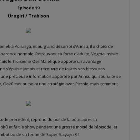
Épisode 19
Uragiri / Trahison
amek à Porunga, et au grand désarroi d’Arinsu, il a choisi de
parence normale. Retrouvant sa force d’adulte, Vegeta insiste
mais le Troisième Oeil Maléfique apporte un avantage
 ne s’épuise jamais et recouvre de toutes ses blessures
une précieuse information apportée par Arinsu qui souhaite se
 Gokû met au point une stratégie avec Piccolo, mais comment
isode précédent, reprend du poil de la bête après la
kû et fait le show pendant une grosse moitié de l’épisode, et
bat ou de sa forme de Super Saiyajin 3 !