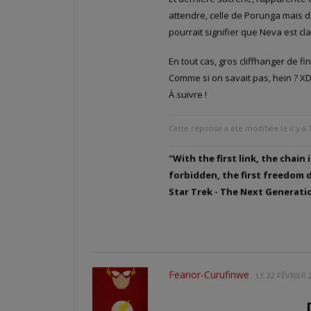
attendre, celle de Porunga mais d
pourrait signifier que Neva est cl
En tout cas, gros cliffhanger de f
Comme si on savait pas, hein ? X
À suivre !
Cette réponse a été modifiée le il y a 
"With the first link, the chain
forbidden, the first freedom de
Star Trek - The Next Generat
Feanor-Curufinwe
LE
22 FÉVRIER 