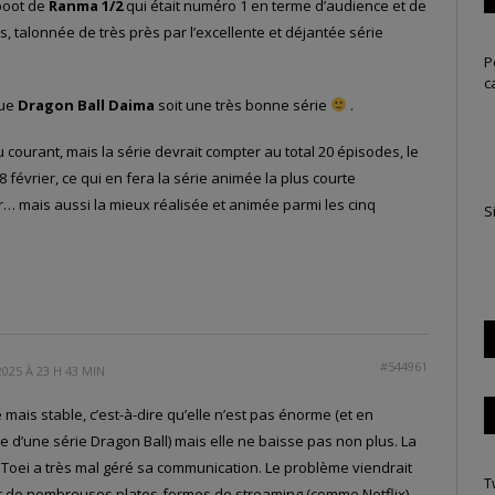
eboot de
Ranma 1/2
qui était numéro 1 en terme d’audience et de
, talonnée de très près par l’excellente et déjantée série
P
c
que
Dragon Ball Daima
soit une très bonne série
.
u courant, mais la série devrait compter au total 20 épisodes, le
 février, ce qui en fera la série animée la plus courte
r… mais aussi la mieux réalisée et animée parmi les cinq
S
#544961
2025 À 23 H 43 MIN
ais stable, c’est-à-dire qu’elle n’est pas énorme (et en
 d’une série Dragon Ball) mais elle ne baisse pas non plus. La
a Toei a très mal géré sa communication. Le problème viendrait
T
ur de nombreuses plates-formes de streaming (comme Netflix)