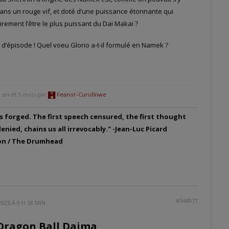
ans un rouge vif, et doté d’une puissance étonnante qui
airement l’être le plus puissant du Dai Makai ?
in d’épisode ! Quel voeu Glorio a-t-il formulé en Namek ?
D
1 an et 5 mois par
Feanor-Curufinwe
.
 is forged. The first speech censured, the first thought
nied, chains us all irrevocably." -Jean-Luc Picard
ion / The Drumhead
#544977
2025 À 0 H 58 MIN
Dragon Ball Daima