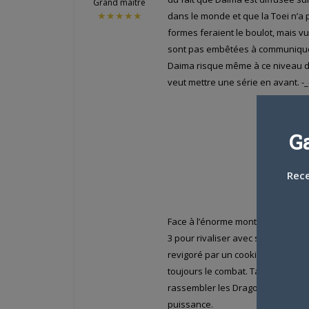
Grand maitre
dans le monde et que la Toei n’a 
★★★★★
formes feraient le boulot, mais vu 
sont pas embêtées à communiquer
Daima risque même à ce niveau d’ê
veut mettre une série en avant. -_
G
Rece
Face à l’énorme montée en puiss
3 pour rivaliser avec son adversa
revigoré par un cookie taille XXL
toujours le combat. Tandis qu’Ari
rassembler les Dragon Ball, Neva
puissance.