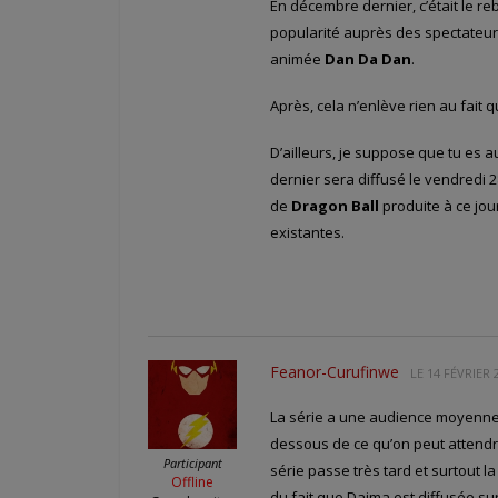
En décembre dernier, c’était le r
popularité auprès des spectateurs
animée
Dan Da Dan
.
Après, cela n’enlève rien au fait 
D’ailleurs, je suppose que tu es a
dernier sera diffusé le vendredi 28
de
Dragon Ball
produite à ce jou
existantes.
Feanor-Curufinwe
LE
14 FÉVRIER 
La série a une audience moyenne m
dessous de ce qu’on peut attendre
Participant
série passe très tard et surtout l
Offline
du fait que Daima est diffusée s