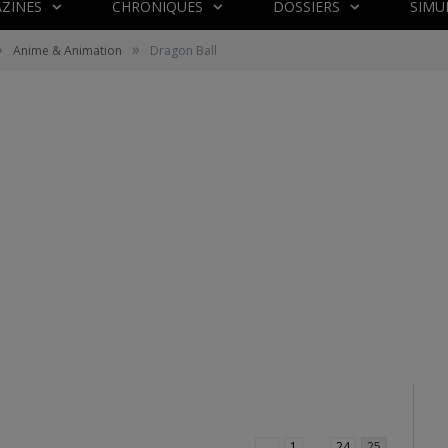
ZINES
CHRONIQUES
DOSSIERS
SIMU
»
»
Anime & Animation
Dragon Ball
←
1
…
24
25