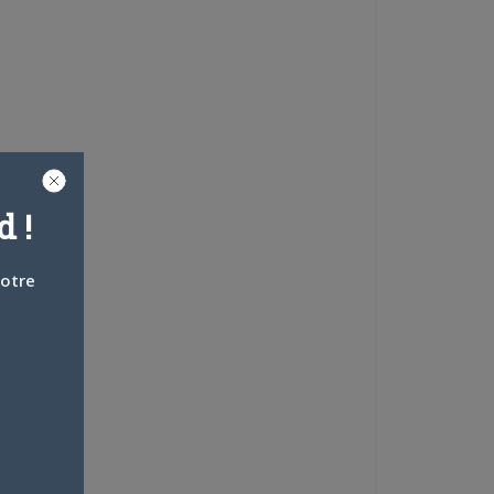
 !
votre