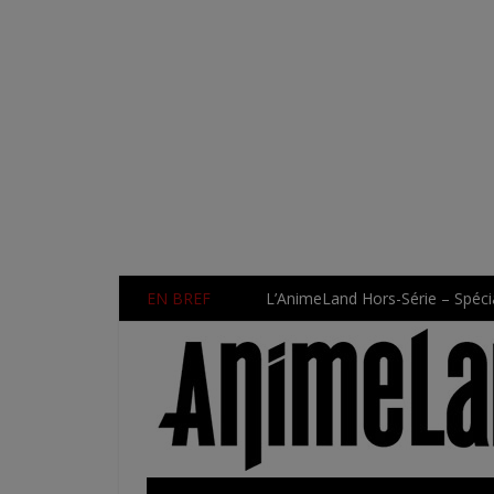
EN BREF
L’AnimeLand Hors-Série – Spécia