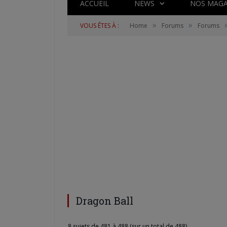
ACCUEIL
NEWS
NOS MAGA
»
»
VOUS ÊTES À :
Home
Forums
Forums
Dragon Ball
8 sujets de 481 à 488 (sur un total de 488)