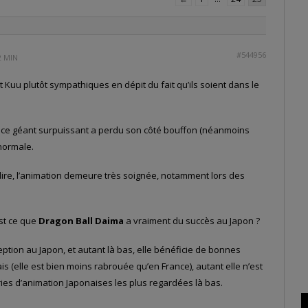
#544956
2 MIN
et Kuu plutôt sympathiques en dépit du fait qu’ils soient dans le
 ce géant surpuissant a perdu son côté bouffon (néanmoins
 normale.
dire, l’animation demeure très soignée, notamment lors des
est ce que
Dragon Ball Daima
a vraiment du succès au Japon ?
ception au Japon, et autant là bas, elle bénéficie de bonnes
is (elle est bien moins rabrouée qu’en France), autant elle n’est
es d’animation Japonaises les plus regardées là bas.