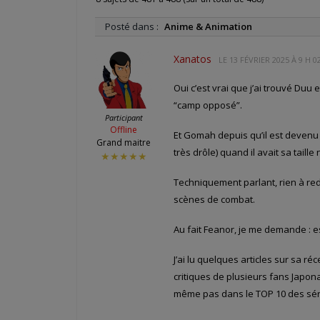
Posté dans :
Anime & Animation
Xanatos
LE
13 FÉVRIER 2025 À 9 H 0
Oui c’est vrai que j’ai trouvé Duu 
“camp opposé”.
Participant
Offline
Et Gomah depuis qu’il est devenu
Grand maitre
très drôle) quand il avait sa taille
★★★★★
Techniquement parlant, rien à re
scènes de combat.
Au fait Feanor, je me demande : 
J’ai lu quelques articles sur sa ré
critiques de plusieurs fans Japona
même pas dans le TOP 10 des séri