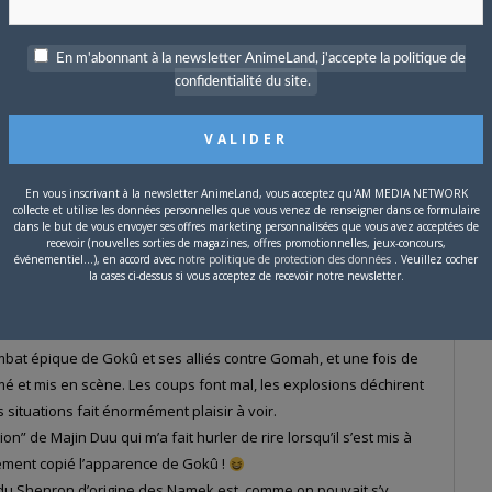
En m'abonnant à la newsletter AnimeLand, j'accepte la politique de
confidentialité du site.
si de toute façon ça va vite se savoir, mais je vois
aima avait bel et bien la volonté d’être un DBGT en plus digeste
 est le Deus ex machina de la série, en utilisant la même
En vous inscrivant à la newsletter AnimeLand, vous acceptez qu'AM MEDIA NETWORK
e booster la puissance du Tamagami N°2 sur Gokû.
collecte et utilise les données personnelles que vous venez de renseigner dans ce formulaire
dans le but de vous envoyer ses offres marketing personnalisées que vous avez acceptées de
recevoir (nouvelles sorties de magazines, offres promotionnelles, jeux-concours,
événementiel...), en accord avec
notre politique de protection des données
. Veuillez cocher
la cases ci-dessus si vous acceptez de recevoir notre newsletter.
ombat épique de Gokû et ses alliés contre Gomah, et une fois de
mé et mis en scène. Les coups font mal, les explosions déchirent
es situations fait énormément plaisir à voir.
on” de Majin Duu qui m’a fait hurler de rire lorsqu’il s’est mis à
alement copié l’apparence de Gokû !
 du Shenron d’origine des Namek est, comme on pouvait s’y