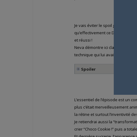
Je vais éviter le spoil gras, même 
qu’effectivement ce Dragon Ball D
et réussi !
Neva démontre ici clairement qu’il
technique qui lui avait permis d
Spoiler
L’essentiel de l’épisode est un c
plus c’était merveilleusement ani
la rétine et surtout l’inventivité d
Je retiendrai aussi la “transformati
crier “Choco Cookie !” puis a tot
Et dernière sucrerie, l’apparence