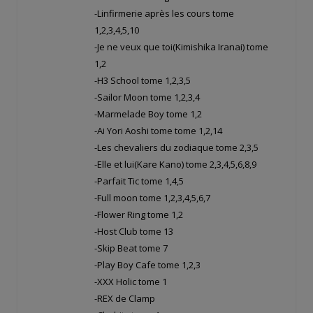
-Linfirmerie après les cours tome
1,2,3,4,5,10
-Je ne veux que toi(Kimishika Iranai) tome
1,2
-H3 School tome 1,2,3,5
-Sailor Moon tome 1,2,3,4
-Marmelade Boy tome 1,2
-Ai Yori Aoshi tome tome 1,2,14
-Les chevaliers du zodiaque tome 2,3,5
-Elle et lui(Kare Kano) tome 2,3,4,5,6,8,9
-Parfait Tic tome 1,4,5
-Full moon tome 1,2,3,4,5,6,7
-Flower Ring tome 1,2
-Host Club tome 13
-Skip Beat tome 7
-Play Boy Cafe tome 1,2,3
-XXX Holic tome 1
-REX de Clamp