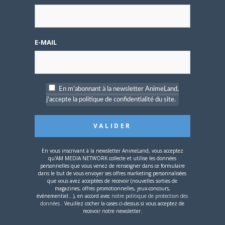
Additional Forum Statistics
Threads:
10,
Posts:
170,
Members:
49
Welcome to our newest member,
Blanchet
Most users ever online was 8 on 6 June 2016 17 h 13 min
E-MAIL
En m'abonnant à la newsletter AnimeLand,
j'accepte la politique de confidentialité du site.
Nom d'utilisateur ou adresse e-mail
En vous inscrivant à la newsletter AnimeLand, vous acceptez
Mot de passe
qu'AM MEDIA NETWORK collecte et utilise les données
personnelles que vous venez de renseigner dans ce formulaire
dans le but de vous envoyer ses offres marketing personnalisées
que vous avez acceptées de recevoir (nouvelles sorties de
magazines, offres promotionnelles, jeux-concours,
événementiel...), en accord avec
notre politique de protection des
données
. Veuillez cocher la cases ci-dessus si vous acceptez de
recevoir notre newsletter.