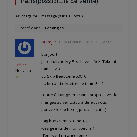
Paris(possibilité de vente)
Affichage de 1 message (sur 1 au total)
Posté dans :
Echanges
oneejie
LE
28 FÉVRIER 2010 À 17 H 58 MIN
Bonjour!
Je recherche My First Love d'Aoki Tokomi
Offline
tome 1,2,3
Nouveau
ou Skip Beat tome 5,9,10
★
ou Ma petite Maitresse tome 3,4,5
contre échange(en mains propre) avec les
mangas suivants:(ou à défaut vous
pouvez les acheter, prix à discuter)
-Big bang vénus tome 1,2,3
-Les géants de mon coeurs 1
-Tout sauf un ange tome 1