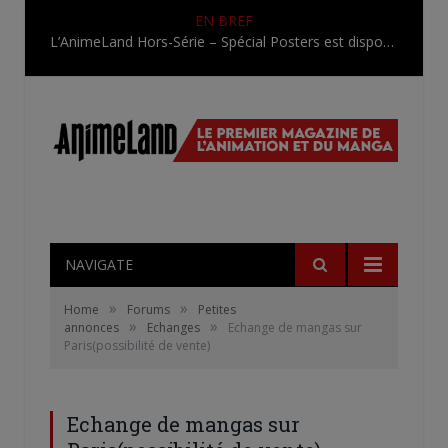
EN BREF
L’AnimeLand Hors-Série – Spécial Posters est disponible !
NAVIGATE
»
»
Home
Forums
Petites
»
»
annonces
Echanges
Echange de mangas sur
Paris(possibilité de vente)
Echange de mangas sur