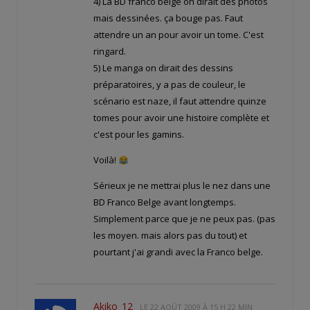
4) La BD franco belge on dirait des photos
mais dessinées. ça bouge pas. Faut
attendre un an pour avoir un tome. C'est
ringard.
5) Le manga on dirait des dessins
préparatoires, y a pas de couleur, le
scénario est naze, il faut attendre quinze
tomes pour avoir une histoire complète et
c'est pour les gamins.
Voilà!
Sérieux je ne mettrai plus le nez dans une
BD Franco Belge avant longtemps.
Simplement parce que je ne peux pas. (pas
les moyen. mais alors pas du tout) et
pourtant j'ai grandi avec la Franco belge.
Akiko_12
LE
22 AOÛT 2009 À 15 H 22 MIN