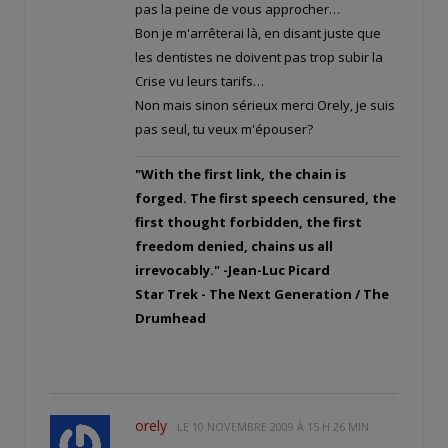
pas la peine de vous approcher…
Bon je m'arrêterai là, en disant juste que
les dentistes ne doivent pas trop subir la
Crise vu leurs tarifs…
Non mais sinon sérieux merci Orely, je suis
pas seul, tu veux m'épouser?
"With the first link, the chain is
forged. The first speech censured, the
first thought forbidden, the first
freedom denied, chains us all
irrevocably." -Jean-Luc Picard
Star Trek - The Next Generation / The
Drumhead
orely
LE
10 NOVEMBRE 2009 À 15 H 26 MIN