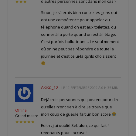
d'autres personnes sont dans mon cas ?
★★★
Sinon, je râlerais bien contre les gens qui
ont une compétence pour appeler au
téléphone quand on est aux toilettes, ou
sonner à la porte quand on est à l'étage.
C'est parfois hallucinant… Le seul moment
où on ne peut pas répondre de toute la
journée et c'est celui-là qu'ils choisissent
Akiko_12
LE
19 SEPTEMBRE 2009 À 0 H 35 MIN
Déjà trois personnes qui postent pour dire
qu'elles n'ont rien à dire, je trouve que
Offline
mon coup de gueule fait un bon score
Grand maitre
★★★★★
Edith : j'ai oublié Sebulon, ce qui fait 4
revenants pour l'occase !