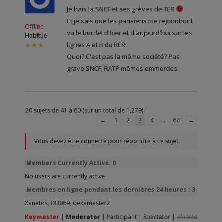
Je hais la SNCF et ses grèves de TER
Et je sais que les parisiens me rejoindront
Offline
vu le bordel d'hier et d'aujourd'hui sur les
Habitué
lignes A et B du RER.
★★★
Quoi? C'est pas la même société? Pas
grave SNCF, RATP mêmes emmerdes.
20 sujets de 41 à 60 (sur un total de 1,279)
←
1
2
3
4
…
64
→
Vous devez être connecté pour répondre à ce sujet.
Members Currently Active: 0
No users are currently active
Membres en ligne pendant les dernières 24 heures : 3
Xanatos
,
DD069
,
dekamaster2
Keymaster
|
Moderator
|
Participant
|
Spectator
|
Blocked