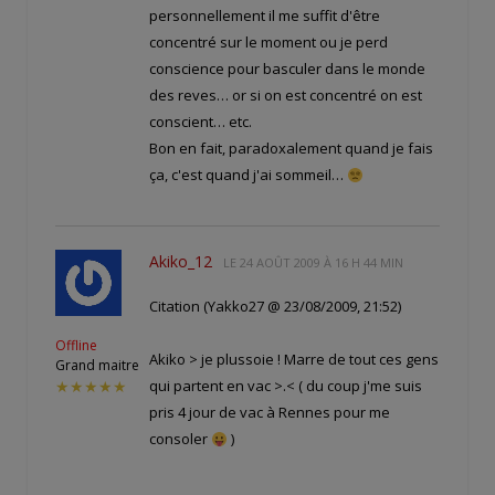
personnellement il me suffit d'être
concentré sur le moment ou je perd
conscience pour basculer dans le monde
des reves… or si on est concentré on est
conscient… etc.
Bon en fait, paradoxalement quand je fais
ça, c'est quand j'ai sommeil…
Akiko_12
LE
24 AOÛT 2009 À 16 H 44 MIN
Citation (Yakko27 @ 23/08/2009, 21:52)
Offline
Akiko > je plussoie ! Marre de tout ces gens
Grand maitre
qui partent en vac >.< ( du coup j'me suis
★★★★★
pris 4 jour de vac à Rennes pour me
consoler
)