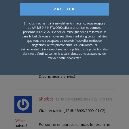
C'est aussi étonnant vu qu'il y a eu pas mal
de sorties manga/DVD ces dernières
En vous inscrivant à la newsletter AnimeLand, vous acceptez
semaines. Il y a donc des trucs à dire.
qu'AM MEDIA NETWORK collecte et utilise les données
(Personne n'a parlé du dernier One Piece,
personnelles que vous venez de renseigner dans ce formulaire
dans le but de vous envoyer ses offres marketing personnalisées
ce qui n'est quand même pas bien loin du
que vous avez acceptées de recevoir (nouvelles sorties de
sacrilège! Moi non plus c'est vrai…)
magazines, offres promotionnelles, jeux-concours,
événementiel...), en accord avec
notre politique de protection des
données
. Veuillez cocher la cases ci-dessus si vous acceptez de
Donc voilà. De mon côté, vie pas super
recevoir notre newsletter.
over the top en ce moment => pas envie de
parler (en tout cas pas de choses légères.
Disons moins envie.)
Sharbet
LE
18 SEPTEMBRE 2009 À 22 H 49 MIN
Citation (akiko_12 @ 18/09/2009, 01:02)
Offline
Personne en particulier mais le forum ne
Habitué