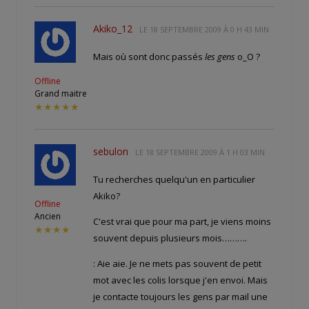
Akiko_12
LE
18 SEPTEMBRE 2009 À 0 H 43 MIN
Mais où sont donc passés
les gens
o_O ?
Offline
Grand maitre
★★★★★
sebulon
LE
18 SEPTEMBRE 2009 À 1 H 03 MIN
Tu recherches quelqu'un en particulier
Akiko?
Offline
Ancien
C'est vrai que pour ma part, je viens moins
★★★★
souvent depuis plusieurs mois……….
: Aie aie. Je ne mets pas souvent de petit
mot avec les colis lorsque j'en envoi. Mais
je contacte toujours les gens par mail une