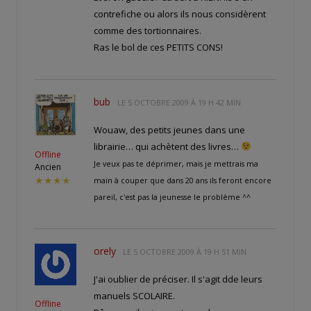
contrefiche ou alors ils nous considèrent
comme des tortionnaires.
Ras le bol de ces PETITS CONS!
bub
LE
5 OCTOBRE 2009 À 19 H 42 MIN
Wouaw, des petits jeunes dans une
librairie… qui achètent des livres…
Offline
Je veux pas te déprimer, mais je mettrais ma
Ancien
★★★★
main à couper que dans 20 ans ils feront encore
pareil, c'est pas la jeunesse le problème ^^
orely
LE
5 OCTOBRE 2009 À 19 H 51 MIN
J'ai oublier de préciser. Il s'agit dde leurs
manuels SCOLAIRE.
Offline