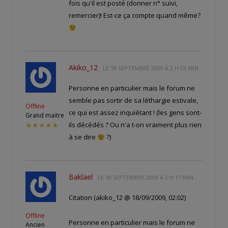
fois qu'il est posté (donner n° suivi,
remercier)! Est-ce ça compte quand même?
Akiko_12
LE
18 SEPTEMBRE 2009 À 2 H 02 MIN
Personne en particulier mais le forum ne
semble pas sortir de sa léthargie estivale,
Offline
ce qui est assez inquiétant ! (les gens sont-
Grand maitre
ils décédés ? Ou n'a t-on vraiment plus rien
★★★★★
à se dire
?)
Baklael
LE
18 SEPTEMBRE 2009 À 3 H 17 MIN
Citation (akiko_12 @ 18/09/2009, 02:02)
Offline
Personne en particulier mais le forum ne
Ancien