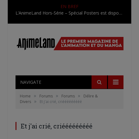
EN BREF
L’AnimeLand Hors-Série – Spécial Posters est disponible !
NAVIGATE
»
»
»
Home
Forums
Forums
Délire &
»
Divers
Et j'ai crié, criééééééééé
Et j'ai crié, criééééééééé