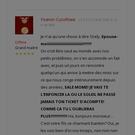
Feanor-Curufinwe
LE
9 OCTOBRE 2009 À 19
H 40 MIN
Je n'ai qu'une chose à dire Orely,
Epouse-
Offline
moiiiiiiiiiiiiiiiiiiiiiiiiiiiiii!!!!!!!
Grand maitre
On croit être seul au monde avec nos
★★★★★
petits problêmes, on s'en accomode on fait
avec, et puis un jours on rencontre
quelqu'un qui arrive à mettre des mots sur
ce qui nous ronge intérieurement depuis
des années,
SALE MOME! JE VAIS TE
L'ENFONCER LA OU LE SOLEIL NE PASSE
JAMAIS TON TICKET D'ACOMPTE!
COMME CA TU L'OUBLIERAS
PLUS!!!!!!!!!!!!!!
Ha, bonjours monsieur…
C'est votre fils ce charmant bambin? Oui, je
les vois bien d'ici vos triceps, non non non