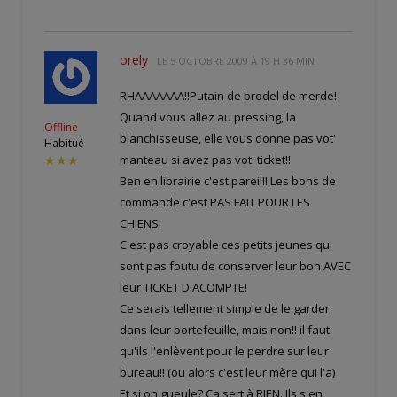
orely
LE
5 OCTOBRE 2009 À 19 H 36 MIN
RHAAAAAAA!!Putain de brodel de merde!
Quand vous allez au pressing, la
Offline
blanchisseuse, elle vous donne pas vot'
Habitué
manteau si avez pas vot' ticket!!
★★★
Ben en librairie c'est pareil!! Les bons de
commande c'est PAS FAIT POUR LES
CHIENS!
C'est pas croyable ces petits jeunes qui
sont pas foutu de conserver leur bon AVEC
leur TICKET D'ACOMPTE!
Ce serais tellement simple de le garder
dans leur portefeuille, mais non!! il faut
qu'ils l'enlèvent pour le perdre sur leur
bureau!! (ou alors c'est leur mère qui l'a)
Et si on gueule? Ca sert à RIEN. Ils s'en