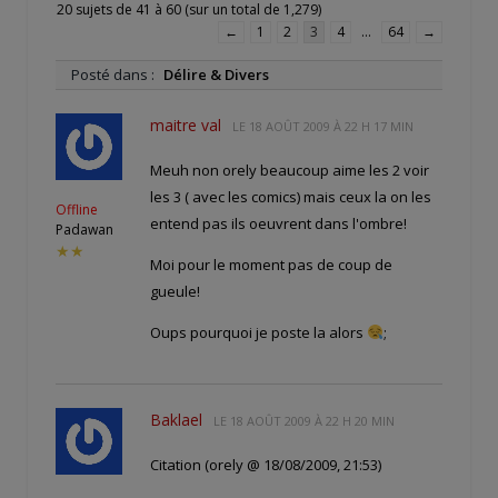
20 sujets de 41 à 60 (sur un total de 1,279)
←
1
2
3
4
…
64
→
Posté dans :
Délire & Divers
maitre val
LE
18 AOÛT 2009 À 22 H 17 MIN
Meuh non orely beaucoup aime les 2 voir
les 3 ( avec les comics) mais ceux la on les
Offline
entend pas ils oeuvrent dans l'ombre!
Padawan
★★
Moi pour le moment pas de coup de
gueule!
Oups pourquoi je poste la alors
;
Baklael
LE
18 AOÛT 2009 À 22 H 20 MIN
Citation (orely @ 18/08/2009, 21:53)