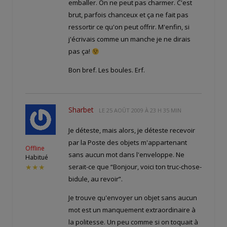
emballer. On ne peut pas charmer. C'est
brut, parfois chanceux et ça ne fait pas
ressortir ce qu'on peut offrir. M'enfin, si
j'écrivais comme un manche je ne dirais
pas ça!
Bon bref. Les boules. Erf.
Sharbet
LE
25 AOÛT 2009 À 23 H 35 MIN
Je déteste, mais alors, je déteste recevoir
par la Poste des objets m'appartenant
Offline
sans aucun mot dans l'enveloppe. Ne
Habitué
serait-ce que “Bonjour, voici ton truc-chose-
★★★
bidule, au revoir”.
Je trouve qu'envoyer un objet sans aucun
mot est un manquement extraordinaire à
la politesse. Un peu comme si on toquait à