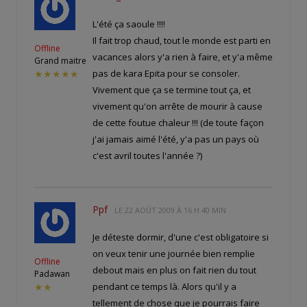
L'été ça saoule !!!!
Il fait trop chaud, tout le monde est parti en
Offline
vacances alors y'a rien à faire, et y'a même
Grand maitre
pas de kara Epita pour se consoler.
★★★★★
Vivement que ça se termine tout ça, et
vivement qu'on arrête de mourir à cause
de cette foutue chaleur !!! (de toute façon
j'ai jamais aimé l'été, y'a pas un pays où
c'est avril toutes l'année ?)
Ppf
LE
22 AOÛT 2009 À 16 H 40 MIN
Je déteste dormir, d'une c'est obligatoire si
on veux tenir une journée bien remplie
Offline
debout mais en plus on fait rien du tout
Padawan
pendant ce temps là. Alors qu'il y a
★★
tellement de chose que je pourrais faire