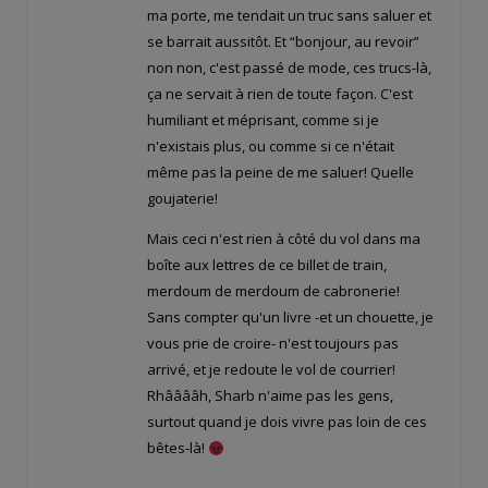
ma porte, me tendait un truc sans saluer et
se barrait aussitôt. Et “bonjour, au revoir”
non non, c'est passé de mode, ces trucs-là,
ça ne servait à rien de toute façon. C'est
humiliant et méprisant, comme si je
n'existais plus, ou comme si ce n'était
même pas la peine de me saluer! Quelle
goujaterie!
Mais ceci n'est rien à côté du vol dans ma
boîte aux lettres de ce billet de train,
merdoum de merdoum de cabronerie!
Sans compter qu'un livre -et un chouette, je
vous prie de croire- n'est toujours pas
arrivé, et je redoute le vol de courrier!
Rhââââh, Sharb n'aime pas les gens,
surtout quand je dois vivre pas loin de ces
bêtes-là!