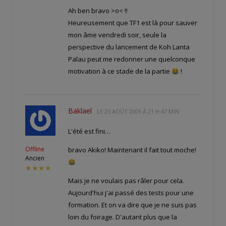
Ah ben bravo >o< !!
Heureusement que TF1 est là pour sauver
mon âme vendredi soir, seule la
perspective du lancement de Koh Lanta
Palau peut me redonner une quelconque
motivation à ce stade de la partie
!
Baklael
LE
25 AOÛT 2009 À 21 H 47 MIN
L'été est fini…
Offline
bravo Akiko! Maintenant il fait tout moche!
Ancien
★★★★
Mais je ne voulais pas râler pour cela.
Aujourd'hui j'ai passé des tests pour une
formation. Et on va dire que je ne suis pas
loin du foirage. D'autant plus que la