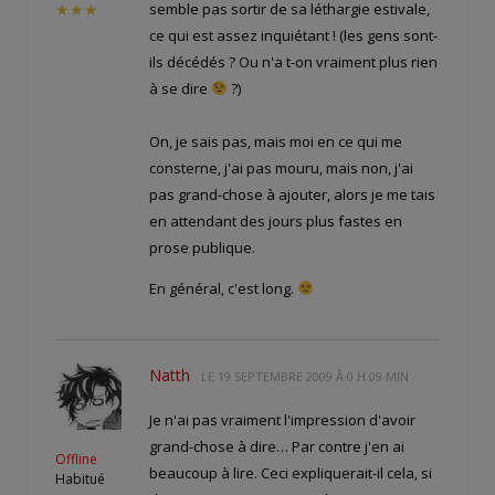
semble pas sortir de sa léthargie estivale,
★★★
ce qui est assez inquiétant ! (les gens sont-
ils décédés ? Ou n'a t-on vraiment plus rien
à se dire
?)
On, je sais pas, mais moi en ce qui me
consterne, j'ai pas mouru, mais non, j'ai
pas grand-chose à ajouter, alors je me tais
en attendant des jours plus fastes en
prose publique.
En général, c'est long.
Natth
LE
19 SEPTEMBRE 2009 À 0 H 09 MIN
Je n'ai pas vraiment l'impression d'avoir
grand-chose à dire… Par contre j'en ai
Offline
beaucoup à lire. Ceci expliquerait-il cela, si
Habitué