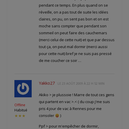
pendant ce temps. En plus quand on se
réveille, on a pas tout de suite les idées
claires, on pu, on sent pas bon et on est
moche sans compter que pendant son
sommeil on peut faire des cauchemars
(merci celui de cette nuit) et que par dessus
tout ça, on peut mal dormir (merci aussi
pour cette nuit) bref je ne suis pas pressé
de me coucher ce soir …
Yakko27
LE
23 AOÛT 2009 À 22 H 52 MIN
Akiko > je plussoie ! Marre de tout ces gens
qui partent en vac >.< ( du coup j'me suis
Offline
pris 4 jour de vac à Rennes pour me
Habitué
consoler
)
★★★
Ppf > pour m'empêcher de dormir,