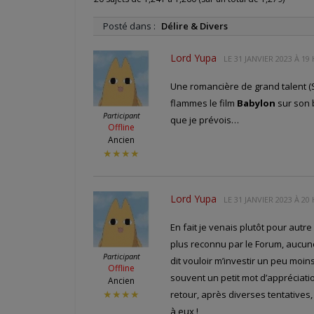
Posté dans :
Délire & Divers
Lord Yupa
LE
31 JANVIER 2023 À 19
Une romancière de grand talent 
flammes le film
Babylon
sur son 
Participant
que je prévois…
Offline
Ancien
★★★★
Lord Yupa
LE
31 JANVIER 2023 À 20
En fait je venais plutôt pour aut
plus reconnu par le Forum, aucune 
Participant
dit vouloir m’investir un peu moins 
Offline
souvent un petit mot d’appréciati
Ancien
retour, après diverses tentatives
★★★★
à eux !