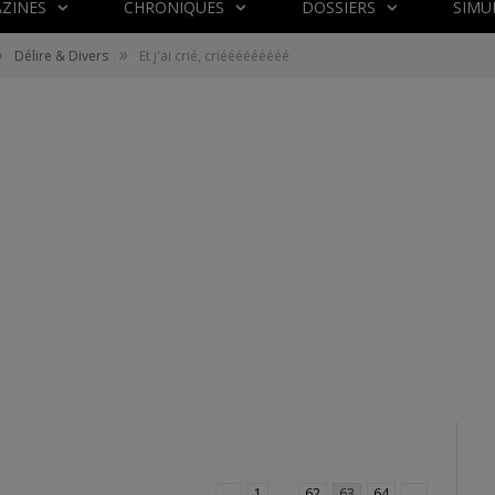
ZINES
CHRONIQUES
DOSSIERS
SIMU
»
»
Délire & Divers
Et j'ai crié, criééééééééé
←
1
…
62
63
64
→