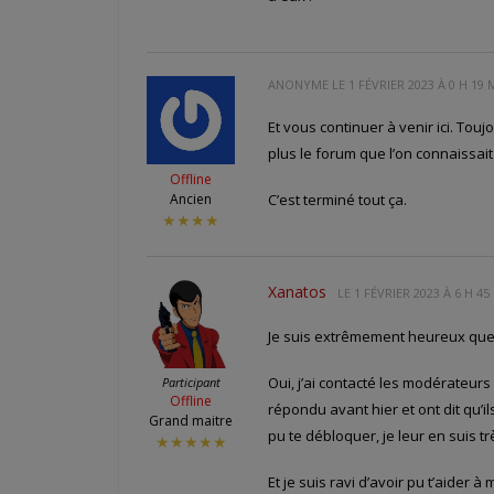
ANONYME LE
1 FÉVRIER 2023 À 0 H 19 
Et vous continuer à venir ici. Touj
plus le forum que l’on connaissait
Offline
Ancien
C’est terminé tout ça.
★★★★
Xanatos
LE
1 FÉVRIER 2023 À 6 H 45
Je suis extrêmement heureux que 
Oui, j’ai contacté les modérateurs
Participant
Offline
répondu avant hier et ont dit qu’il
Grand maitre
pu te débloquer, je leur en suis t
★★★★★
Et je suis ravi d’avoir pu t’aider 