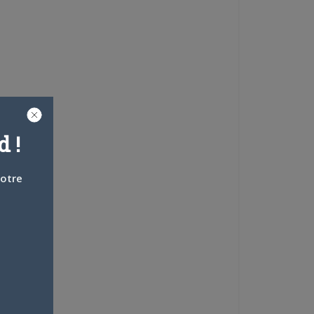
 !
votre