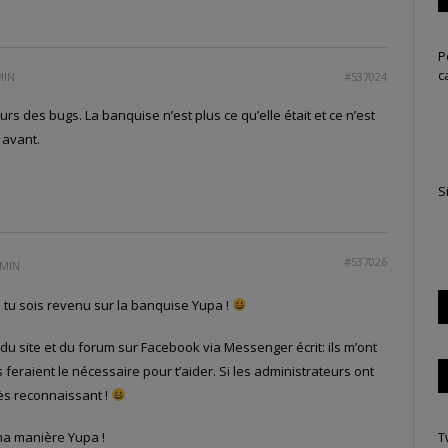
P
c
MIN
#537024
ours des bugs. La banquise n’est plus ce qu’elle était et ce n’est
 avant.
S
#537026
 MIN
tu sois revenu sur la banquise Yupa !
 du site et du forum sur Facebook via Messenger écrit: ils m’ont
s feraient le nécessaire pour t’aider. Si les administrateurs ont
rès reconnaissant !
à ma manière Yupa !
T