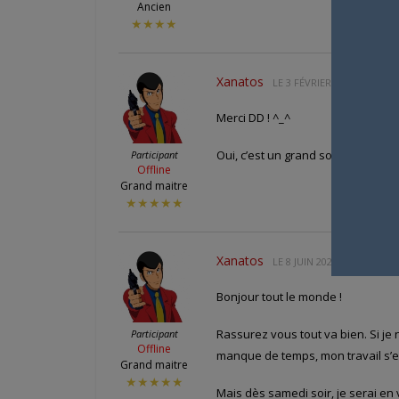
Ancien
★★★★
Xanatos
LE
3 FÉVRIER 2023 À 21 H 3
Merci DD ! ^_^
Oui, c’est un grand soulagement 
Participant
Offline
Grand maitre
★★★★★
Xanatos
LE
8 JUIN 2023 À 13 H 11 M
Bonjour tout le monde !
Rassurez vous tout va bien. Si je
Participant
Offline
manque de temps, mon travail s’e
Grand maitre
★★★★★
Mais dès samedi soir, je serai en 