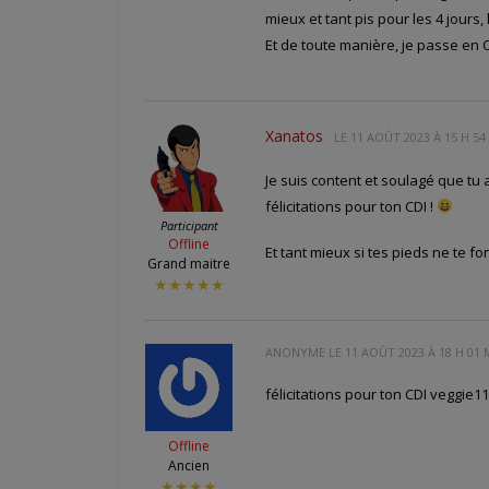
mieux et tant pis pour les 4 jours
Et de toute manière, je passe en
Xanatos
LE
11 AOÛT 2023 À 15 H 54
Je suis content et soulagé que tu 
félicitations pour ton CDI !
Participant
Offline
Et tant mieux si tes pieds ne te fo
Grand maitre
★★★★★
ANONYME LE
11 AOÛT 2023 À 18 H 01 
félicitations pour ton CDI veggie1
Offline
Ancien
★★★★