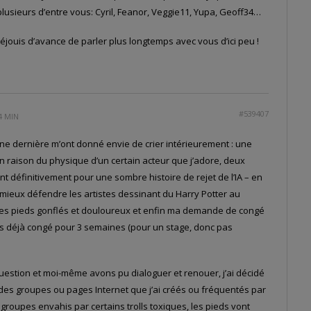
plusieurs d’entre vous: Cyril, Feanor, Veggie11, Yupa, Geoff34…
 réjouis d’avance de parler plus longtemps avec vous d’ici peu !
#539407
4 MIN
e dernière m’ont donné envie de crier intérieurement : une
 raison du physique d’un certain acteur que j’adore, deux
t définitivement pour une sombre histoire de rejet de l’IA – en
ait mieux défendre les artistes dessinant du Harry Potter au
des pieds gonflés et douloureux et enfin ma demande de congé
is déjà congé pour 3 semaines (pour un stage, donc pas
uestion et moi-même avons pu dialoguer et renouer, j’ai décidé
es groupes ou pages Internet que j’ai créés ou fréquentés par
groupes envahis par certains trolls toxiques, les pieds vont