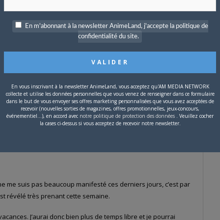
En m'abonnant à la newsletter AnimeLand, j'accepte la politique de
confidentialité du site.
#537068
0 MIN
pour moi !
En vous inscrivant à la newsletter AnimeLand, vous acceptez qu'AM MEDIA NETWORK
collecte et utilise les données personnelles que vous venez de renseigner dans ce formulaire
dans le but de vous envoyer ses offres marketing personnalisées que vous avez acceptées de
recevoir (nouvelles sorties de magazines, offres promotionnelles, jeux-concours,
événementiel...), en accord avec
notre politique de protection des données
. Veuillez cocher
la cases ci-dessus si vous acceptez de recevoir notre newsletter.
#538598
IN
 ne me suis pas beaucoup manifesté ces derniers jours, c’est par
st révélé très prenant cette semaine.
vacances. J’aurai donc bien plus de temps libre et je pourrai