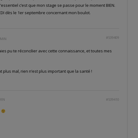
, l’essentiel c’est que mon stage se passe pour le moment BIEN.
 CDI dès le 1er septembre concernant mon boulot.
#539409
 MIN
aies pu te réconcilier avec cette connaissance, et toutes mes
nt plus mal, rien n’est plus important que la santé !
MIN
#539410
1