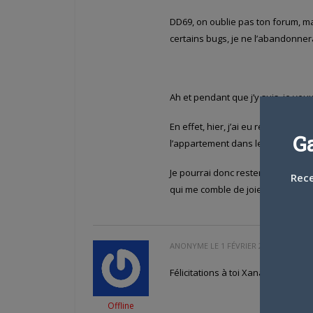
DD69, on oublie pas ton forum, m
certains bugs, je ne l’abandonner
Ah et pendant que j’y suis, je veux
En effet, hier, j’ai eu rendez vou
G
l’appartement dans lequel je vis et
Je pourrai donc rester dans mon 
Rece
qui me comble de joie !
ANONYME LE
1 FÉVRIER 2023 À 10 H 21
Félicitations à toi Xanatos. Quell
Offline