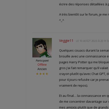
écrire des réponses détaillées à 
A très bientôt sur le forum, je me
^_^
Veggie11
LE
10 AOÛT 2023 À 20 H 5
Quelques couacs durant la semain
brouille avec une connaissance en
Participant
pages Harry Potter qui me bloquen
Offline
gros j’ai fait remarquer qu’il val
Ancien
crayon plutôt qu’avec Chat GPT, 
★★★★
pour 4 jours refusée car je prena
vraiment de repos).
Et au final… la connaissance en q
de me concentrer davantage sur d
mes ami(e)s plutôt que de grands 