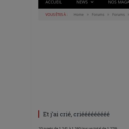
ACCUEIL
NEWS
NOS MAGA
»
»
VOUS ÊTES À :
Home
Forums
Forums
Et j'ai crié, criééééééééé
20 sujets de 1,241 à 1,260 (sur un total de 1,279)