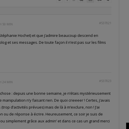
#537021
 H 50 MIN
(Stéphanie Hochet) et que j’admire beaucoup descend en
blog et ses messages. De toute façon il n’est pas sur les films
#537023
 H 24 MIN
re chose : depuis une bonne semaine, je n’étais mystérieusement
manipulation n’y faisant rien. De quoi crieeeer ! Certes, j’avais
(trop d’activités prévues) mais de là à m’exclure, non ! J’ai
on ou de réponse à écrire. Heureusement, ce soir je suis de
, ou simplement grâce aux admin’ et dans ce cas un grand merci