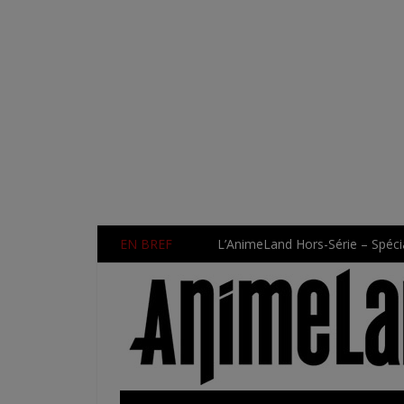
EN BREF
L’AnimeLand Hors-Série – Spécia