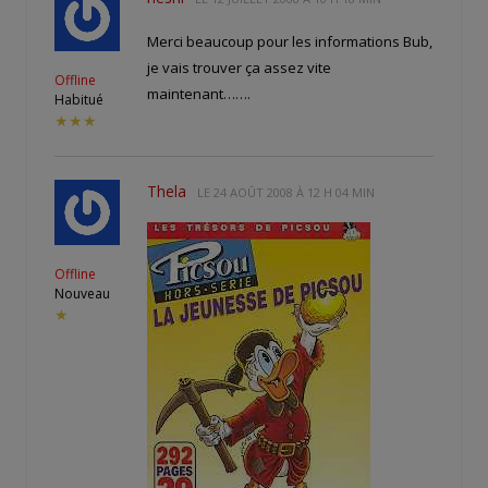
Merci beaucoup pour les informations Bub,
je vais trouver ça assez vite
Offline
maintenant…….
Habitué
★★★
Thela
LE
24 AOÛT 2008 À 12 H 04 MIN
Offline
Nouveau
★