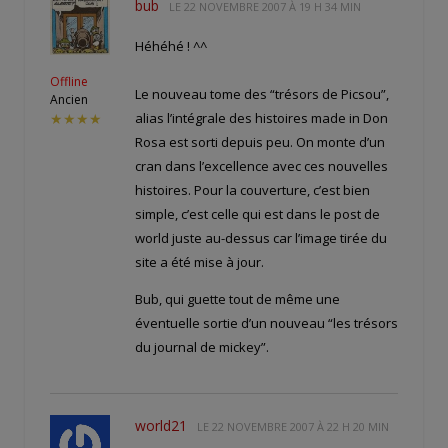
bub
LE
22 NOVEMBRE 2007 À 19 H 34 MIN
Héhéhé ! ^^
Offline
Le nouveau tome des “trésors de Picsou”,
Ancien
alias l’intégrale des histoires made in Don
★★★★
Rosa est sorti depuis peu. On monte d’un
cran dans l’excellence avec ces nouvelles
histoires. Pour la couverture, c’est bien
simple, c’est celle qui est dans le post de
world juste au-dessus car l’image tirée du
site a été mise à jour.
Bub, qui guette tout de même une
éventuelle sortie d’un nouveau “les trésors
du journal de mickey”.
world21
LE
22 NOVEMBRE 2007 À 22 H 20 MIN