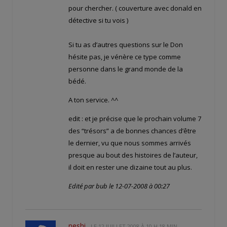
pour chercher. ( couverture avec donald en
détective si tu vois )
Si tu as d’autres questions sur le Don
hésite pas, je vénère ce type comme
personne dans le grand monde de la
bédé.
A ton service. ^^
edit : et je précise que le prochain volume 7
des “trésors” a de bonnes chances d’être
le dernier, vu que nous sommes arrivés
presque au bout des histoires de l’auteur,
il doit en rester une dizaine tout au plus.
Edité par bub le 12-07-2008 à 00:27
neshi
LE
12 JUILLET 2008 À 10 H 18 MIN