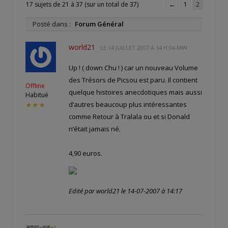
17 sujets de 21 à 37 (sur un total de 37)
←
1
2
Posté dans :
Forum Général
world21
LE
14 JUILLET 2007 À 14 H 04 MIN
Up ! ( down Chu ! ) car un nouveau Volume
des Trésors de Picsou est paru. Il contient
Offline
quelque histoires anecdotiques mais aussi
Habitué
d’autres beaucoup plus intéressantes
★★★
comme Retour à Tralala ou et si Donald
n’était jamais né.
4,90 euros.
Edité par world21 le 14-07-2007 à 14:17