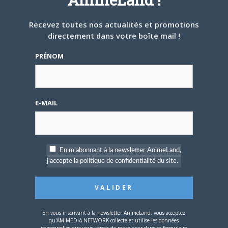
bub
LE
12 JUILLET 2008 À 0 H 20 MIN
Recevez toutes nos actualités et promotions
Citation (neshi)
directement dans votre boîte mail !
Offline
Par contre quelqu’un aurait il les
PRÉNOM
Ancien
références de ces recueils des histoires de
★★★★
Don Rosa? Ca fait quelques temps que
j’essaie de mettre la main dessus sans
E-MAIL
résultats……et j’en ai marre de ressortir
mes vieux Picsou Magazine pour trouver
les histoires de Rosa ^^ (je l’ai fait il y a
quelques jours, je peux dire qu’il y avait
En m'abonnant à la newsletter AnimeLand,
pas mal de magazines par terre
).
j'accepte la politique de confidentialité du site.
Pour les références, comme il s’agit de
hors série de picsou mag’, je te renvois aux
liens donnés plus haut à KP.
En vous inscrivant à la newsletter AnimeLand, vous acceptez
Citation (neshi)
qu'AM MEDIA NETWORK collecte et utilise les données