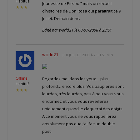
Habitué
Jeunesse de Picsou ” mais un recueil
★★★
d’histoires de Don Rosa qui paraitrait ce 9
Juillet. Demain donc.
Edité par world21 le 08-07-2008 à 23:51
world21
LE
8 JUILLET 2008 À 23 H 50 MIN
Offline
Regardez moi dans les yeux… plus
Habitué
profond… encore plus. Vos paupières sont
★★★
lourdes, très lourdes, peu à peu vous vous
endormez et vous vous réveillerez
uniquement quand je claquerai des doigts.
A ce moment vous ne vous rappellerez
absolument pas que j’ai fait un double
post.