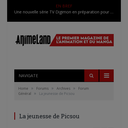
EN BREF
Une nouvelle série TV Digimon en préparation pour 2027
NAVIGATE
»
»
»
Home
Forums
Archives
Forum
»
Général
La jeunesse de Picsou
La jeunesse de Picsou