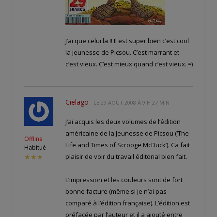
J’ai que celui la !! Il est super bien c’est cool
la jeunesse de Picsou. C’est marrant et
c’est vieux. C’est mieux quand c’est vieux. =)
Cielago
LE
29 AOÛT 2008 À 9 H 27 MIN
J’ai acquis les deux volumes de l’édition
américaine de la Jeunesse de Picsou (‘The
Offline
Life and Times of Scrooge McDuck’). Ca fait
Habitué
plaisir de voir du travail éditorial bien fait.
★★★
L’impression et les couleurs sont de fort
bonne facture (même si je n’ai pas
comparé à l’édition française). L’édition est
préfacée par l’auteur et il a ajouté entre