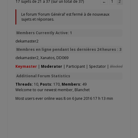
17 sujets de 21 à 37 (sur un total de 37)
←
1
2
Le forum ‘Forum Général’ est fermé à de nouveaux
sujets et réponses.
Members Currently Active: 1
dekamaster2
Membres en ligne pendant les dernières 24 heures : 3
dekamaster2
,
Xanatos
,
DD069
Keymaster
|
Moderator
|
Participant
|
Spectator
|
Blocked
Additional Forum Statistics
Threads:
10,
Posts:
170,
Members:
49
Welcome to our newest member,
Blanchet
Most users ever online was 8 on 6 June 2016 17 h 13 min