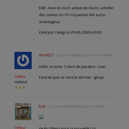
Edit : Avec le cours actuel de l’euro, acheter
des comics en VO n’a jamais été aussi
avantageux.
Edité par Cielago le 29-08-2008 à 09:30
world21
LE
30 NOVEMBRE 2008 À 19 H 44 MIN
Hello, le tome 7 vient de paraitre. :cow:
Offline
Il parait que ce sera le dernier. :gloup:
Habitué
★★★
bub
LE
30 NOVEMBRE 2008 À 21 H 00 MIN
Offline
Yeah ! Merci pour la nouvelle ! ^^