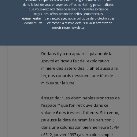
personnelles que vous venez de renseigner dans ce formulaire
dans le but de vous envoyer ses offres marketing personnalisées
Tiens Bub, toi qui est un quasi expert en
que vous avez acceptées de recevoir (nouvelles sorties de
magazines, offres promotionnelles, jeux-concours,
Rosa, est ce que tu te rappelles du nom de
événementiel...), en accord avec
notre politique de protection des
données
. Veuillez cocher la cases ci-dessus si vous acceptez de
l’histoire où le coffre de Picsou part sur un
recevoir notre newsletter.
astéroïde et où nos canards font la
rencontre d’une espèce d’E.T particulière?
Dedans il y a un appareil qui annule la
gravité et Picsou fait de l’exploitation
minière des astéroïdes…..ah et aussi à la
fin, nos canards dessinent une tête de
mickey sur la lune.
Il s’agit de : “Les Abominables Monstres de
l’espace !” que l’on retrouve dans ce
volume 6 des trésors d’ailleurs. Si tu veux,
j’ai aussi la date de première parution (
dans une colorisation bien meilleure ) : PM
n°312, janvier 1997 ça sera plus simple