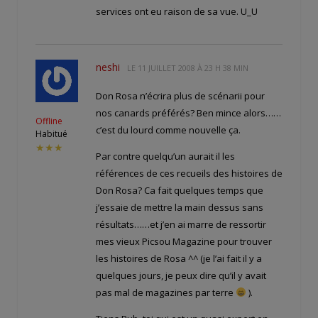
services ont eu raison de sa vue. U_U
neshi
LE
11 JUILLET 2008 À 23 H 38 MIN
Don Rosa n’écrira plus de scénarii pour
nos canards préférés? Ben mince alors……
Offline
c’est du lourd comme nouvelle ça.
Habitué
★★★
Par contre quelqu’un aurait il les
références de ces recueils des histoires de
Don Rosa? Ca fait quelques temps que
j’essaie de mettre la main dessus sans
résultats……et j’en ai marre de ressortir
mes vieux Picsou Magazine pour trouver
les histoires de Rosa ^^ (je l’ai fait il y a
quelques jours, je peux dire qu’il y avait
pas mal de magazines par terre
).