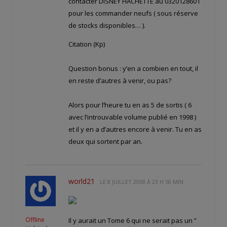
contacter DISNEY HACHETTE au 0320128601
pour les commander neufs ( sous réserve
de stocks disponibles… ).
Citation (Kp)
Question bonus : y’en a combien en tout, il
en reste d’autres à venir, ou pas?
Alors pour l’heure tu en as 5 de sortis ( 6
avec l’introuvable volume publié en 1998 )
et il y en a d’autres encore à venir. Tu en as
deux qui sortent par an.
world21
LE
8 JUILLET 2008 À 23 H 50 MIN
Offline
Il y aurait un Tome 6 qui ne serait pas un ”