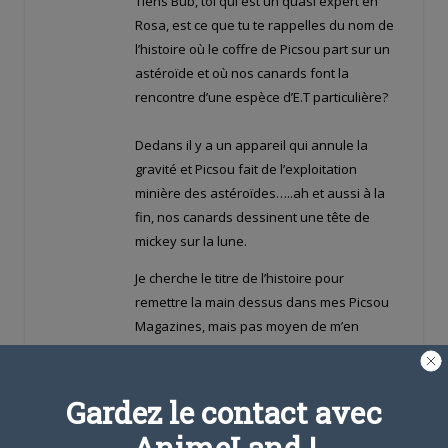
Tiens Bub, toi qui est un quasi expert en
Rosa, est ce que tu te rappelles du nom de
l’histoire où le coffre de Picsou part sur un
astéroïde et où nos canards font la
rencontre d’une espèce d’E.T particulière?
Dedans il y a un appareil qui annule la
gravité et Picsou fait de l’exploitation
minière des astéroïdes…..ah et aussi à la
fin, nos canards dessinent une tête de
mickey sur la lune.
Je cherche le titre de l’histoire pour
remettre la main dessus dans mes Picsou
Magazines, mais pas moyen de m’en
souvenir.
Edité par neshi le 11-07-2008 à 23:41
Gardez le contact avec
AnimeLand !