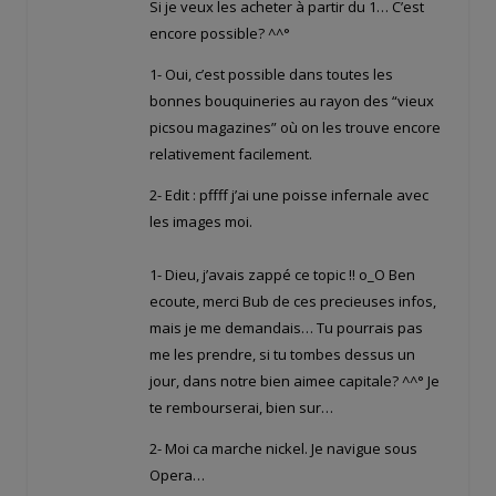
Si je veux les acheter à partir du 1… C’est
encore possible? ^^°
1- Oui, c’est possible dans toutes les
bonnes bouquineries au rayon des “vieux
picsou magazines” où on les trouve encore
relativement facilement.
2- Edit : pffff j’ai une poisse infernale avec
les images moi.
1- Dieu, j’avais zappé ce topic !! o_O Ben
ecoute, merci Bub de ces precieuses infos,
mais je me demandais… Tu pourrais pas
me les prendre, si tu tombes dessus un
jour, dans notre bien aimee capitale? ^^° Je
te rembourserai, bien sur…
2- Moi ca marche nickel. Je navigue sous
Opera…