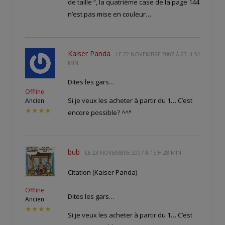
de taille “, la quatrième case de la page 144
n’est pas mise en couleur…
Kaiser Panda
LE
22 NOVEMBRE 2007 À 23 H 54
MIN
Dites les gars…
Offline
Si je veux les acheter à partir du 1… C’est
Ancien
★★★★
encore possible? ^^°
bub
LE
23 NOVEMBRE 2007 À 15 H 28 MIN
Citation (Kaiser Panda)
Offline
Dites les gars…
Ancien
★★★★
Si je veux les acheter à partir du 1… C’est