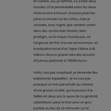
En somme, oui, je l’affirme, il y a bien deux
mondes. Et la perméabilité entre les deux
reste encore à trouver. J’irai pas jouer les
pères la morale sur les riches, mais je
constate, avec regret, que certains vivent
dans des cercles bien fermés, bien
protégés, où le risque n’existe pas, où
l’angoisse de finir à la rue est inconnue, où
le préjudice moral d’un Tapie s’élève à 45
millions d’euros quand celui des accusés
d’Outreau plafonne à 100000 euros.
Voilà, c’est pas compliqué, je demande des
traitements équitables : je ne vois pas
pourquoi un mec parachuté au sommet
d’une grosse société, qui la pousse à la
faillite en deux ans à cause de sa gestionb
calamiteuse, peut se tirer avec un gros
pactole au lieu de se retrouver sur le