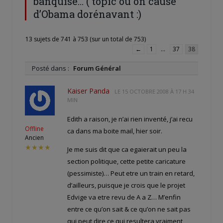
banquise… ( topic où on cause
d’Obama dorénavant :)
13 sujets de 741 à 753 (sur un total de 753)
←
1
…
37
38
Posté dans :
Forum Général
Kaiser Panda
LE
15 OCTOBRE 2008 À 17 H 34
MIN
Edith a raison, je n’ai rien inventé, j’ai recu
Offline
ca dans ma boite mail, hier soir.
Ancien
★★★★
Je me suis dit que ca egaierait un peu la
section politique, cette petite caricature
(pessimiste)… Peut etre un train en retard,
d’ailleurs, puisque je crois que le projet
Edvige va etre revu de A a Z… M’enfin
entre ce qu’on sait & ce qu’on ne sait pas
qui peut dire ce qui resultera vraiment,