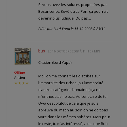
Si vous avez les soluces proposées par
Besancenot, Bové ou Le Pen, ça pourrait
devenir plus ludique. Ou pas…
Edité par Lord Yupa le 15-10-2008 à 23:31
bub
LE
16 OCTOBRE 2008 À 11 H 37 MIN
Citation (Lord Yupa)
Offline
Moi, on me connaît, les diatribes sur
Ancien
l’immoralité des riches (ou l’immoralité
★★★★
d’autres catégories humaines) ça ne
m’enthousiasme pas. Au contraire de toi
Owa c’est plutôt de cela que je suis
abreuvé du matin au soir, on ne doit pas
vivre dans les mêmes sphères. Mais pour
le reste, tu m’as intéressé, ainsi que Bub