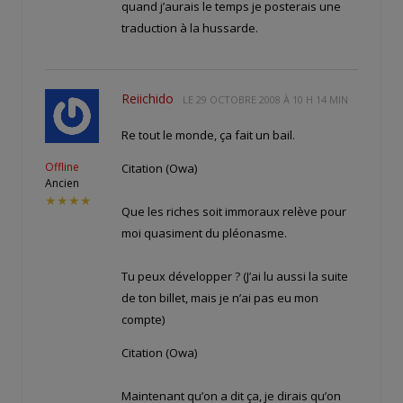
quand j’aurais le temps je posterais une
traduction à la hussarde.
Reiichido
LE
29 OCTOBRE 2008 À 10 H 14 MIN
Re tout le monde, ça fait un bail.
Offline
Citation (Owa)
Ancien
★★★★
Que les riches soit immoraux relève pour
moi quasiment du pléonasme.
Tu peux développer ? (J’ai lu aussi la suite
de ton billet, mais je n’ai pas eu mon
compte)
Citation (Owa)
Maintenant qu’on a dit ça, je dirais qu’on