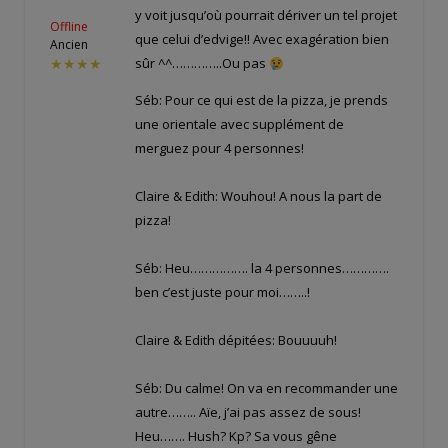
y voit jusqu’où pourrait dériver un tel projet
Offline
que celui d’edvige!! Avec exagération bien
Ancien
sûr ^^…………..Ou pas
★★★★
Séb: Pour ce qui est de la pizza, je prends
une orientale avec supplément de
merguez pour 4 personnes!
Claire & Edith: Wouhou! A nous la part de
pizza!
Séb: Heu……………. la 4 personnes………….
ben c’est juste pour moi……..!
Claire & Edith dépitées: Bouuuuh!
Séb: Du calme! On va en recommander une
autre…….. Aïe, j’ai pas assez de sous!
Heu……. Hush? Kp? Sa vous gêne