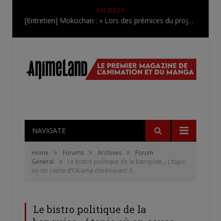
EN BREF
[Entretien] Mokochan : « Lors des prémices du projet, il était déjà demandé de suivre au mieux le manga originel.»
NAVIGATE
»
»
»
Home
Forums
Archives
Forum
»
Général
Le bistro politique de la banquise… ( topic
où on cause d’Obama dorénavant :)
Le bistro politique de la