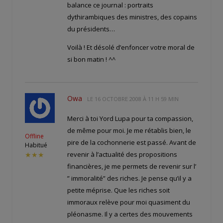
balance ce journal : portraits
dythirambiques des ministres, des copains
du présidents…
Voilà ! Et désolé d’enfoncer votre moral de
si bon matin ! ^^
Owa
LE
16 OCTOBRE 2008 À 11 H 59 MIN
Merci à toi Yord Lupa pour ta compassion,
de même pour moi. Je me rétablis bien, le
Offline
pire de la cochonnerie est passé. Avant de
Habitué
revenir à l’actualité des propositions
★★★
financières, je me permets de revenir sur l’
” immoralité” des riches. Je pense qu’il y a
petite méprise. Que les riches soit
immoraux relève pour moi quasiment du
pléonasme. Il y a certes des mouvements