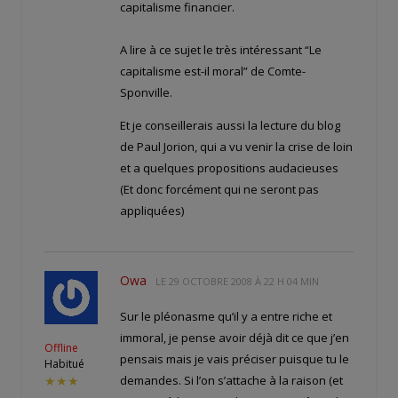
capitalisme financier.
A lire à ce sujet le très intéressant “Le
capitalisme est-il moral” de Comte-
Sponville.
Et je conseillerais aussi la lecture du blog
de Paul Jorion, qui a vu venir la crise de loin
et a quelques propositions audacieuses
(Et donc forcément qui ne seront pas
appliquées)
Owa
LE
29 OCTOBRE 2008 À 22 H 04 MIN
Sur le pléonasme qu’il y a entre riche et
immoral, je pense avoir déjà dit ce que j’en
Offline
pensais mais je vais préciser puisque tu le
Habitué
demandes. Si l’on s’attache à la raison (et
★★★