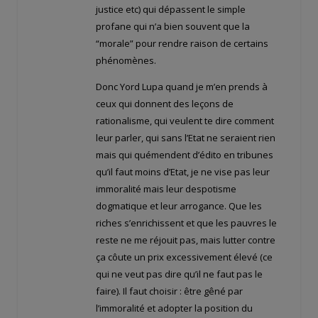
justice etc) qui dépassent le simple
profane qui n’a bien souvent que la
“morale” pour rendre raison de certains
phénomènes.
Donc Yord Lupa quand je m’en prends à
ceux qui donnent des leçons de
rationalisme, qui veulent te dire comment
leur parler, qui sans l’Etat ne seraient rien
mais qui quémendent d’édito en tribunes
qu’il faut moins d’Etat, je ne vise pas leur
immoralité mais leur despotisme
dogmatique et leur arrogance. Que les
riches s’enrichissent et que les pauvres le
reste ne me réjouit pas, mais lutter contre
ça côute un prix excessivement élevé (ce
qui ne veut pas dire qu’il ne faut pas le
faire). Il faut choisir : être gêné par
l’immoralité et adopter la position du