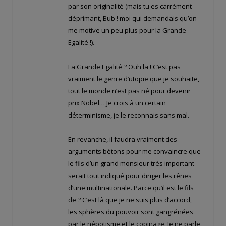
par son originalité (mais tu es carrément
déprimant, Bub ! moi qui demandais qu’on
me motive un peu plus pour la Grande
Egalité !).
La Grande Egalité ? Ouh la ! C’est pas
vraiment le genre d’utopie que je souhaite,
tout le monde n’est pas né pour devenir
prix Nobel… Je crois à un certain
déterminisme, je le reconnais sans mal.
En revanche, il faudra vraiment des
arguments bétons pour me convaincre que
le fils d’un grand monsieur très important
serait tout indiqué pour diriger les rênes
d’une multinationale. Parce qu’il est le fils
de ? C’est là que je ne suis plus d’accord,
les sphères du pouvoir sont gangrénées
par le népotisme et le copinage. Je ne parle