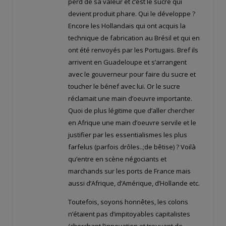
perd de sa valeur et c’est le sucre qui
devient produit phare. Qui le développe ?
Encore les Hollandais qui ont acquis la
technique de fabrication au Brésil et qui en
ont été renvoyés par les Portugais. Bref ils
arrivent en Guadeloupe et s’arrangent
avec le gouverneur pour faire du sucre et
toucher le bénef avec lui. Or le sucre
réclamait une main d’oeuvre importante.
Quoi de plus légitime que d’aller chercher
en Afrique une main d’oeuvre servile et le
justifier par les essentialismes les plus
farfelus (parfois drôles..;de bêtise) ? Voilà
qu’entre en scène négociants et
marchands sur les ports de France mais
aussi d’Afrique, d’Amérique, d’Hollande etc.
Toutefois, soyons honnêtes, les colons
n’étaient pas d’impitoyables capitalistes
(cherchant l’innovation et trouvant de