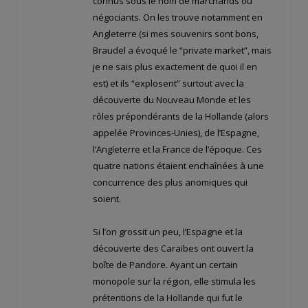
connus sous le nom de marchands ou
négociants. On les trouve notamment en
Angleterre (si mes souvenirs sont bons,
Braudel a évoqué le “private market”, mais
je ne sais plus exactement de quoi il en
est) et ils “explosent” surtout avec la
découverte du Nouveau Monde et les
rôles prépondérants de la Hollande (alors
appelée Provinces-Unies), de l’Espagne,
l’Angleterre et la France de l’époque. Ces
quatre nations étaient enchaînées à une
concurrence des plus anomiques qui
soient.
Si l’on grossit un peu, l’Espagne et la
découverte des Caraïbes ont ouvert la
boîte de Pandore. Ayant un certain
monopole sur la région, elle stimula les
prétentions de la Hollande qui fut le