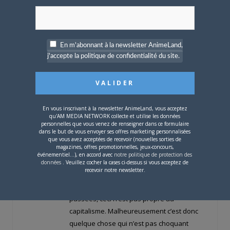
des répressions violentes (parfois
sanglantes) envers celles et ceux qui
demandaient une petite hausse de salaire
ou une amélioration des conditions de
En m'abonnant à la newsletter AnimeLand,
travail. Il suffit de regarder l’histoire sociale
j'accepte la politique de confidentialité du site.
des Etats-Unis et notamment la guerre qui
a été menée envers les syndicats.
Maintenant qu’on a dit ça, je dirais qu’on
En vous inscrivant à la newsletter AnimeLand, vous acceptez
fait dans la tautologie. Les faits parlent
qu'AM MEDIA NETWORK collecte et utilise les données
d’eux-mêmes : à partir du moment où il y a
personnelles que vous venez de renseigner dans ce formulaire
dans le but de vous envoyer ses offres marketing personnalisées
exploitation délibérée d’individus et un
que vous avez acceptées de recevoir (nouvelles sorties de
magazines, offres promotionnelles, jeux-concours,
différentiel de pouvoir amenant des gens
événementiel...), en accord avec
notre politique de protection des
à dominer les autres de façon illégitime, je
données
. Veuillez cocher la cases ci-dessus si vous acceptez de
recevoir notre newsletter.
ne vois pas ce qu’il y a de plus à dire. On
retrouve ça dans plusieurs sociétés
passées, ceci n’est pas propre au
capitalisme. Malheureusement c’est donc
quelque chose qui n’est pas choquant