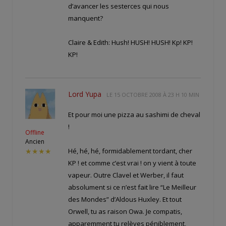
d’avancer les sesterces qui nous
manquent?
Claire & Edith: Hush! HUSH! HUSH! Kp! KP!
KP!
Lord Yupa
LE
15 OCTOBRE 2008 À 23 H 10 MIN
Et pour moi une pizza au sashimi de cheval
!
Offline
Ancien
Hé, hé, hé, formidablement tordant, cher
★★★★
KP ! et comme c’est vrai ! on y vient à toute
vapeur. Outre Clavel et Werber, il faut
absolument si ce n’est fait lire “Le Meilleur
des Mondes” d’Aldous Huxley. Et tout
Orwell, tu as raison Owa. Je compatis,
apparemment tu relèves péniblement,